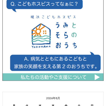
2026年8月
月
火
水
木
金
土
日