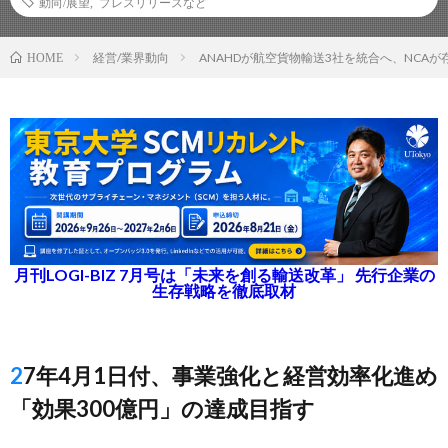
動向/展望
,
プレスリリースなど
経営/業界動向
ANAHDが航空貨物輸送3社を統合へ、NCA
HOME
月刊LOGI-BIZ 7月号は「未来を創る輸送改革」 先行企業の
生存戦略を徹底取材
27年4月1日付、事業強化と経営効率化進め
「効果300億円」の達成目指す