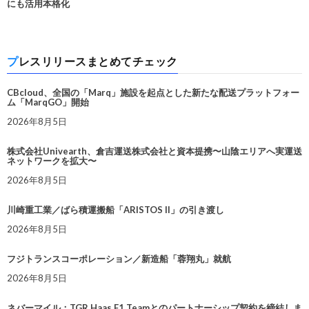
にも活用本格化
プレスリリースまとめてチェック
CBcloud、全国の「Marq」施設を起点とした新たな配送プラットフォー
ム「MarqGO」開始
2026年8月5日
株式会社Univearth、倉吉運送株式会社と資本提携〜山陰エリアへ実運送
ネットワークを拡大〜
2026年8月5日
川崎重工業／ばら積運搬船「ARISTOS II」の引き渡し
2026年8月5日
フジトランスコーポレーション／新造船「蓉翔丸」就航
2026年8月5日
ネバーマイル：TGR Haas F1 Teamとのパートナーシップ契約を締結しま