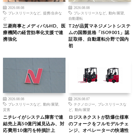
2026.08.08
2026.08.08
プレスリリースなど
,
提携/合弁な
プレスリリースなど
,
動向/展望
,
ど
自動運転
三菱商事とメディパルHD、医
T2が品質マネジメントシステ
療機関の経営効率化支援で連
ムの国際規格「ISO9001」認
携強化
証取得、自動運転分野で国内
初
2026.08.08
2026.08.07
プレスリリースなど
,
動向/展望
,
テクノロジー
,
プレスリリースな
災害
ど
,
動向/展望
ニチレイがシステム障害で連
ロジスネクストが防爆仕様車
結売上高50億円減見込み、対
のフォークをフルモデルチェ
応費用10億円を特損計上
ンジ、オペレーターの快適性