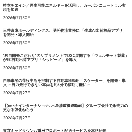
椿本チエイン／再生可能エネルギーを活用し、カーボンニュートラル実
現を加速
2026年7月30日
三井倉庫ホールディングス、受託物流業務に 「生成AI出荷検品アプリ」
を開発・導入開始
2026年7月30日
“独自開発こだわり”のサプリメントでD2C展開する「ウェルモット製薬」
がEC自動出荷アプリ「シッピーノ」を導入
2026年7月30日
自動車船の荷役中断を抑制する自動車移動用「スケーター」を開発・導
入 ～自力走行できない車両を約5分で移動可能に～
2026年7月27日
【㈱ハナインターナショナル×星清重機運輸㈱】グループ会社で販売力の
更なる強化ねらう
2026年7月27日
東京ミッドタウン八重洲でロボット配送サービスを本格始動