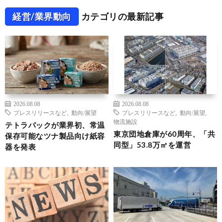
経営/業界動向
カテゴリの最新記事
2026.08.08
2026.08.08
プレスリリースなど
,
動向/展望
プレスリリースなど
,
動向/展望
,
物流施設
テトラパックが業界初、常温
東京団地倉庫が60周年、「共
保存可能なツナ製品向け紙容
同型」53.8万㎡を運営
器を発表