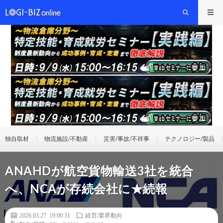
独自取材
物流施設/不動産
災害/事故/不祥事
テクノロジー/製品
ANAHDが航空貨物輸送3社を統合
へ、NCAが存続会社に★続報
2026.03.27 19:00:31
経営/業界動向