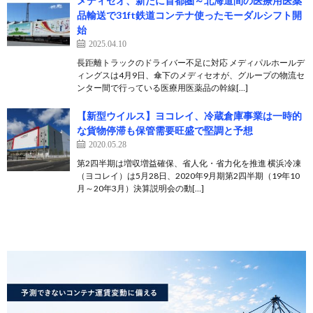
メディセオ、新たに首都圏～北海道間の医療用医薬
品輸送で31ft鉄道コンテナ使ったモーダルシフト開
始
2025.04.10
長距離トラックのドライバー不足に対応 メディパルホールデ
ィングスは4月9日、傘下のメディセオが、グループの物流セ
ンター間で行っている医療用医薬品の幹線[…]
【新型ウイルス】ヨコレイ、冷蔵倉庫事業は一時的
な貨物停滞も保管需要旺盛で堅調と予想
2020.05.28
第2四半期は増収増益確保、省人化・省力化を推進 横浜冷凍
（ヨコレイ）は5月28日、2020年9月期第2四半期（19年10
月～20年3月）決算説明会の動[…]