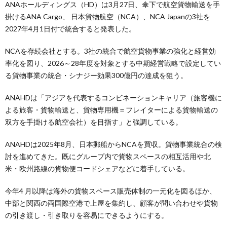
ANAホールディングス（HD）は3月27日、傘下で航空貨物輸送を手
掛けるANA Cargo、 日本貨物航空（NCA）、NCA Japanの3社を
2027年4月1日付で統合すると発表した。
NCAを存続会社とする。3社の統合で航空貨物事業の強化と経営効
率化を図り、2026～28年度を対象とする中期経営戦略で設定してい
る貨物事業の統合・シナジー効果300億円の達成を狙う。
ANAHDは「アジアを代表するコンビネーションキャリア（旅客機に
よる旅客・貨物輸送と、貨物専用機＝フレイターによる貨物輸送の
双方を手掛ける航空会社）を目指す」と強調している。
ANAHDは2025年8月、日本郵船からNCAを買収。貨物事業統合の検
討を進めてきた。既にグループ内で貨物スペースの相互活用や北
米・欧州路線の貨物便コードシェアなどに着手している。
今年4 月以降は海外の貨物スペース販売体制の一元化を図るほか、
中部と関西の両国際空港で上屋を集約し、顧客が問い合わせや貨物
の引き渡し・引き取りを容易にできるようにする。