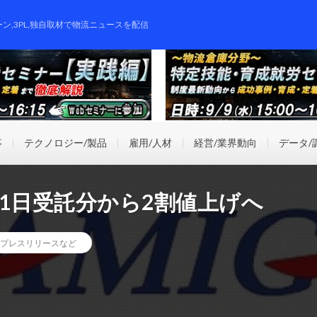
ーン,3PL,独自取材で物流ニュースを配信
事
テクノロジー/製品
雇用/人材
経営/業界動向
データ/
1日受託分から2割値上げへ
プレスリリースなど