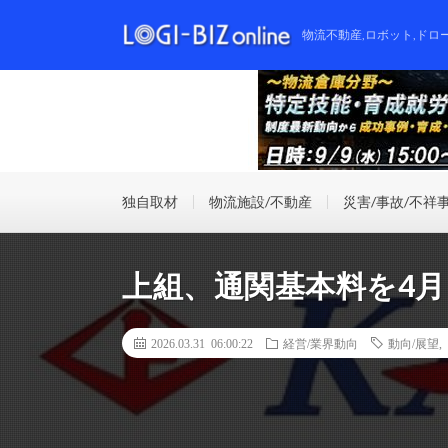
物流不動産,ロボット,ドロ
独自取材
物流施設/不動産
災害/事故/不祥
上組、通関基本料を4月
2026.03.31 06:00:22
経営/業界動向
動向/展望
,