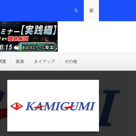
調査
政策
タイアップ
その他