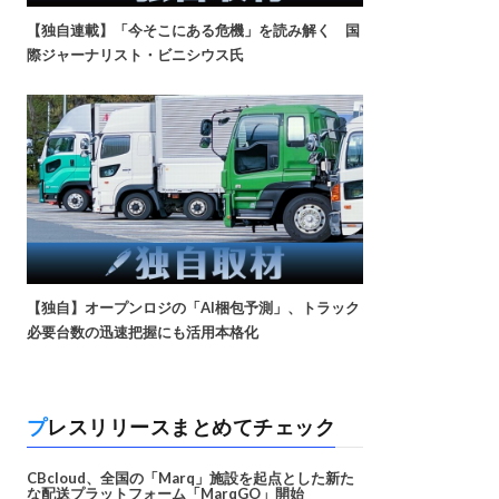
【独自連載】「今そこにある危機」を読み解く 国
際ジャーナリスト・ビニシウス氏
【独自】オープンロジの「AI梱包予測」、トラック
必要台数の迅速把握にも活用本格化
プレスリリースまとめてチェック
CBcloud、全国の「Marq」施設を起点とした新た
な配送プラットフォーム「MarqGO」開始