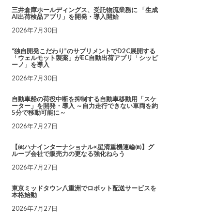
三井倉庫ホールディングス、受託物流業務に 「生成
AI出荷検品アプリ」を開発・導入開始
2026年7月30日
“独自開発こだわり”のサプリメントでD2C展開する
「ウェルモット製薬」がEC自動出荷アプリ「シッピ
ーノ」を導入
2026年7月30日
自動車船の荷役中断を抑制する自動車移動用「スケ
ーター」を開発・導入 ～自力走行できない車両を約
5分で移動可能に～
2026年7月27日
【㈱ハナインターナショナル×星清重機運輸㈱】グ
ループ会社で販売力の更なる強化ねらう
2026年7月27日
東京ミッドタウン八重洲でロボット配送サービスを
本格始動
2026年7月27日