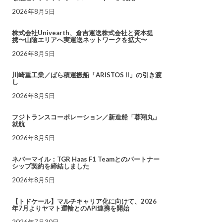
2026年8月5日
株式会社Univearth、倉吉運送株式会社と資本提
携〜山陰エリアへ実運送ネットワークを拡大〜
2026年8月5日
川崎重工業／ばら積運搬船「ARISTOS II」の引き渡
し
2026年8月5日
フジトランスコーポレーション／新造船「蓉翔丸」
就航
2026年8月5日
ネバーマイル：TGR Haas F1 Teamとのパートナー
シップ契約を締結しました
2026年8月5日
【トドケール】マルチキャリア化に向けて、2026
年7月よりヤマト運輸とのAPI連携を開始
2026年7月30日