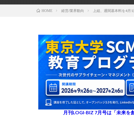
経営/業界動向
上組、通関基本料を4月1
HOME
月刊LOGI-BIZ 7月号は「未