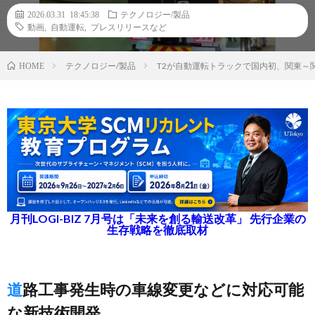
2026.03.31 18:45:38
テクノロジー/製品
動画
,
自動運転
,
プレスリリースなど
テクノロジー/製品
T2が自動運転トラックで国内初、関東～関
HOME
月刊LOGI-BIZ 7月号は「未来を創る輸送改革」 先行企業の
生存戦略を徹底取材
道路工事発生時の車線変更などに対応可能
な新技術開発