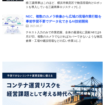
積 三菱商事はこのほど、横浜市鶴見区で物流現場向けロボッ
トを導入している三菱商事ロジスティク[…]
NEC、複数のカメラ映像から広域の現場作業行動を
事前学習不要でデータ化できるAI技術開発
2025.08.27
テキスト入力のみで作業把握、全体の最適化に貢献 NECは8
月27日、複数のカメラでなければカバーできないような物流
倉庫・工場や建設現場などの広い作業エ[…]