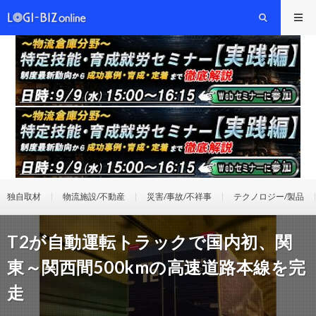
独自取材
物流施設/不動産
災害/事故/不祥事
テクノロジー/製品
T2が自動運転トラックで国内初、関
東～関西間500kmの高速道路本線を完
走