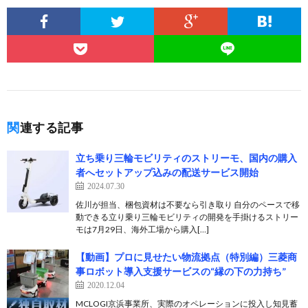
関連する記事
立ち乗り三輪モビリティのストリーモ、国内の購入
者へセットアップ込みの配送サービス開始
2024.07.30
佐川が担当、梱包資材は不要なら引き取り 自分のペースで移
動できる立り乗り三輪モビリティの開発を手掛けるストリー
モは7月29日、海外工場から購入[…]
【動画】プロに見せたい物流拠点（特別編）三菱商
事ロボット導入支援サービスの“縁の下の力持ち”
2020.12.04
MCLOGI京浜事業所、実際のオペレーションに投入し知見蓄