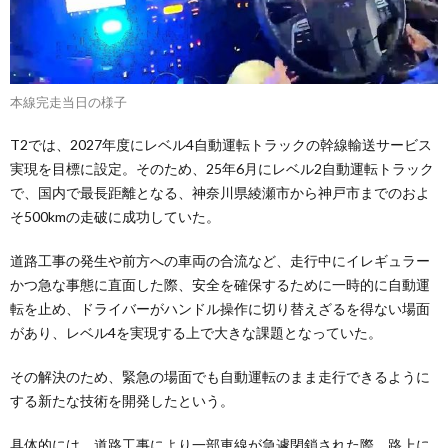
本線完走当日の様子
T2では、2027年度にレベル4自動運転トラックの幹線輸送サービス
実現を目標に設定。そのため、25年6月にレベル2自動運転トラック
で、国内で最長距離となる、神奈川県綾瀬市から神戸市までのおよ
そ500kmの走破に成功していた。
道路工事の発生や前方への車両の合流など、走行中にイレギュラー
かつ急な事態に直面した際、安全を確保するために一時的に自動運
転を止め、ドライバーがハンドル操作に切り替えざるを得ない場面
があり、レベル4を実現する上で大きな課題となっていた。
その解決のため、緊急の場面でも自動運転のまま走行できるように
する新たな技術を開発したという。
具体的には、道路工事により一部車線が急遽閉鎖された際、路上に