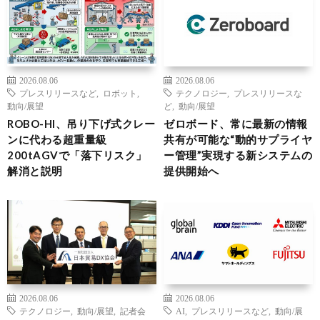
2026.08.06
2026.08.06
プレスリリースなど
,
ロボット
,
テクノロジー
,
プレスリリースな
動向/展望
ど
,
動向/展望
ROBO-HI、吊り下げ式クレー
ゼロボード、常に最新の情報
ンに代わる超重量級
共有が可能な“動的サプライヤ
200tAGVで「落下リスク」
ー管理”実現する新システムの
解消と説明
提供開始へ
2026.08.06
2026.08.06
テクノロジー
,
動向/展望
,
記者会
AI
,
プレスリリースなど
,
動向/展