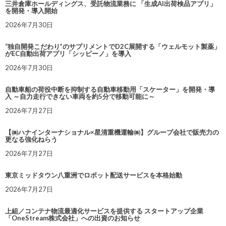
三井倉庫ホールディングス、受託物流業務に 「生成AI出荷検品アプリ」
を開発・導入開始
2026年7月30日
“独自開発こだわり”のサプリメントでD2C展開する「ウェルモット製薬」
がEC自動出荷アプリ「シッピーノ」を導入
2026年7月30日
自動車船の荷役中断を抑制する自動車移動用「スケーター」を開発・導
入 ～自力走行できない車両を約5分で移動可能に～
2026年7月27日
【㈱ハナインターナショナル×星清重機運輸㈱】グループ会社で販売力の
更なる強化ねらう
2026年7月27日
東京ミッドタウン八重洲でロボット配送サービスを本格始動
2026年7月27日
上組／コンテナ物流最適化サービスを提供する スタートアップ企業
「OneStream株式会社」への出資のお知らせ