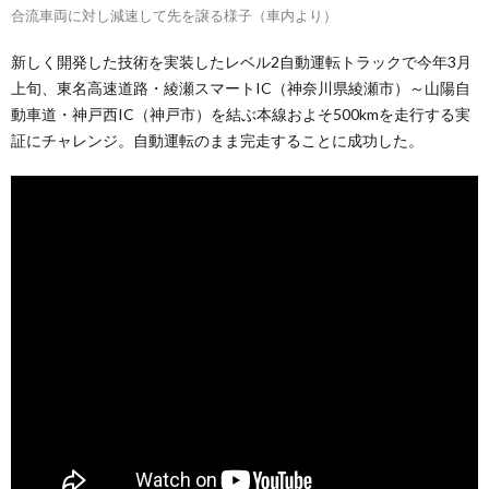
合流車両に対し減速して先を譲る様子（車内より）
新しく開発した技術を実装したレベル2自動運転トラックで今年3月
上旬、東名高速道路・綾瀬スマートIC（神奈川県綾瀬市）～山陽自
動車道・神戸西IC（神戸市）を結ぶ本線およそ500kmを走行する実
証にチャレンジ。自動運転のまま完走することに成功した。