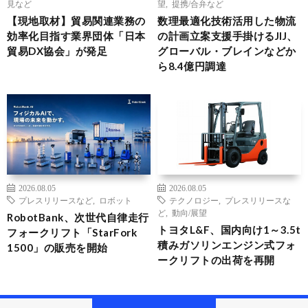
見など
望
,
提携/合弁など
【現地取材】貿易関連業務の
数理最適化技術活用した物流
効率化目指す業界団体「日本
の計画立案支援手掛けるJIJ、
貿易DX協会」が発足
グローバル・ブレインなどか
ら8.4億円調達
2026.08.05
2026.08.05
プレスリリースなど
,
ロボット
テクノロジー
,
プレスリリースな
ど
,
動向/展望
RobotBank、次世代自律走行
トヨタL&F、国内向け1～3.5t
フォークリフト「StarFork
積みガソリンエンジン式フォ
1500」の販売を開始
ークリフトの出荷を再開