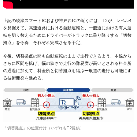
上記の綾瀬スマートICおよび神戸西ICの近くには、T2が、レベル4
を見据えて、高速道路における自動運転と、一般道における有人運
転を切り替えるためにドライバーがトラックに乗り降りする「切替
拠点」を今春、それぞれ完成させる予定。
今後、切替拠点の間も自動運転のままで走行できるよう、本線から
さらに区間を拡げ、幅の狭さで走行の難易度が高いとされる料金所
の通過に加えて、料金所と切替拠点を結ぶ一般道の走行も可能にす
る技術開発を進める。
「切替拠点」の位置付け（いずれもT2提供）