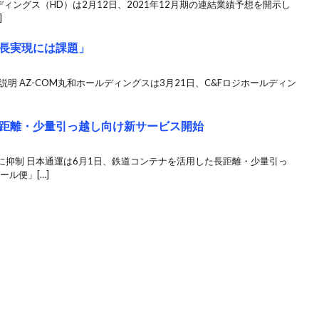
ルディングス（HD）は2月12日、2021年12月期の連結業績予想を開示し
]
成長実現には課題」
説明 AZ-COM丸和ホールディングスは3月21日、C&Fロジホールディン
距離・少量引っ越し向け新サービス開始
1に抑制 日本通運は6月1日、鉄道コンテナを活用した長距離・少量引っ
ール便」[…]