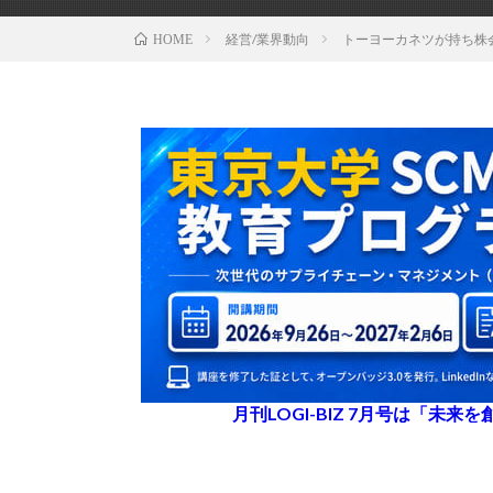
経営/業界動向
トーヨーカネツが持ち株
HOME
月刊LOGI-BIZ 7月号は「未