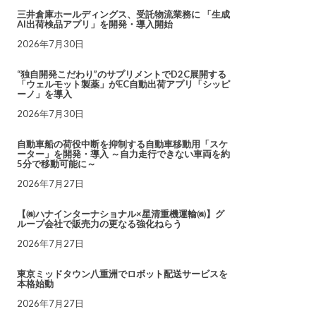
三井倉庫ホールディングス、受託物流業務に 「生成
AI出荷検品アプリ」を開発・導入開始
2026年7月30日
“独自開発こだわり”のサプリメントでD2C展開する
「ウェルモット製薬」がEC自動出荷アプリ「シッピ
ーノ」を導入
2026年7月30日
自動車船の荷役中断を抑制する自動車移動用「スケ
ーター」を開発・導入 ～自力走行できない車両を約
5分で移動可能に～
2026年7月27日
【㈱ハナインターナショナル×星清重機運輸㈱】グ
ループ会社で販売力の更なる強化ねらう
2026年7月27日
東京ミッドタウン八重洲でロボット配送サービスを
本格始動
2026年7月27日