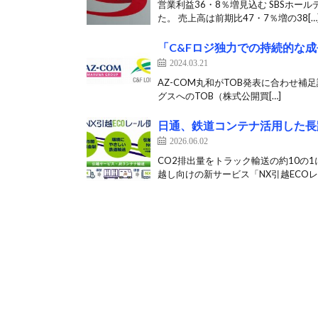
営業利益36・8％増見込む SBSホー
た。 売上高は前期比47・7％増の38[…
「C&Fロジ独力での持続的な
2024.03.21
AZ-COM丸和がTOB発表に合わせ補足
グスへのTOB（株式公開買[…]
日通、鉄道コンテナ活用した長
2026.06.02
CO2排出量をトラック輸送の約10の
越し向けの新サービス「NX引越ECOレ