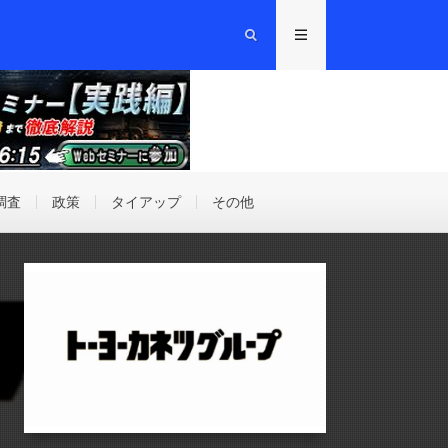
調査
政策
タイアップ
その他