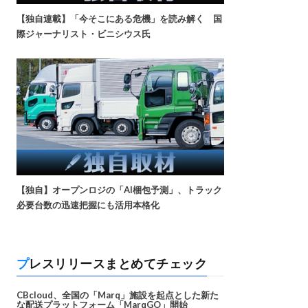
【独自連載】「今そこにある危機」を読み解く 国
際ジャーナリスト・ビニシウス氏
【独自】オープンロジの「AI梱包予測」、トラック
必要台数の迅速把握にも活用本格化
プレスリリースまとめてチェック
CBcloud、全国の「Marq」施設を起点とした新た
な配送プラットフォーム「MarqGO」開始