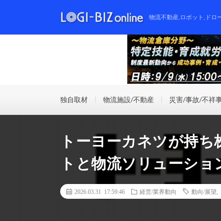
物流不動産,ロボット,ドロ
独自取材
物流施設/不動産
災害/事故/不祥
トーヨーカネツが持ち
トと物流ソリューショ
2026.03.31 17:59:46
経営/業界動向
動向/展望
,