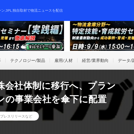
ーン,3PL,独自取材で物流ニュースを配信
事
テクノロジー/製品
雇用/人材
経営/業界動向
データ/
株会社体制に移行へ、プラン
ンの事業会社を傘下に配置
プレスリリースなど