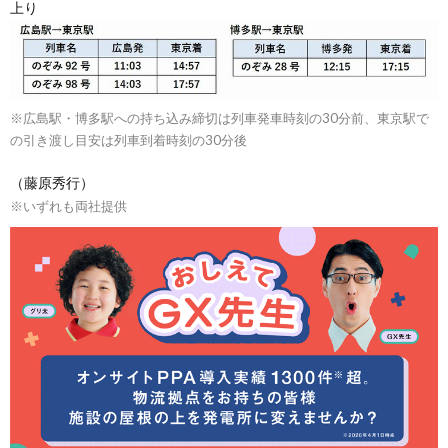
上り
※広島駅・博多駅への持ち込み締切は列車発車時刻の30分前、東京駅で
の引き渡し目安は列車到着時刻の30分後
（藤原秀行）
※いずれも両社提供