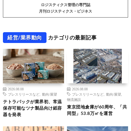
ロジスティクス管理の専門誌
月刊ロジスティクス・ビジネス
経営/業界動向
カテゴリの最新記事
2026.08.08
2026.08.08
プレスリリースなど
,
動向/展望
プレスリリースなど
,
動向/展望
,
物流施設
テトラパックが業界初、常温
東京団地倉庫が60周年、「共
保存可能なツナ製品向け紙容
同型」53.8万㎡を運営
器を発表