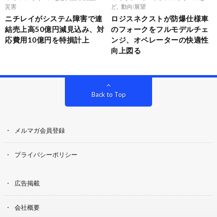
災害
ど
,
動向/展望
ニチレイがシステム障害で連
ロジスネクストが防爆仕様車
結売上高50億円減見込み、対
のフォークをフルモデルチェ
応費用10億円を特損計上
ンジ、オペレーターの快適性
向上図る
Back to Top
メルマガ会員登録
プライバシーポリシー
広告掲載
会社概要