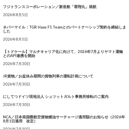
フジトランスコーポレーション／新造船「蓉翔丸」就航
2026年8月5日
ネバーマイル：TGR Haas F1 Teamとのパートナーシップ契約を締結しま
した
2026年8月5日
【トドケール】マルチキャリア化に向けて、2026年7月よりヤマト運輸
とのAPI連携を開始
2026年7月30日
JR貨物／お盆休み期間の貨物列車の運転計画について
2026年7月30日
にしてつドイツ現地法人 シュツットガルト事務所移転のご案内
2026年7月30日
NCA／日本発国際航空貨物燃油サーチャージ適用額のお知らせ（2026年
8月1日適用 改定）
2026年7月30日