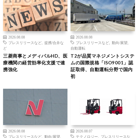
2026.08.08
2026.08.08
プレスリリースなど
,
提携/合弁な
プレスリリースなど
,
動向/展望
,
ど
自動運転
三菱商事とメディパルHD、医
T2が品質マネジメントシステ
療機関の経営効率化支援で連
ムの国際規格「ISO9001」認
携強化
証取得、自動運転分野で国内
初
2026.08.08
2026.08.07
プレスリリースなど
,
動向/展望
,
テクノロジー
,
プレスリリースな