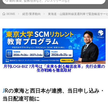
動向/展望
,
提携/合弁など
,
プレスリリースなど
経営/業界動向
東海道・山陽新幹線直通列車で緊急輸送サー
HOME
月刊LOGI-BIZ 7月号は「未来を創る輸送改革」 先行企業の
生存戦略を徹底取材
JRの東海と西日本が連携、当日申し込み・
当日配達可能に