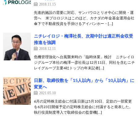
2018.11.15
先進的施設の需要に対応、サンパウロとリオ中心に開発・運
営へ 米プロロジスはこのほど、カナダの年金基金運用会社
傘下で不動産投資を手掛けるアイバンホー・[…]
ニチレイロジ・梅澤社長、次期中計は適正料金収受
推進を強調
2018.12.11
危機管理強化へ台風襲来時の「臨時休業」検討 ニチレイロ
ジグループ本社の梅澤一彦社長は12月11日、同社を含むニチ
レイグループ主要4社トップの年末記者[…]
日新、取締役数を「15人以内」から「10人以内」に
変更へ
2021.05.10
6月の定時株主総会に付議 日新は5月10日、定款の一部変更
を6月23日開催予定の定時株主総会に付議すると発表した。
執行役員制度導入で取締役会の監督機[…]