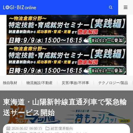
独自取材
物流施設/不動産
災害/事故/不祥事
テクノロジー/製品
東海道・山陽新幹線直通列車で緊急輸
送サービス開始
2026.06.02 06:00:15
経営/業界動向