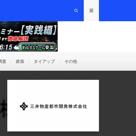
調査
政策
タイアップ
その他