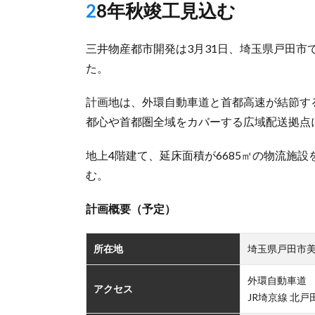
28年秋竣工見込む
三井物産都市開発は3月31日、埼玉県戸田市
た。
計画地は、外環自動車道と首都高速が結節す
都心や首都圏全域をカバーする広域配送拠点
地上4階建て、延床面積が6685㎡の物流施設
む。
計画概要（予定）
所在地
埼玉県戸田市美
外環自動車道 戸
アクセス
JR埼京線 北戸田