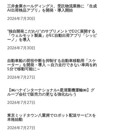
三井倉庫ホールディングス、受託物流業務に 「生成
AI出荷検品アプリ」を開発・導入開始
2026年7月30日
“独自開発こだわり”のサプリメントでD2C展開する
「ウェルモット製薬」がEC自動出荷アプリ「シッピ
ーノ」を導入
2026年7月30日
自動車船の荷役中断を抑制する自動車移動用「スケ
ーター」を開発・導入 ～自力走行できない車両を約
5分で移動可能に～
2026年7月27日
【㈱ハナインターナショナル×星清重機運輸㈱】グ
ループ会社で販売力の更なる強化ねらう
2026年7月27日
東京ミッドタウン八重洲でロボット配送サービスを
本格始動
2026年7月27日