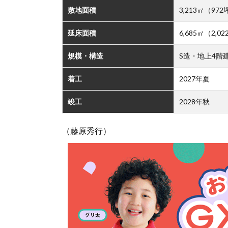
敷地面積
3,213㎡（972
延床面積
6,685㎡（2,0
規模・構造
S造・地上4階
着工
2027年夏
竣工
2028年秋
（藤原秀行）