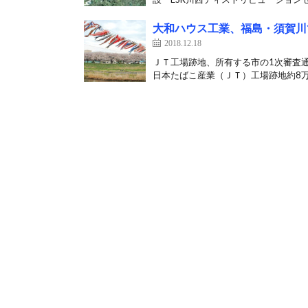
大和ハウス工業、福島・須賀川
2018.12.18
ＪＴ工場跡地、所有する市の1次審査
日本たばこ産業（ＪＴ）工場跡地約8万70