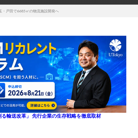
・戸田で6685㎡の物流施設開発へ
来を創る輸送改革」 先行企業の生存戦略を徹底取材