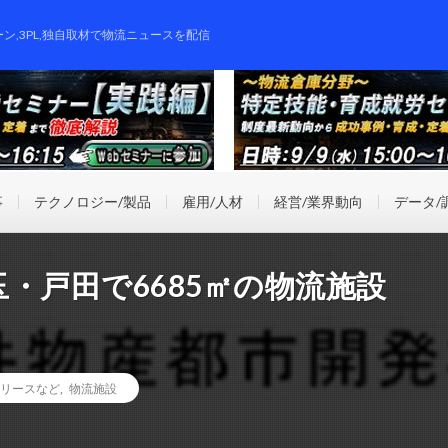
ーン,3PL,独自取材で物流ニュースを配信
事
テクノロジー/製品
雇用/人材
経営/業界動向
データ/
・戸田で6685㎡の物流施設
リースなど
,
物流施設