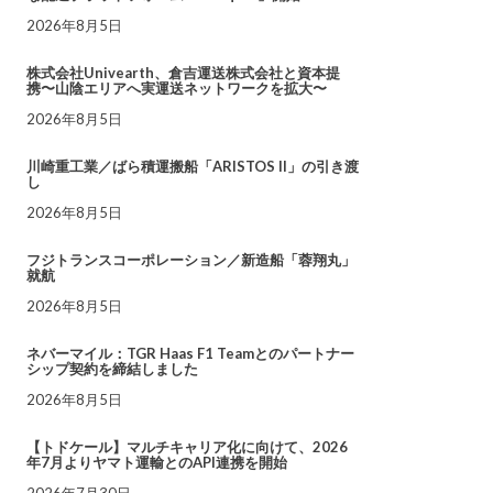
2026年8月5日
株式会社Univearth、倉吉運送株式会社と資本提
携〜山陰エリアへ実運送ネットワークを拡大〜
2026年8月5日
川崎重工業／ばら積運搬船「ARISTOS II」の引き渡
し
2026年8月5日
フジトランスコーポレーション／新造船「蓉翔丸」
就航
2026年8月5日
ネバーマイル：TGR Haas F1 Teamとのパートナー
シップ契約を締結しました
2026年8月5日
【トドケール】マルチキャリア化に向けて、2026
年7月よりヤマト運輸とのAPI連携を開始
2026年7月30日