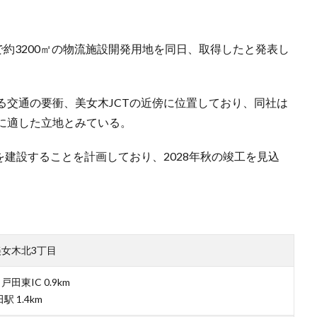
で約3200㎡の物流施設開発用地を同日、取得したと発表し
る交通の要衝、美女木JCTの近傍に位置しており、同社は
に適した立地とみている。
を建設することを計画しており、2028年秋の竣工を見込
女木北3丁目
田東IC 0.9km
駅 1.4km