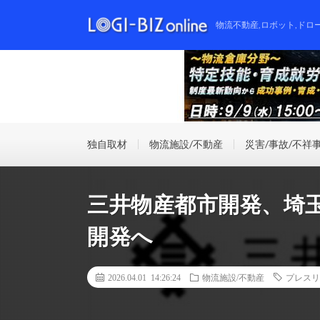
物流不動産,ロボット,ドロ
独自取材
物流施設/不動産
災害/事故/不祥
三井物産都市開発、埼玉
開発へ
2026.04.01 14:26:24
物流施設/不動産
プレスリ