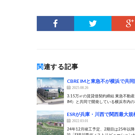
関連する記事
CBRE IMと東急不が横浜で共
2025.08.26
3.15万㎡の賃貸借契約締結 東急不動
IM）と共同で開発している横浜市内の3
ESRが兵庫・川西で関西最大規
2022.03.01
24年12月竣工予定、2期目は25年以
設「ESR川西ディストリビューションセ