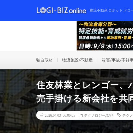
物流不動産,ロボット,ドロ
独自取材
物流施設/不動産
災害/事故/不祥
住友林業とレンゴー、
売手掛ける新会社を共
2026.04.03 06:00:05
テクノロジー/製品
テクノ