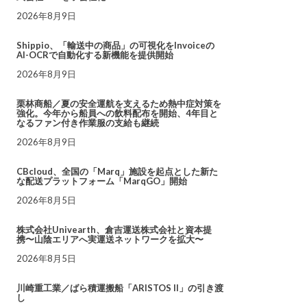
2026年8月9日
Shippio、「輸送中の商品」の可視化をInvoiceの
AI-OCRで自動化する新機能を提供開始
2026年8月9日
栗林商船／夏の安全運航を支えるため熱中症対策を
強化。今年から船員への飲料配布を開始、4年目と
なるファン付き作業服の支給も継続
2026年8月9日
CBcloud、全国の「Marq」施設を起点とした新た
な配送プラットフォーム「MarqGO」開始
2026年8月5日
株式会社Univearth、倉吉運送株式会社と資本提
携〜山陰エリアへ実運送ネットワークを拡大〜
2026年8月5日
川崎重工業／ばら積運搬船「ARISTOS II」の引き渡
し