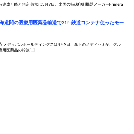
成可能と想定 兼松は3月9日、米国の特殊印刷機器メーカーPrimera
海道間の医療用医薬品輸送で31ft鉄道コンテナ使ったモー
応 メディパルホールディングスは4月9日、傘下のメディセオが、グル
用医薬品の幹線[…]