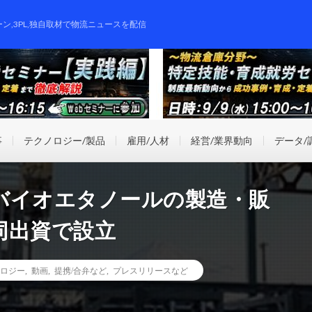
ーン,3PL,独自取材で物流ニュースを配信
事
テクノロジー/製品
雇用/人材
経営/業界動向
データ/
バイオエタノールの製造・販
同出資で設立
ロジー
,
動画
,
提携/合弁など
,
プレスリリースなど