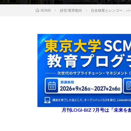
経営/業界動向
住友林業とレンゴー、バ
HOME
月刊LOGI-BIZ 7月号は「未