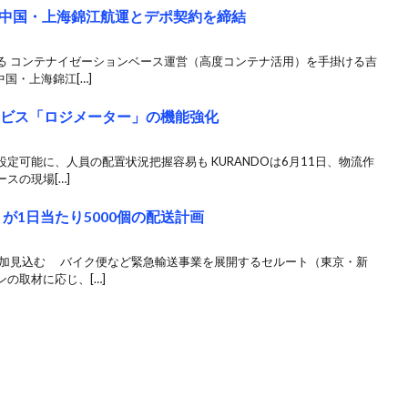
中国・上海錦江航運とデポ契約を締結
る コンテナイゼーションベース運営（高度コンテナ活用）を手掛ける吉
国・上海錦江[…]
ービス「ロジメーター」の機能強化
定可能に、人員の配置状況把握容易も KURANDOは6月11日、物流作
スの現場[…]
が1日当たり5000個の配送計画
増加見込む バイク便など緊急輸送事業を展開するセルート（東京・新
の取材に応じ、[…]