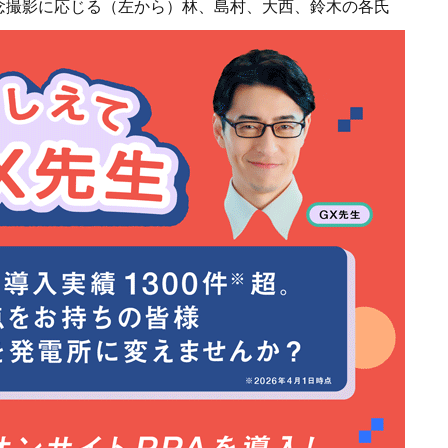
念撮影に応じる（左から）林、島村、大西、鈴木の各氏