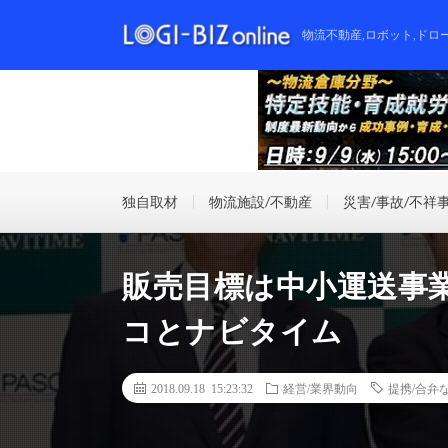
物流不動産,ロボット,ドロ
独自取材
物流施設/不動産
災害/事故/不祥
販売目標は中小運送事
コとナビタイム
2018.09.18 15:23:32
経営/業界動向
提携/合弁