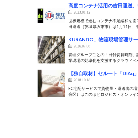
高度コンテナ活用の吉田運送、
2023.01.12
世界規模で進むコンテナ不足緩和を図
田運送（茨城県坂東市）は1月11日、中
KURANDO、物流現場管理サ
2026.07.06
管理グループごとの「日付切替時刻」設
業現場の効率化を支援するクラウドベー
【独自取材】セルート「DIAq」
2018.10.18
EC宅配サービスで貨物量・運送者の
宿区）はこのほどロジビズ・オンライン