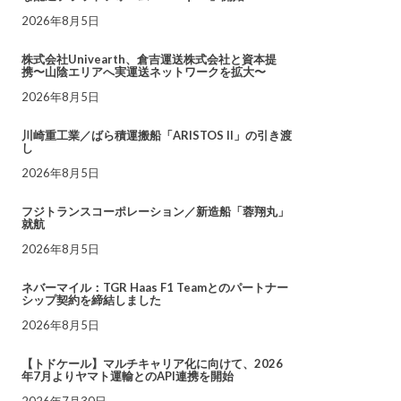
2026年8月5日
株式会社Univearth、倉吉運送株式会社と資本提
携〜山陰エリアへ実運送ネットワークを拡大〜
2026年8月5日
川崎重工業／ばら積運搬船「ARISTOS II」の引き渡
し
2026年8月5日
フジトランスコーポレーション／新造船「蓉翔丸」
就航
2026年8月5日
ネバーマイル：TGR Haas F1 Teamとのパートナー
シップ契約を締結しました
2026年8月5日
【トドケール】マルチキャリア化に向けて、2026
年7月よりヤマト運輸とのAPI連携を開始
2026年7月30日