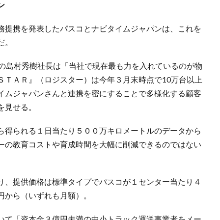
ン
務提携を発表したパスコとナビタイムジャパンは、これを
だ。
の島村秀樹社長は「当社で現在最も力を入れているのが物
ＳＴＡＲ』（ロジスター）は今年３月末時点で10万台以上
イムジャパンさんと連携を密にすることで多様化する顧客
を見せる。
ら得られる１日当たり５００万キロメートルのデータから
ーの教育コストや育成時間を大幅に削減できるのではない
り、提供価格は標準タイプでパスコが１センター当たり４
円から（いずれも月額）。
いて「資本金３億円未満の中小トラック運送事業者をメー