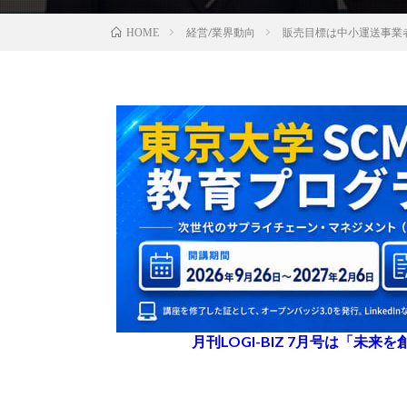
経営/業界動向
販売目標は中小運送事業
HOME
月刊LOGI-BIZ 7月号は「未