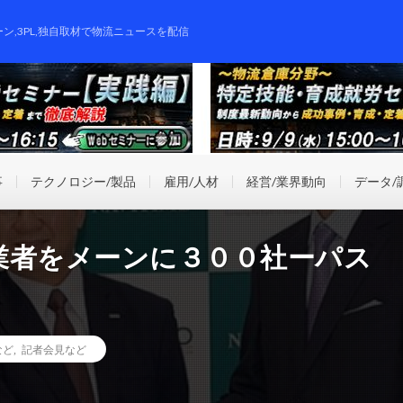
ーン,3PL,独自取材で物流ニュースを配信
事
テクノロジー/製品
雇用/人材
経営/業界動向
データ/
業者をメーンに３００社ーパス
など
,
記者会見など