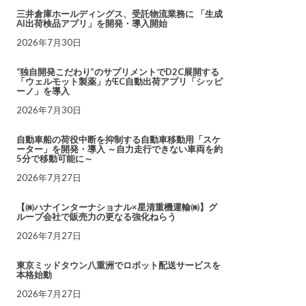
三井倉庫ホールディングス、受託物流業務に 「生成
AI出荷検品アプリ」を開発・導入開始
2026年7月30日
“独自開発こだわり”のサプリメントでD2C展開する
「ウェルモット製薬」がEC自動出荷アプリ「シッピ
ーノ」を導入
2026年7月30日
自動車船の荷役中断を抑制する自動車移動用「スケ
ーター」を開発・導入 ～自力走行できない車両を約
5分で移動可能に～
2026年7月27日
【㈱ハナインターナショナル×星清重機運輸㈱】グ
ループ会社で販売力の更なる強化ねらう
2026年7月27日
東京ミッドタウン八重洲でロボット配送サービスを
本格始動
2026年7月27日