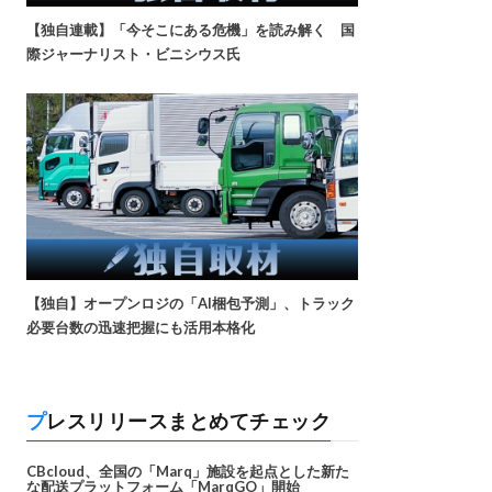
【独自連載】「今そこにある危機」を読み解く 国
際ジャーナリスト・ビニシウス氏
【独自】オープンロジの「AI梱包予測」、トラック
必要台数の迅速把握にも活用本格化
プレスリリースまとめてチェック
CBcloud、全国の「Marq」施設を起点とした新た
な配送プラットフォーム「MarqGO」開始