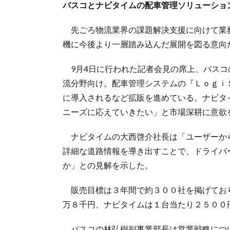
パスコとナビタイムの配車管理ソリューショ
先ごろ物流業界の課題解決支援に向けて業
機に今後より一層踏み込んだ展開を図る意向
9月4日に行われた記者会見の席上、パスコ
流分野向け。配車管理システムの『Ｌｏｇｉ
に導入されるなど拡販を進めている。ナビタ
ニーズに応えていきたい」と市場深耕に意欲
ナビタイムの大西啓介社長は「ユーザーか
詳細な道路情報を導き出すことで、ドライバ
か」との見解を示した。
販売目標は３年間で約３００社を掲げてお
万８千円、ナビタイムは１台当たり２５００
パスコの林弘樹副事業部長は営業戦略につ