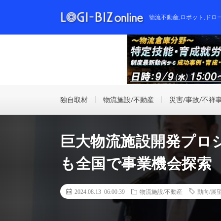
物流不動産,ロボット,ドロ
独自取材
物流施設/不動産
災害/事故/不祥
巨大物流施設開発プロジェ
も全国で事業機会探索
2024.08.13 06:00:39
物流施設/不動産
動向/展