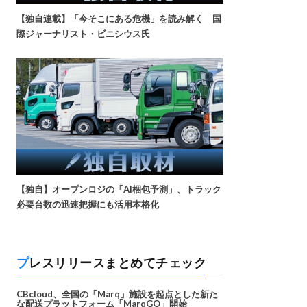
【独自連載】「今そこにある危機」を読み解く 国
際ジャーナリスト・ビニシウス氏
【独自】オープンロジの「AI梱包予測」、トラック
必要台数の迅速把握にも活用本格化
プレスリリースまとめてチェック
CBcloud、全国の「Marq」施設を起点とした新た
な配送プラットフォーム「MarqGO」開始