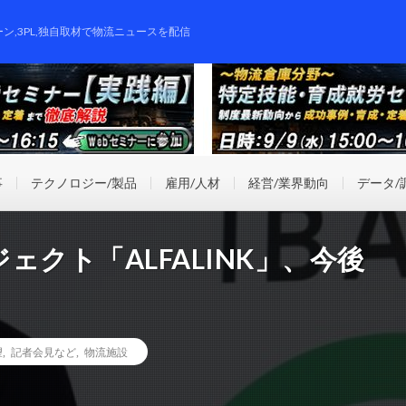
ーン,3PL,独自取材で物流ニュースを配信
事
テクノロジー/製品
雇用/人材
経営/業界動向
データ/
クト「ALFALINK」、今後
望
,
記者会見など
,
物流施設