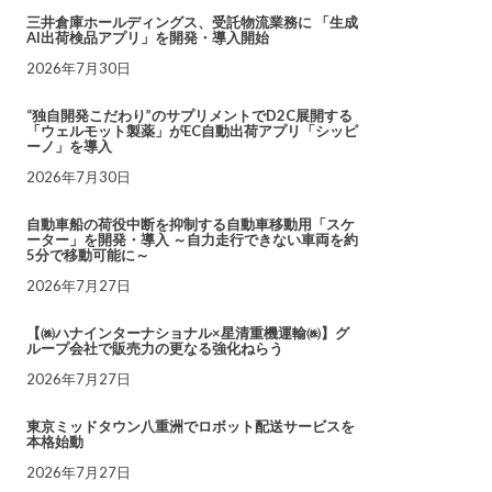
三井倉庫ホールディングス、受託物流業務に 「生成
AI出荷検品アプリ」を開発・導入開始
2026年7月30日
“独自開発こだわり”のサプリメントでD2C展開する
「ウェルモット製薬」がEC自動出荷アプリ「シッピ
ーノ」を導入
2026年7月30日
自動車船の荷役中断を抑制する自動車移動用「スケ
ーター」を開発・導入 ～自力走行できない車両を約
5分で移動可能に～
2026年7月27日
【㈱ハナインターナショナル×星清重機運輸㈱】グ
ループ会社で販売力の更なる強化ねらう
2026年7月27日
東京ミッドタウン八重洲でロボット配送サービスを
本格始動
2026年7月27日