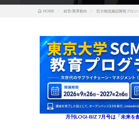
経営/業界動向
巨大物流施設開発プロジェ
HOME
月刊LOGI-BIZ 7月号は「未