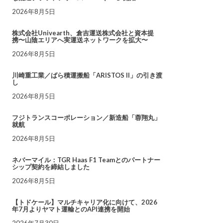
2026年8月5日
株式会社Univearth、倉吉運送株式会社と資本提
携〜山陰エリアへ実運送ネットワークを拡大〜
2026年8月5日
川崎重工業／ばら積運搬船「ARISTOS II」の引き渡
し
2026年8月5日
フジトランスコーポレーション／新造船「蓉翔丸」
就航
2026年8月5日
ネバーマイル：TGR Haas F1 Teamとのパートナー
シップ契約を締結しました
2026年8月5日
【トドケール】マルチキャリア化に向けて、2026
年7月よりヤマト運輸とのAPI連携を開始
2026年7月30日