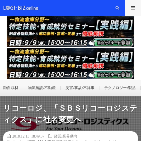
独自取材
物流施設/不動産
災害/事故/不祥事
テクノロジー/製品
リコーロジ、「ＳＢＳリコーロジステ
ィクス」に社名変更へ
2018.12.13 18:49:37
経営/業界動向