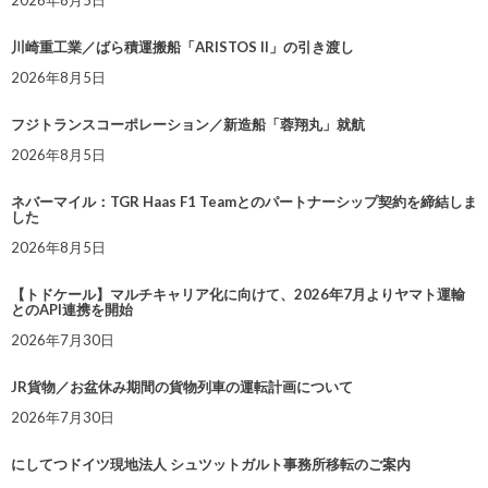
2026年8月5日
川崎重工業／ばら積運搬船「ARISTOS II」の引き渡し
2026年8月5日
フジトランスコーポレーション／新造船「蓉翔丸」就航
2026年8月5日
ネバーマイル：TGR Haas F1 Teamとのパートナーシップ契約を締結しま
した
2026年8月5日
【トドケール】マルチキャリア化に向けて、2026年7月よりヤマト運輸
とのAPI連携を開始
2026年7月30日
JR貨物／お盆休み期間の貨物列車の運転計画について
2026年7月30日
にしてつドイツ現地法人 シュツットガルト事務所移転のご案内