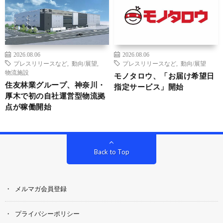
2026.08.06
2026.08.06
プレスリリースなど
,
動向/展望
,
プレスリリースなど
,
動向/展望
物流施設
モノタロウ、「お届け希望日
住友林業グループ、神奈川・
指定サービス」開始
厚木で初の自社運営型物流拠
点が稼働開始
Back to Top
メルマガ会員登録
プライバシーポリシー