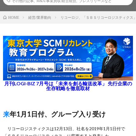
その他の記事
,
M&A/事業買収/経営統合
,
プレスリリースなど
経営/業界動向
リコーロジ、「ＳＢＳリコーロジスティクス
HOME
月刊LOGI-BIZ 7月号は「未来を創る輸送改革」 先行企業の
生存戦略を徹底取材
来年1月1日付、グループ入り受け
リコーロジスティクスは12月13日、社名を2019年1月1日付で
「ＳＢＳリコーロジスティクス」に変更すると発表した。