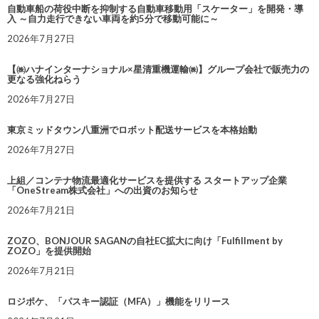
自動車船の荷役中断を抑制する自動車移動用「スケーター」を開発・導
入 ～自力走行できない車両を約5分で移動可能に～
2026年7月27日
【㈱ハナインターナショナル×星清重機運輸㈱】グループ会社で販売力の
更なる強化ねらう
2026年7月27日
東京ミッドタウン八重洲でロボット配送サービスを本格始動
2026年7月27日
上組／コンテナ物流最適化サービスを提供する スタートアップ企業
「OneStream株式会社」への出資のお知らせ
2026年7月21日
ZOZO、BONJOUR SAGANの自社EC拡大に向け「Fulfillment by
ZOZO」を提供開始
2026年7月21日
ロジポケ、「パスキー認証（MFA）」機能をリリース