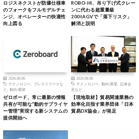
ロジスネクストが防爆仕様車
ROBO-HI、吊り下げ式クレー
のフォークをフルモデルチェ
ンに代わる超重量級
ンジ、オペレーターの快適性
200tAGVで「落下リスク」
向上図る
解消と説明
2026.08.06
2026.08.06
テクノロジー
,
プレスリリースな
テクノロジー
,
動向/展望
,
記者会
ど
,
動向/展望
見など
ゼロボード、常に最新の情報
【現地取材】貿易関連業務の
共有が可能な“動的サプライヤ
効率化目指す業界団体「日本
ー管理”実現する新システムの
貿易DX協会」が発足
提供開始へ