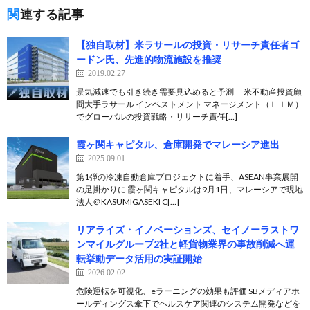
関連する記事
【独自取材】米ラサールの投資・リサーチ責任者ゴ
ードン氏、先進的物流施設を推奨
2019.02.27
景気減速でも引き続き需要見込めると予測 米不動産投資顧
問大手ラサール インベストメント マネージメント（ＬＩＭ）
でグローバルの投資戦略・リサーチ責任[…]
霞ヶ関キャピタル、倉庫開発でマレーシア進出
2025.09.01
第1弾の冷凍自動倉庫プロジェクトに着手、ASEAN事業展開
の足掛かりに 霞ヶ関キャピタルは9月1日、マレーシアで現地
法人＠KASUMIGASEKI C[…]
リアライズ・イノベーションズ、セイノーラストワ
ンマイルグループ2社と軽貨物業界の事故削減へ運
転挙動データ活用の実証開始
2026.02.02
危険運転を可視化、eラーニングの効果も評価 SBメディアホ
ールディングス傘下でヘルスケア関連のシステム開発などを