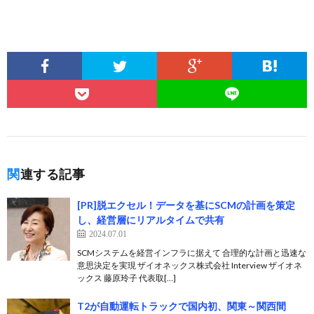
関連する記事
[PR]脱エクセル！データを基にSCMの計画を策定
し、経営層にリアルタイムで共有
2024.07.01
SCMシステムを経営インフラに据えて 合理的な計画と迅速な
意思決定を実現 ザイオネックス株式会社 Interview ザイオネ
ックス 藤原玲子 代表取[…]
T2が自動運転トラックで国内初、関東～関西間