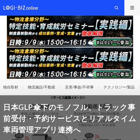
独自取材
物流施設/不動産
災害/事故/不祥事
テクノロジー/製品
日本GLP傘下のモノフル、トラック事
前受付・予約サービスとリアルタイム
車両管理アプリ連携へ