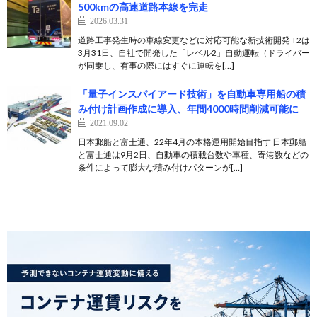
500kmの高速道路本線を完走
2026.03.31
道路工事発生時の車線変更などに対応可能な新技術開発 T2は
3月31日、自社で開発した「レベル2」自動運転（ドライバー
が同乗し、有事の際にはすぐに運転を[…]
「量子インスパイアード技術」を自動車専用船の積
み付け計画作成に導入、年間4000時間削減可能に
2021.09.02
日本郵船と富士通、22年4月の本格運用開始目指す 日本郵船
と富士通は9月2日、自動車の積載台数や車種、寄港数などの
条件によって膨大な積み付けパターンが[…]