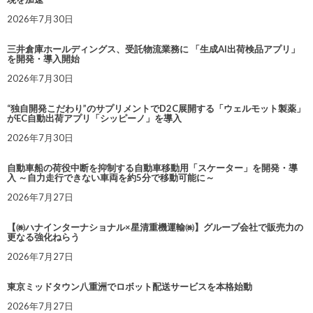
2026年7月30日
三井倉庫ホールディングス、受託物流業務に 「生成AI出荷検品アプリ」
を開発・導入開始
2026年7月30日
“独自開発こだわり”のサプリメントでD2C展開する「ウェルモット製薬」
がEC自動出荷アプリ「シッピーノ」を導入
2026年7月30日
自動車船の荷役中断を抑制する自動車移動用「スケーター」を開発・導
入 ～自力走行できない車両を約5分で移動可能に～
2026年7月27日
【㈱ハナインターナショナル×星清重機運輸㈱】グループ会社で販売力の
更なる強化ねらう
2026年7月27日
東京ミッドタウン八重洲でロボット配送サービスを本格始動
2026年7月27日