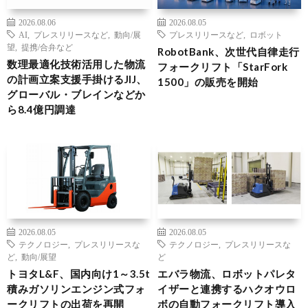
2026.08.06
2026.08.05
AI
,
プレスリリースなど
,
動向/展
プレスリリースなど
,
ロボット
望
,
提携/合弁など
RobotBank、次世代自律走行
数理最適化技術活用した物流
フォークリフト「StarFork
の計画立案支援手掛けるJIJ、
1500」の販売を開始
グローバル・ブレインなどか
ら8.4億円調達
2026.08.05
2026.08.05
テクノロジー
,
プレスリリースな
テクノロジー
,
プレスリリースな
ど
,
動向/展望
ど
トヨタL&F、国内向け1～3.5t
エバラ物流、ロボットパレタ
積みガソリンエンジン式フォ
イザーと連携するハクオウロ
ークリフトの出荷を再開
ボの自動フォークリフト導入