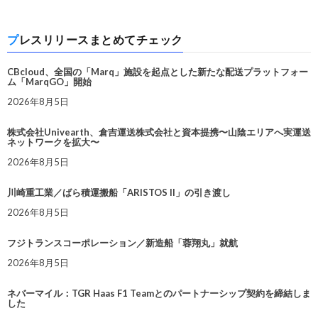
プレスリリースまとめてチェック
CBcloud、全国の「Marq」施設を起点とした新たな配送プラットフォー
ム「MarqGO」開始
2026年8月5日
株式会社Univearth、倉吉運送株式会社と資本提携〜山陰エリアへ実運送
ネットワークを拡大〜
2026年8月5日
川崎重工業／ばら積運搬船「ARISTOS II」の引き渡し
2026年8月5日
フジトランスコーポレーション／新造船「蓉翔丸」就航
2026年8月5日
ネバーマイル：TGR Haas F1 Teamとのパートナーシップ契約を締結しま
した