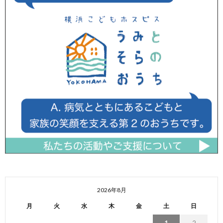
2026年8月
月
火
水
木
金
土
日