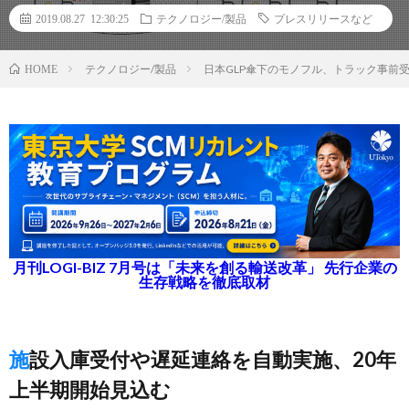
2019.08.27 12:30:25
テクノロジー/製品
プレスリリースなど
テクノロジー/製品
日本GLP傘下のモノフル、トラック事前
HOME
月刊LOGI-BIZ 7月号は「未来を創る輸送改革」 先行企業の
生存戦略を徹底取材
施設入庫受付や遅延連絡を自動実施、20年
上半期開始見込む