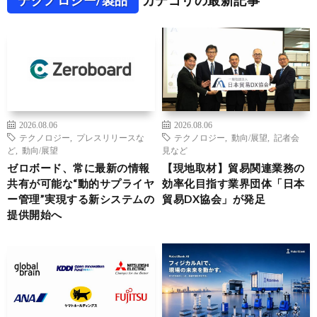
テクノロジー/製品
カテゴリの最新記事
2026.08.06
2026.08.06
テクノロジー
,
プレスリリースな
テクノロジー
,
動向/展望
,
記者会
ど
,
動向/展望
見など
ゼロボード、常に最新の情報
【現地取材】貿易関連業務の
共有が可能な“動的サプライヤ
効率化目指す業界団体「日本
ー管理”実現する新システムの
貿易DX協会」が発足
提供開始へ