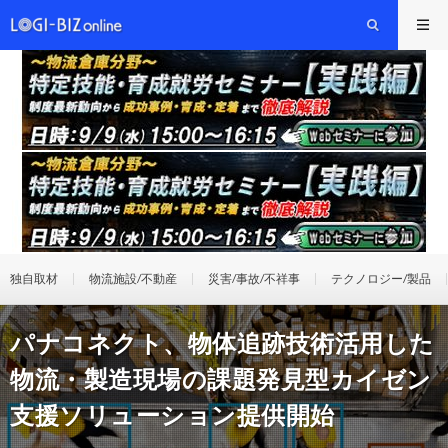
独自取材
物流施設/不動産
災害/事故/不祥事
テクノロジー/製品
パナコネクト、物体追跡技術活用した
物流・製造現場の課題発見型カイゼン
支援ソリューション提供開始