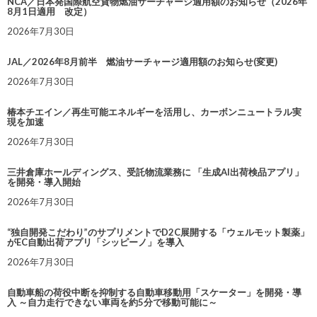
NCA／日本発国際航空貨物燃油サーチャージ適用額のお知らせ（2026年
8月1日適用 改定）
2026年7月30日
JAL／2026年8月前半 燃油サーチャージ適用額のお知らせ(変更)
2026年7月30日
椿本チエイン／再生可能エネルギーを活用し、カーボンニュートラル実
現を加速
2026年7月30日
三井倉庫ホールディングス、受託物流業務に 「生成AI出荷検品アプリ」
を開発・導入開始
2026年7月30日
“独自開発こだわり”のサプリメントでD2C展開する「ウェルモット製薬」
がEC自動出荷アプリ「シッピーノ」を導入
2026年7月30日
自動車船の荷役中断を抑制する自動車移動用「スケーター」を開発・導
入 ～自力走行できない車両を約5分で移動可能に～