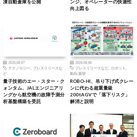
凍自動倉庫を公開
ンジ、オペレーターの快適性
向上図る
2026.08.07
2026.08.06
テクノロジー
,
プレスリリースな
プレスリリースなど
,
ロボット
,
ど
動向/展望
量子技術のエー・スター・ク
ROBO-HI、吊り下げ式クレー
ォンタム、JALエンジニアリ
ンに代わる超重量級
ングから航空機の故障予測分
200tAGVで「落下リスク」
析基盤構築を受託
解消と説明