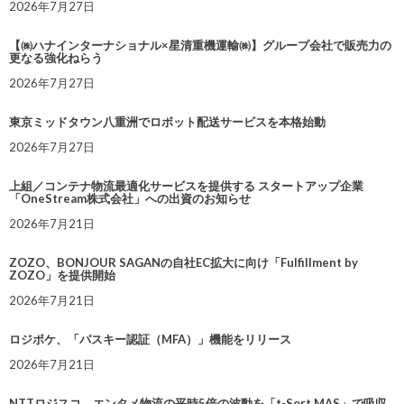
2026年7月27日
【㈱ハナインターナショナル×星清重機運輸㈱】グループ会社で販売力の
更なる強化ねらう
2026年7月27日
東京ミッドタウン八重洲でロボット配送サービスを本格始動
2026年7月27日
上組／コンテナ物流最適化サービスを提供する スタートアップ企業
「OneStream株式会社」への出資のお知らせ
2026年7月21日
ZOZO、BONJOUR SAGANの自社EC拡大に向け「Fulfillment by
ZOZO」を提供開始
2026年7月21日
ロジポケ、「パスキー認証（MFA）」機能をリリース
2026年7月21日
NTTロジスコ、エンタメ物流の平時5倍の波動を「t-Sort MAS」で吸収