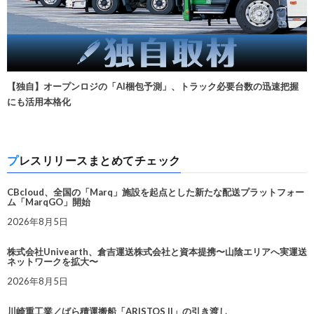
【独自】オープンロジの「AI梱包予測」、トラック必要台数の迅速把握
にも活用本格化
プレスリリースまとめてチェック
CBcloud、全国の「Marq」施設を起点とした新たな配送プラットフォー
ム「MarqGO」開始
2026年8月5日
株式会社Univearth、倉吉運送株式会社と資本提携〜山陰エリアへ実運送
ネットワークを拡大〜
2026年8月5日
川崎重工業／ばら積運搬船「ARISTOS II」の引き渡し