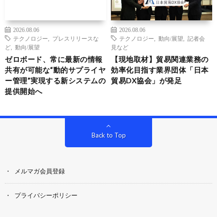
2026.08.06
2026.08.06
テクノロジー
,
プレスリリースな
テクノロジー
,
動向/展望
,
記者会
ど
,
動向/展望
見など
ゼロボード、常に最新の情報
【現地取材】貿易関連業務の
共有が可能な“動的サプライヤ
効率化目指す業界団体「日本
ー管理”実現する新システムの
貿易DX協会」が発足
提供開始へ
Back to Top
メルマガ会員登録
プライバシーポリシー