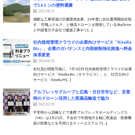
で1.6トンの塗料運搬
2022.08.31
過酷な工事現場の労働環境改善、23年度に自社運用開始目指
す 「空飛ぶクルマ」と物流ドローンを開発しているSkyDrive
と中国電力子会社で建築工事やリ[…]
社内規程管理クラウドの企業向けサービス「KiteRa
Biz」、企業のガバナンスと内部統制強化推進へ料金
体系変更
2024.04.26
全社員が閲覧可能に、7月1日付 社内規程管理クラウドの企業
向けサービス「KiteRa Biz（キテラビズ）」と、社労士向け
サービス「KiteRa Pr[…]
アルフレッサグループと広島・廿日市市など、災害
時のドローン活用した医薬品輸送で協力
2025.02.03
平常時から訓練などで連携 アルフレッサホールディングス
（HD）は1月21日、子会社で中国地方を軸に医薬品・医療機
器の卸業などを手掛けるティーエスアルフ[…]