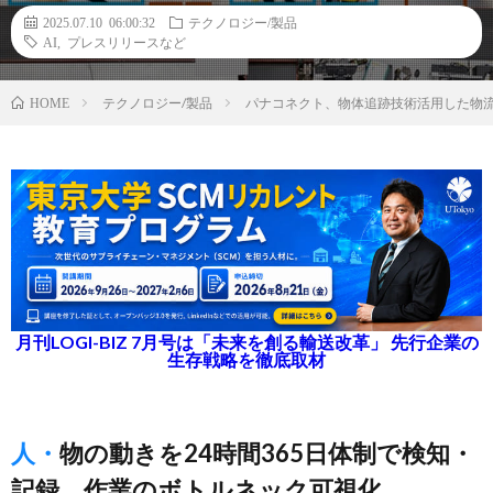
2025.07.10 06:00:32
テクノロジー/製品
AI
,
プレスリリースなど
テクノロジー/製品
パナコネクト、物体追跡技術活用した物
HOME
月刊LOGI-BIZ 7月号は「未来を創る輸送改革」 先行企業の
生存戦略を徹底取材
人・物の動きを24時間365日体制で検知・
記録、作業のボトルネック可視化