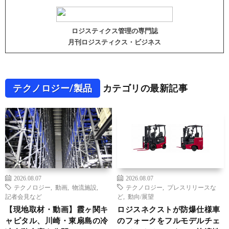
ロジスティクス管理の専門誌
月刊ロジスティクス・ビジネス
テクノロジー/製品
カテゴリの最新記事
2026.08.07
2026.08.07
テクノロジー
,
動画
,
物流施設
,
テクノロジー
,
プレスリリースな
記者会見など
ど
,
動向/展望
【現地取材・動画】霞ヶ関キ
ロジスネクストが防爆仕様車
ャピタル、川崎・東扇島の冷
のフォークをフルモデルチェ