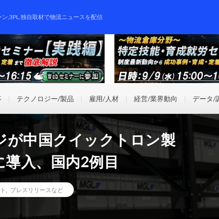
ーン,3PL,独自取材で物流ニュースを配信
事
テクノロジー/製品
雇用/人材
経営/業界動向
データ/
ジが中国クイックトロン製
に導入、国内2例目
ト
,
プレスリリースなど