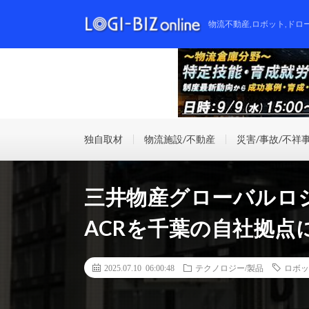
物流不動産,ロボット,ドロ
独自取材
物流施設/不動産
災害/事故/不祥
三井物産グローバルロ
ACRを千葉の自社拠点
2025.07.10 06:00:48
テクノロジー/製品
ロボッ