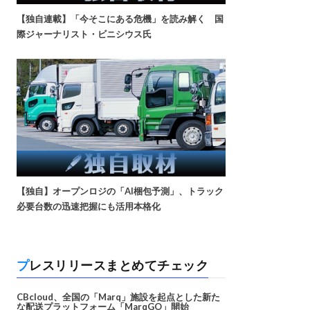
【独自連載】「今そこにある危機」を読み解く 国
際ジャーナリスト・ビニシウス氏
【独自】オープンロジの「AI梱包予測」、トラック
必要台数の迅速把握にも活用本格化
プレスリリースまとめてチェック
CBcloud、全国の「Marq」施設を起点とした新た
な配送プラットフォーム「MarqGO」開始