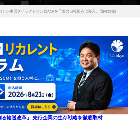
ロジが中国クイックトロン製ACRを千葉の自社拠点に導入、国内2例目
来を創る輸送改革」 先行企業の生存戦略を徹底取材