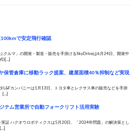
速100kmで安定飛行確認
クルマ」の開発・製造・販売を手掛けるSkyDriveは6月24日、開発中
[…]
イヤ保管倉庫に移動ラック提案、建屋面積40％抑制など実現
タL&Fカンパニーは1月13日、トヨタ車とレクサス車の販売などを手掛
[…]
ジテム営業所で自動フォークリフト活用実験
実証 ハクオウロボティクスは5月20日、「2024年問題」の解決策とし
…]