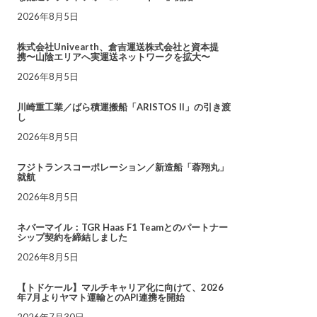
2026年8月5日
株式会社Univearth、倉吉運送株式会社と資本提
携〜山陰エリアへ実運送ネットワークを拡大〜
2026年8月5日
川崎重工業／ばら積運搬船「ARISTOS II」の引き渡
し
2026年8月5日
フジトランスコーポレーション／新造船「蓉翔丸」
就航
2026年8月5日
ネバーマイル：TGR Haas F1 Teamとのパートナー
シップ契約を締結しました
2026年8月5日
【トドケール】マルチキャリア化に向けて、2026
年7月よりヤマト運輸とのAPI連携を開始
2026年7月30日