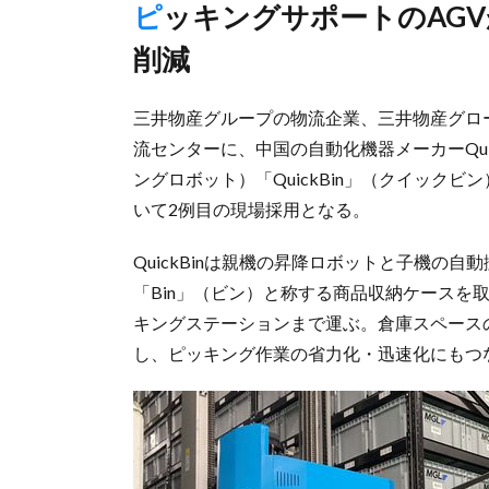
ピッキングサポートのAGVが性能向上、現場投入台数を25％
削減
三井物産グループの物流企業、三井物産グロー
流センターに、中国の自動化機器メーカーQui
ングロボット）「QuickBin」（クイックビ
いて2例目の現場採用となる。
QuickBinは親機の昇降ロボットと子機の
「Bin」（ビン）と称する商品収納ケースを
キングステーションまで運ぶ。倉庫スペース
し、ピッキング作業の省力化・迅速化にもつ