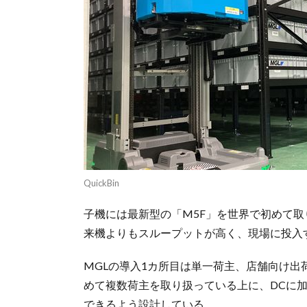
QuickBin
子機には最新型の「M5F」を世界で初めて
来機よりもスループットが高く、現場に投入
MGLの導入1カ所目は単一荷主、店舗向け出
めて複数荷主を取り扱っている上に、DCに
できるよう設計している。