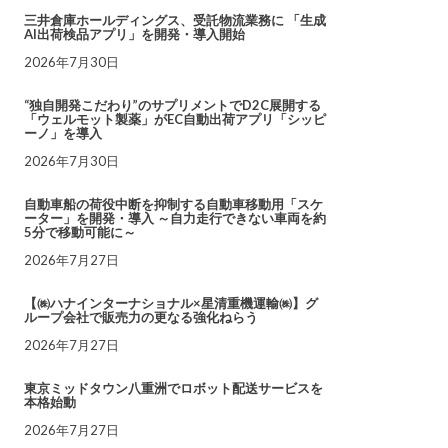
三井倉庫ホールディングス、受託物流業務に 「生成
AI出荷検品アプリ」を開発・導入開始
2026年7月30日
“独自開発こだわり”のサプリメントでD2C展開する
「ウェルモット製薬」がEC自動出荷アプリ「シッピ
ーノ」を導入
2026年7月30日
自動車船の荷役中断を抑制する自動車移動用「スケ
ーター」を開発・導入 ～自力走行できない車両を約
5分で移動可能に～
2026年7月27日
【㈱ハナインターナショナル×星清重機運輸㈱】グ
ループ会社で販売力の更なる強化ねらう
2026年7月27日
東京ミッドタウン八重洲でロボット配送サービスを
本格始動
2026年7月27日