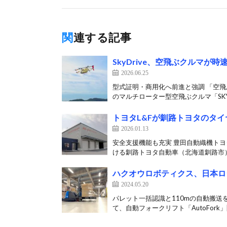
関連する記事
SkyDrive、空飛ぶクルマが時
2026.06.25
型式証明・商用化へ前進と強調 「空飛ぶ
のマルチローター型空飛ぶクルマ「SKYD
トヨタL&Fが釧路トヨタのタ
2026.01.13
安全支援機能も充実 豊田自動織機トヨ
ける釧路トヨタ自動車（北海道釧路市）
ハクオウロボティクス、日本ロ
2024.05.20
パレット一括認識と110mの自動搬送を
て、自動フォークリフト「AutoFork」[