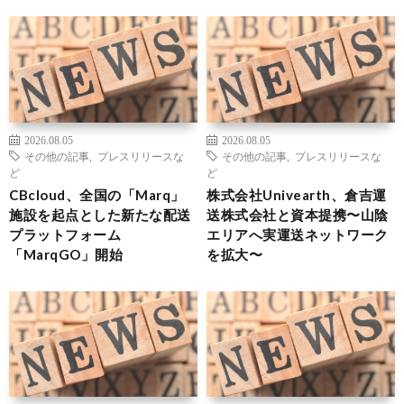
2026.08.05
2026.08.05
その他の記事
,
プレスリリースな
その他の記事
,
プレスリリースな
ど
ど
CBcloud、全国の「Marq」
株式会社Univearth、倉吉運
施設を起点とした新たな配送
送株式会社と資本提携〜山陰
プラットフォーム
エリアへ実運送ネットワーク
「MarqGO」開始
を拡大〜