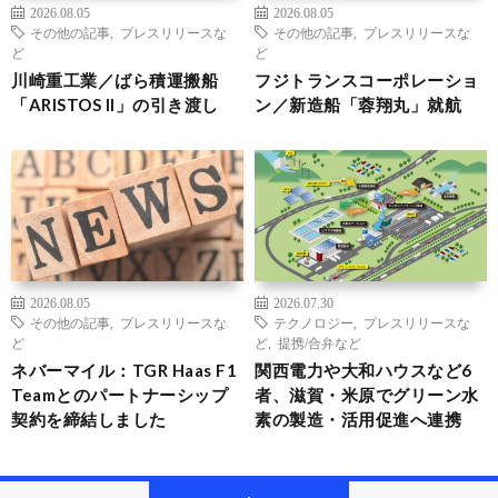
2026.08.05
2026.08.05
その他の記事
,
プレスリリースな
その他の記事
,
プレスリリースな
ど
ど
川崎重工業／ばら積運搬船
フジトランスコーポレーショ
「ARISTOS II」の引き渡し
ン／新造船「蓉翔丸」就航
2026.08.05
2026.07.30
その他の記事
,
プレスリリースな
テクノロジー
,
プレスリリースな
ど
ど
,
提携/合弁など
ネバーマイル：TGR Haas F1
関西電力や大和ハウスなど6
Teamとのパートナーシップ
者、滋賀・米原でグリーン水
契約を締結しました
素の製造・活用促進へ連携