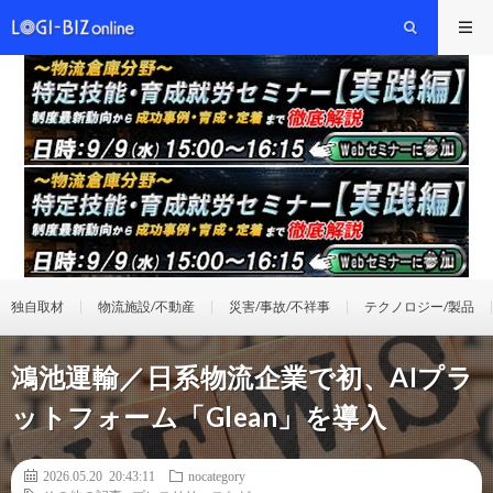
独自取材
物流施設/不動産
災害/事故/不祥事
テクノロジー/製品
鴻池運輸／日系物流企業で初、AIプラ
ットフォーム「Glean」を導入
2026.05.20 20:43:11
nocategory