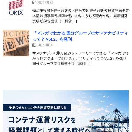
2022.09.30
物流施設開発担当部署名／担当者数 担当部署名 投資開発事業
本部 物流事業部 担当者数 23 名（うち役職者 5 名） 累積開発
実績 総保管面積（＝賃貸[…]
『マンガでわかる 国分グループのサステナビリティ
って？ Vol.2』を発刊
2025.10.09
サステナブルな取り組みをストーリーで伝える 『マンガでわ
かる 国分グループのサステナビリティって？ Vol.2』を発刊
国分グループ本社株式会社〔本社[…]