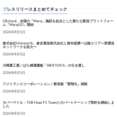
プレスリリースまとめてチェック
CBcloud、全国の「Marq」施設を起点とした新たな配送プラットフォー
ム「MarqGO」開始
2026年8月5日
株式会社Univearth、倉吉運送株式会社と資本提携〜山陰エリアへ実運送
ネットワークを拡大〜
2026年8月5日
川崎重工業／ばら積運搬船「ARISTOS II」の引き渡し
2026年8月5日
フジトランスコーポレーション／新造船「蓉翔丸」就航
2026年8月5日
ネバーマイル：TGR Haas F1 Teamとのパートナーシップ契約を締結しま
した
2026年8月5日