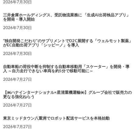
2026年7月30日
三井倉庫ホールディングス、受託物流業務に 「生成AI出荷検品アプリ」
を開発・導入開始
2026年7月30日
“独自開発こだわり”のサプリメントでD2C展開する「ウェルモット製薬」
がEC自動出荷アプリ「シッピーノ」を導入
2026年7月30日
自動車船の荷役中断を抑制する自動車移動用「スケーター」を開発・導
入 ～自力走行できない車両を約5分で移動可能に～
2026年7月27日
【㈱ハナインターナショナル×星清重機運輸㈱】グループ会社で販売力の
更なる強化ねらう
2026年7月27日
東京ミッドタウン八重洲でロボット配送サービスを本格始動
2026年7月27日