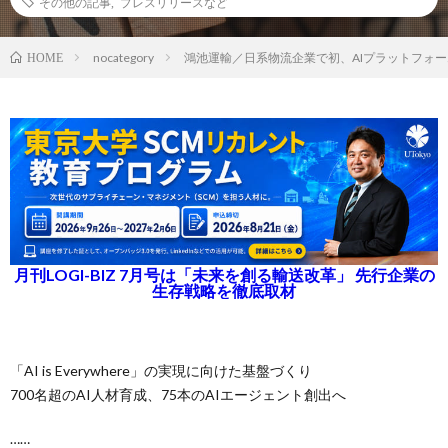
その他の記事
,
プレスリリースなど
nocategory
鴻池運輸／日系物流企業で初、AIプラットフォーム
HOME
月刊LOGI-BIZ 7月号は「未来を創る輸送改革」 先行企業の
生存戦略を徹底取材
「AI is Everywhere」の実現に向けた基盤づくり
700名超のAI人材育成、75本のAIエージェント創出へ
……