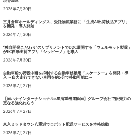
現を加速
2026年7月30日
三井倉庫ホールディングス、受託物流業務に 「生成AI出荷検品アプリ」
を開発・導入開始
2026年7月30日
“独自開発こだわり”のサプリメントでD2C展開する「ウェルモット製薬」
がEC自動出荷アプリ「シッピーノ」を導入
2026年7月30日
自動車船の荷役中断を抑制する自動車移動用「スケーター」を開発・導
入 ～自力走行できない車両を約5分で移動可能に～
2026年7月27日
【㈱ハナインターナショナル×星清重機運輸㈱】グループ会社で販売力の
更なる強化ねらう
2026年7月27日
東京ミッドタウン八重洲でロボット配送サービスを本格始動
2026年7月27日