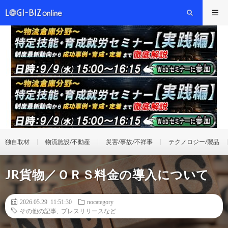
独自取材
物流施設/不動産
災害/事故/不祥事
テクノロジー/製品
JR貨物／ＯＲＳ料金の導入について
2026.05.29 11:51:30
nocategory
その他の記事
,
プレスリリースなど