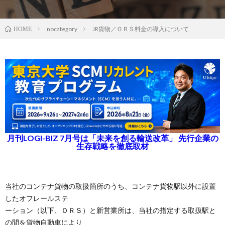
nocategory
JR貨物／ＯＲＳ料金の導入について
HOME
月刊LOGI-BIZ 7月号は「未来を創る輸送改革」 先行企業の
生存戦略を徹底取材
当社のコンテナ貨物の取扱箇所のうち、コンテナ貨物駅以外に設置
したオフレールステ
ーション（以下、ＯＲＳ）と新営業所は、当社の指定する取扱駅と
の間を貨物自動車により