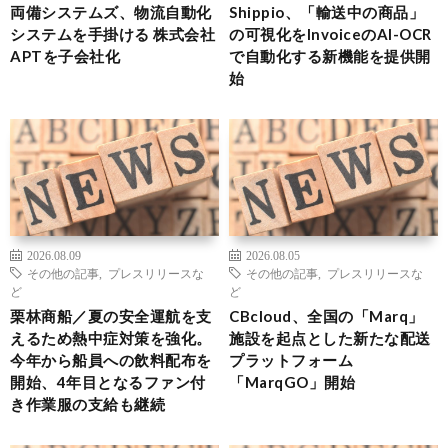
両備システムズ、物流自動化
Shippio、「輸送中の商品」
システムを手掛ける 株式会社
の可視化をInvoiceのAI-OCR
APTを子会社化
で自動化する新機能を提供開
始
2026.08.09
2026.08.05
その他の記事
,
プレスリリースな
その他の記事
,
プレスリリースな
ど
ど
栗林商船／夏の安全運航を支
CBcloud、全国の「Marq」
えるため熱中症対策を強化。
施設を起点とした新たな配送
今年から船員への飲料配布を
プラットフォーム
開始、4年目となるファン付
「MarqGO」開始
き作業服の支給も継続