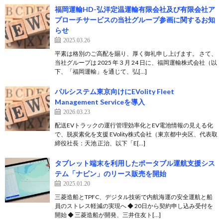
福岡運輸HD-弘洋定温運輸有限会社及び有限会社ア
プローチサービスの当社グループ参画に関するお知
らせ
2025.03.26
平素は格別のご高配を賜り、厚く御礼申し上げます。 さて、
当社グループは 2025 年３月 24 日に、福岡運輸株式会社（以
下、「福岡運輸」を通じて、弘[…]
パルシステム東京向けにEVolity Fleet
Management Serviceを導入
2026.03.23
配送EVトラックの運行管理効率化とEV電池情報の見える化
で、脱炭素化を支援 EVolity株式会社（東京都中央区、代表取
締役社長：天池 正治、以下「E[…]
タブレット端末を利用したポータブル運航支援シス
テム「ナビン」のリース販売を開始
2025.01.20
三菱造船とTPFC、デジタル技術で内航海運の安全運航と船
員のストレス軽減の実現へ ◆ 20日から契約申し込み受付を
開始 ◆ 三菱造船が開発、三井住友ト[…]