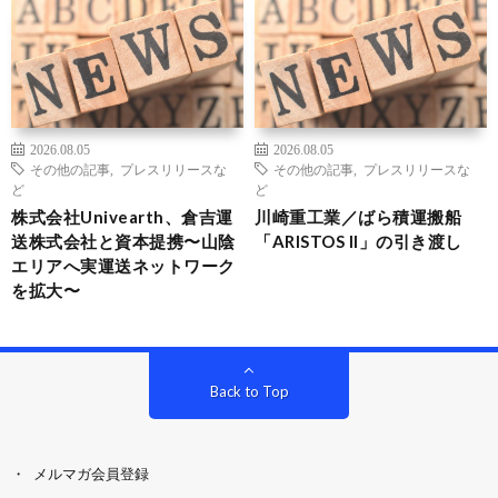
2026.08.05
2026.08.05
その他の記事
,
プレスリリースな
その他の記事
,
プレスリリースな
ど
ど
株式会社Univearth、倉吉運
川崎重工業／ばら積運搬船
送株式会社と資本提携〜山陰
「ARISTOS II」の引き渡し
エリアへ実運送ネットワーク
を拡大〜
Back to Top
メルマガ会員登録