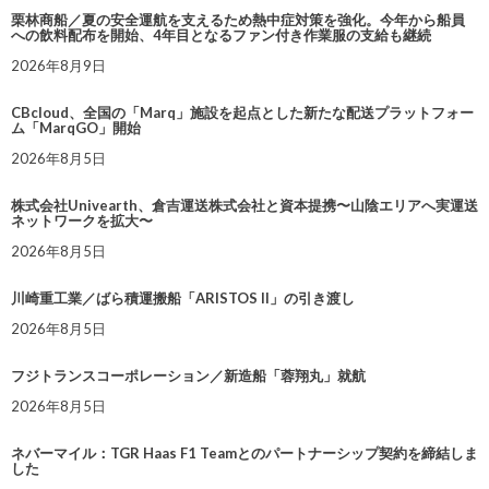
栗林商船／夏の安全運航を支えるため熱中症対策を強化。今年から船員
への飲料配布を開始、4年目となるファン付き作業服の支給も継続
2026年8月9日
CBcloud、全国の「Marq」施設を起点とした新たな配送プラットフォー
ム「MarqGO」開始
2026年8月5日
株式会社Univearth、倉吉運送株式会社と資本提携〜山陰エリアへ実運送
ネットワークを拡大〜
2026年8月5日
川崎重工業／ばら積運搬船「ARISTOS II」の引き渡し
2026年8月5日
フジトランスコーポレーション／新造船「蓉翔丸」就航
2026年8月5日
ネバーマイル：TGR Haas F1 Teamとのパートナーシップ契約を締結しま
した