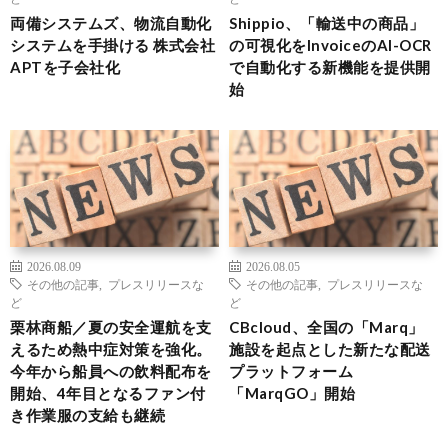
両備システムズ、物流自動化
Shippio、「輸送中の商品」
システムを手掛ける 株式会社
の可視化をInvoiceのAI-OCR
APTを子会社化
で自動化する新機能を提供開
始
2026.08.09
2026.08.05
その他の記事
,
プレスリリースな
その他の記事
,
プレスリリースな
ど
ど
栗林商船／夏の安全運航を支
CBcloud、全国の「Marq」
えるため熱中症対策を強化。
施設を起点とした新たな配送
今年から船員への飲料配布を
プラットフォーム
開始、4年目となるファン付
「MarqGO」開始
き作業服の支給も継続