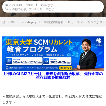
2026.06.04 18:40:06
nocategory
その他の記事
,
プレスリリースなど
nocategory
本邦航空業界初、JALカーゴハンドリングが フ
HOME
月刊LOGI-BIZ 7月号は「未来を創る輸送改革」 先行企業の
生存戦略を徹底取材
～技能講習から現場投入まで一気通貫し、即戦力人財の育成に貢献
します～