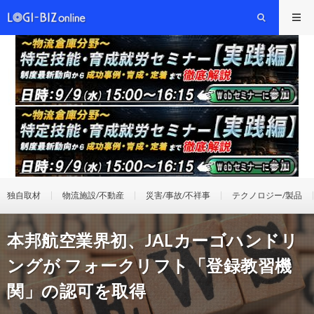
独自取材
物流施設/不動産
災害/事故/不祥事
テクノロジー/製品
本邦航空業界初、JALカーゴハンドリ
ングが フォークリフト「登録教習機
関」の認可を取得