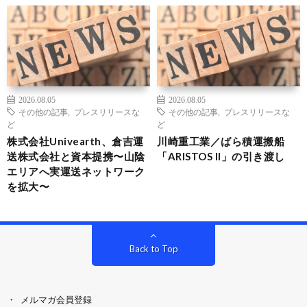
2026.08.05
2026.08.05
その他の記事
,
プレスリリースな
その他の記事
,
プレスリリースな
ど
ど
株式会社Univearth、倉吉運
川崎重工業／ばら積運搬船
送株式会社と資本提携〜山陰
「ARISTOS II」の引き渡し
エリアへ実運送ネットワーク
を拡大〜
Back to Top
メルマガ会員登録