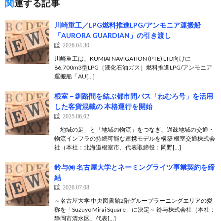
関連する記事
川崎重工／LPG燃料推進LPG/アンモニア運搬船
「AURORA GUARDIAN」の引き渡し
2026.04.30
川崎重工は、KUMIAI NAVIGATION (PTE) LTD向けに
86,700m3型LPG（液化石油ガス）燃料推進LPG/アンモニア
運搬船「AU[…]
根室－釧路間を結ぶ都市間バス「ねむろ号」を活用
した客貨混載の 本格運行を開始
2025.06.02
「地域の足」と「地域の物流」をつなぎ、過疎地域の交通・
物流インフラの持続可能な連携モデルを構築 根室交通株式会
社（本社：北海道根室市、代表取締役：岡野[…]
鈴与㈱ 名古屋大学とネーミングライツ事業契約を締
結
2026.07.08
～名古屋大学 中央図書館2階グループラーニングエリアの愛
称を「Suzuyo Mirai Square」に決定～ 鈴与株式会社（本社：
静岡市清水区、代表[…]