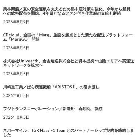
栗林商船／夏の安全運航を支えるため熱中症対策を強化。今年から船員
への飲料配布を開始、4年目となるファン付き作業服の支給も継続
2026年8月9日
CBcloud、全国の「Marq」施設を起点とした新たな配送プラットフォー
ム「MarqGO」開始
2026年8月5日
株式会社Univearth、倉吉運送株式会社と資本提携〜山陰エリアへ実運送
ネットワークを拡大〜
2026年8月5日
川崎重工業／ばら積運搬船「ARISTOS II」の引き渡し
2026年8月5日
フジトランスコーポレーション／新造船「蓉翔丸」就航
2026年8月5日
ネバーマイル：TGR Haas F1 Teamとのパートナーシップ契約を締結しま
した