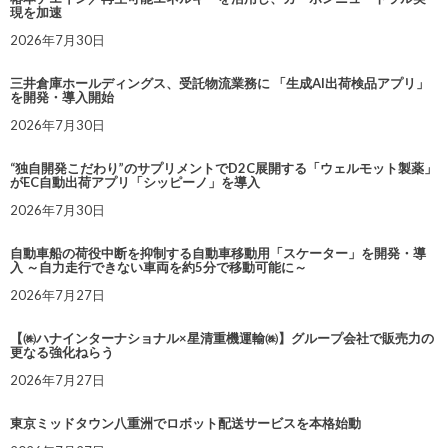
現を加速
2026年7月30日
三井倉庫ホールディングス、受託物流業務に 「生成AI出荷検品アプリ」
を開発・導入開始
2026年7月30日
“独自開発こだわり”のサプリメントでD2C展開する「ウェルモット製薬」
がEC自動出荷アプリ「シッピーノ」を導入
2026年7月30日
自動車船の荷役中断を抑制する自動車移動用「スケーター」を開発・導
入 ～自力走行できない車両を約5分で移動可能に～
2026年7月27日
【㈱ハナインターナショナル×星清重機運輸㈱】グループ会社で販売力の
更なる強化ねらう
2026年7月27日
東京ミッドタウン八重洲でロボット配送サービスを本格始動