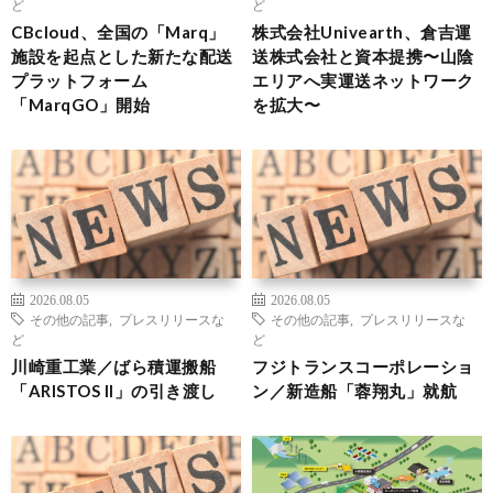
ど
ど
CBcloud、全国の「Marq」
株式会社Univearth、倉吉運
施設を起点とした新たな配送
送株式会社と資本提携〜山陰
プラットフォーム
エリアへ実運送ネットワーク
「MarqGO」開始
を拡大〜
2026.08.05
2026.08.05
その他の記事
,
プレスリリースな
その他の記事
,
プレスリリースな
ど
ど
川崎重工業／ばら積運搬船
フジトランスコーポレーショ
「ARISTOS II」の引き渡し
ン／新造船「蓉翔丸」就航