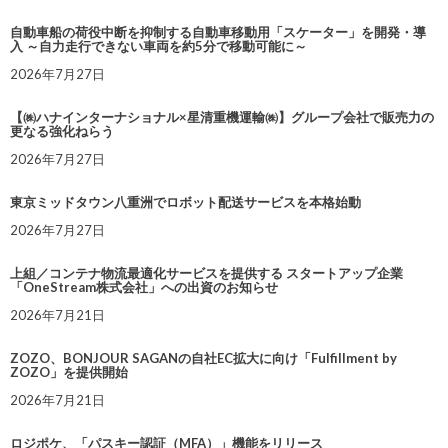
自動車船の荷役中断を抑制する自動車移動用「スケーター」を開発・導
入 ～自力走行できない車両を約5分で移動可能に～
2026年7月27日
【㈱ハナインターナショナル×星清重機運輸㈱】グループ会社で販売力の
更なる強化ねらう
2026年7月27日
東京ミッドタウン八重洲でロボット配送サービスを本格始動
2026年7月27日
上組／コンテナ物流最適化サービスを提供する スタートアップ企業
「OneStream株式会社」への出資のお知らせ
2026年7月21日
ZOZO、BONJOUR SAGANの自社EC拡大に向け「Fulfillment by
ZOZO」を提供開始
2026年7月21日
ロジポケ、「パスキー認証（MFA）」機能をリリース