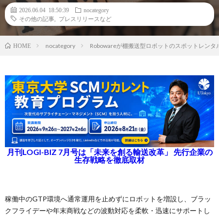
2026.06.04 18:50:39
nocategory
その他の記事
,
プレスリリースなど
nocategory
Robowareが棚搬送型ロボットのスポットレ
HOME
月刊LOGI-BIZ 7月号は「未来を創る輸送改革」 先行企業の
生存戦略を徹底取材
稼働中のGTP環境へ通常運用を止めずにロボットを増設し、ブラッ
クフライデーや年末商戦などの波動対応を柔軟・迅速にサポートし