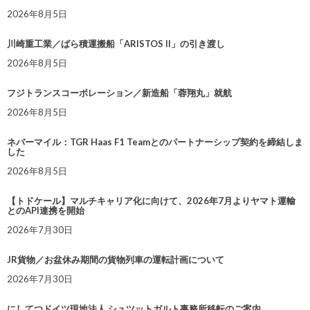
2026年8月5日
川崎重工業／ばら積運搬船「ARISTOS II」の引き渡し
2026年8月5日
フジトランスコーポレーション／新造船「蓉翔丸」就航
2026年8月5日
ネバーマイル：TGR Haas F1 Teamとのパートナーシップ契約を締結しま
した
2026年8月5日
【トドケール】マルチキャリア化に向けて、2026年7月よりヤマト運輸
とのAPI連携を開始
2026年7月30日
JR貨物／お盆休み期間の貨物列車の運転計画について
2026年7月30日
にしてつドイツ現地法人 シュツットガルト事務所移転のご案内