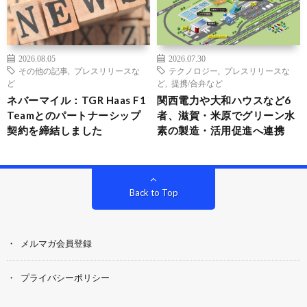
2026.08.05
2026.07.30
その他の記事
,
プレスリリースな
テクノロジー
,
プレスリリースな
ど
ど
,
提携/合弁など
ネバーマイル：TGR Haas F1
関西電力や大和ハウスなど6
Teamとのパートナーシップ
者、滋賀・米原でグリーン水
契約を締結しました
素の製造・活用促進へ連携
Back to Top
メルマガ会員登録
プライバシーポリシー