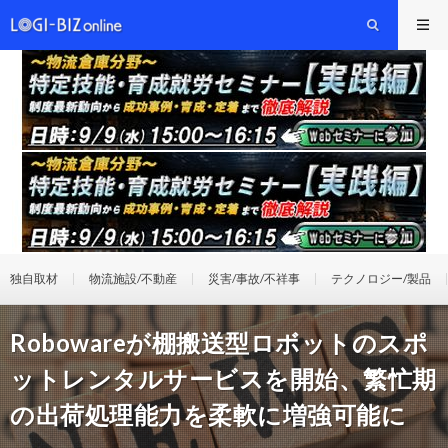
独自取材
物流施設/不動産
災害/事故/不祥事
テクノロジー/製品
Robowareが棚搬送型ロボットのスポ
ットレンタルサービスを開始、繁忙期
の出荷処理能力を柔軟に増強可能に