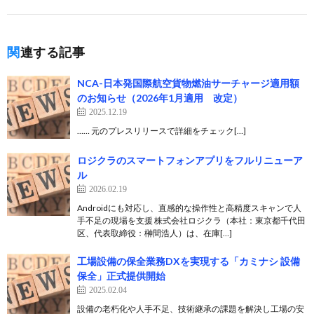
関連する記事
NCA-日本発国際航空貨物燃油サーチャージ適用額
のお知らせ（2026年1月適用 改定）
2025.12.19
…… 元のプレスリリースで詳細をチェック[…]
ロジクラのスマートフォンアプリをフルリニューア
ル
2026.02.19
Androidにも対応し、直感的な操作性と高精度スキャンで人
手不足の現場を支援 株式会社ロジクラ（本社：東京都千代田
区、代表取締役：榊間浩人）は、在庫[…]
工場設備の保全業務DXを実現する「カミナシ 設備
保全」正式提供開始
2025.02.04
設備の老朽化や人手不足、技術継承の課題を解決し工場の安