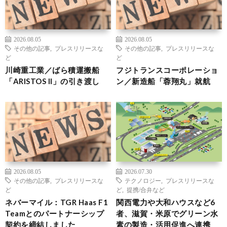
2026.08.05
2026.08.05
その他の記事
,
プレスリリースな
その他の記事
,
プレスリリースな
ど
ど
川崎重工業／ばら積運搬船
フジトランスコーポレーショ
「ARISTOS II」の引き渡し
ン／新造船「蓉翔丸」就航
2026.08.05
2026.07.30
その他の記事
,
プレスリリースな
テクノロジー
,
プレスリリースな
ど
ど
,
提携/合弁など
ネバーマイル：TGR Haas F1
関西電力や大和ハウスなど6
Teamとのパートナーシップ
者、滋賀・米原でグリーン水
契約を締結しました
素の製造・活用促進へ連携