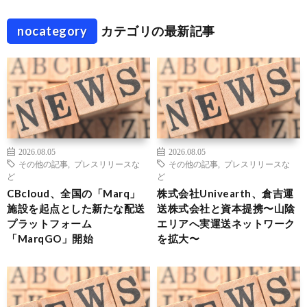
nocategory
カテゴリの最新記事
2026.08.05
2026.08.05
その他の記事
,
プレスリリースな
その他の記事
,
プレスリリースな
ど
ど
CBcloud、全国の「Marq」
株式会社Univearth、倉吉運
施設を起点とした新たな配送
送株式会社と資本提携〜山陰
プラットフォーム
エリアへ実運送ネットワーク
「MarqGO」開始
を拡大〜