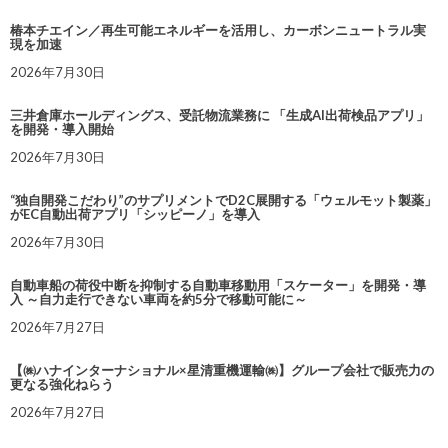
椿本チエイン／再生可能エネルギーを活用し、カーボンニュートラル実
現を加速
2026年7月30日
三井倉庫ホールディングス、受託物流業務に 「生成AI出荷検品アプリ」
を開発・導入開始
2026年7月30日
“独自開発こだわり”のサプリメントでD2C展開する「ウェルモット製薬」
がEC自動出荷アプリ「シッピーノ」を導入
2026年7月30日
自動車船の荷役中断を抑制する自動車移動用「スケーター」を開発・導
入 ～自力走行できない車両を約5分で移動可能に～
2026年7月27日
【㈱ハナインターナショナル×星清重機運輸㈱】グループ会社で販売力の
更なる強化ねらう
2026年7月27日