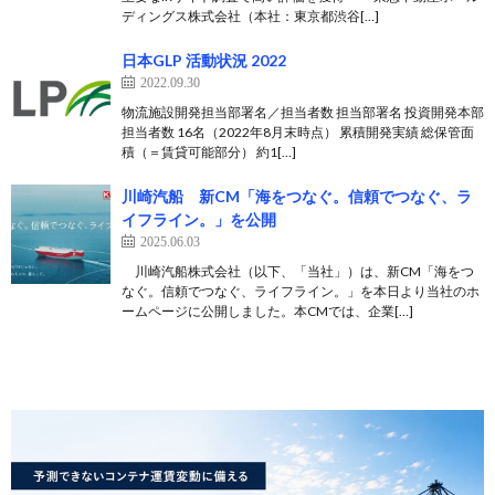
ディングス株式会社（本社：東京都渋谷[…]
日本GLP 活動状況 2022
2022.09.30
物流施設開発担当部署名／担当者数 担当部署名 投資開発本部
担当者数 16名（2022年8月末時点） 累積開発実績 総保管面
積（＝賃貸可能部分） 約1[…]
川崎汽船 新CM「海をつなぐ。信頼でつなぐ、ラ
イフライン。」を公開
2025.06.03
川崎汽船株式会社（以下、「当社」）は、新CM「海をつ
なぐ。信頼でつなぐ、ライフライン。」を本日より当社のホ
ームページに公開しました。本CMでは、企業[…]