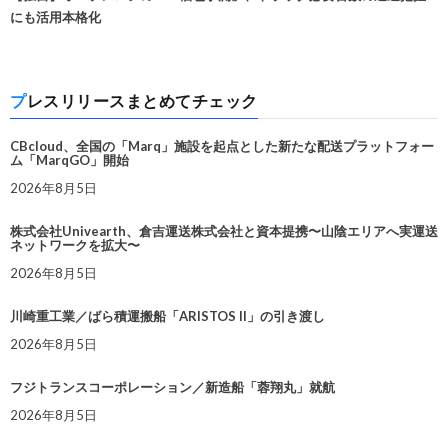
にも活用本格化
プレスリリースまとめてチェック
CBcloud、全国の「Marq」施設を起点とした新たな配送プラットフォー
ム「MarqGO」開始
2026年8月5日
株式会社Univearth、倉吉運送株式会社と資本提携〜山陰エリアへ実運送
ネットワークを拡大〜
2026年8月5日
川崎重工業／ばら積運搬船「ARISTOS II」の引き渡し
2026年8月5日
フジトランスコーポレーション／新造船「蓉翔丸」就航
2026年8月5日