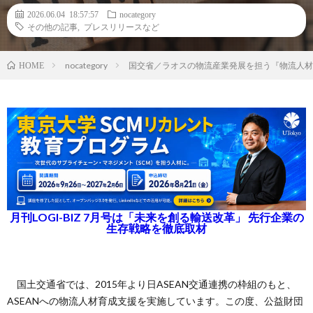
2026.06.04 18:57:57
nocategory
その他の記事
,
プレスリリースなど
nocategory
国交省／ラオスの物流産業発展を担う『物流人材
HOME
月刊LOGI-BIZ 7月号は「未来を創る輸送改革」 先行企業の
生存戦略を徹底取材
国土交通省では、2015年より日ASEAN交通連携の枠組のもと、
ASEANへの物流人材育成支援を実施しています。この度、公益財団