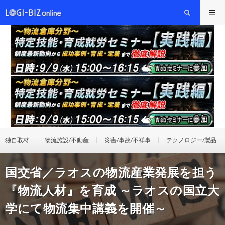
独自取材
物流施設/不動産
災害/事故/不祥事
テクノロジー/製品
国交省／ラオスの物流産業発展を担う
『物流人材』を育成 ～ラオスの国立大
学にて物流集中講義を開催～