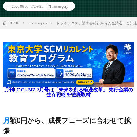
2026.06.08 17:39:25
nocategory
nocategory
トラボックス、請求書発行から入金消込・会計連
HOME
月刊LOGI-BIZ 7月号は「未来を創る輸送改革」 先行企業の
生存戦略を徹底取材
月額0円から、成長フェーズに合わせて拡
張