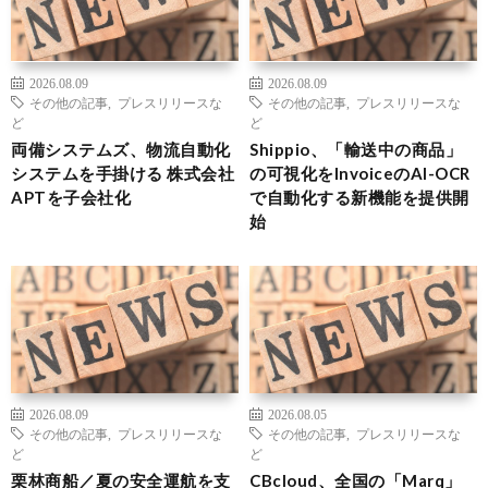
2026.08.09
2026.08.09
その他の記事
,
プレスリリースな
その他の記事
,
プレスリリースな
ど
ど
両備システムズ、物流自動化
Shippio、「輸送中の商品」
システムを手掛ける 株式会社
の可視化をInvoiceのAI-OCR
APTを子会社化
で自動化する新機能を提供開
始
2026.08.09
2026.08.05
その他の記事
,
プレスリリースな
その他の記事
,
プレスリリースな
ど
ど
栗林商船／夏の安全運航を支
CBcloud、全国の「Marq」