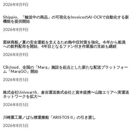
2026年8月9日
Shippio、「輸送中の商品」の可視化をInvoiceのAI-OCRで自動化する新
機能を提供開始
2026年8月9日
栗林商船／夏の安全運航を支えるため熱中症対策を強化。今年から船員
への飲料配布を開始、4年目となるファン付き作業服の支給も継続
2026年8月9日
CBcloud、全国の「Marq」施設を起点とした新たな配送プラットフォー
ム「MarqGO」開始
2026年8月5日
株式会社Univearth、倉吉運送株式会社と資本提携〜山陰エリアへ実運送
ネットワークを拡大〜
2026年8月5日
川崎重工業／ばら積運搬船「ARISTOS II」の引き渡し
2026年8月5日