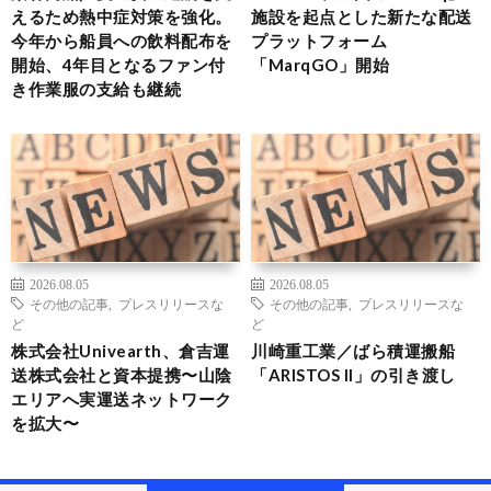
えるため熱中症対策を強化。
施設を起点とした新たな配送
今年から船員への飲料配布を
プラットフォーム
開始、4年目となるファン付
「MarqGO」開始
き作業服の支給も継続
2026.08.05
2026.08.05
その他の記事
,
プレスリリースな
その他の記事
,
プレスリリースな
ど
ど
株式会社Univearth、倉吉運
川崎重工業／ばら積運搬船
送株式会社と資本提携〜山陰
「ARISTOS II」の引き渡し
エリアへ実運送ネットワーク
を拡大〜