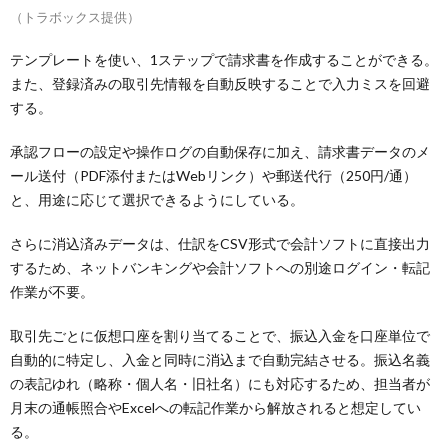
（トラボックス提供）
テンプレートを使い、1ステップで請求書を作成することができる。
また、登録済みの取引先情報を自動反映することで入力ミスを回避
する。
承認フローの設定や操作ログの自動保存に加え、請求書データのメ
ール送付（PDF添付またはWebリンク）や郵送代行（250円/通）
と、用途に応じて選択できるようにしている。
さらに消込済みデータは、仕訳をCSV形式で会計ソフトに直接出力
するため、ネットバンキングや会計ソフトへの別途ログイン・転記
作業が不要。
取引先ごとに仮想口座を割り当てることで、振込入金を口座単位で
自動的に特定し、入金と同時に消込まで自動完結させる。振込名義
の表記ゆれ（略称・個人名・旧社名）にも対応するため、担当者が
月末の通帳照合やExcelへの転記作業から解放されると想定してい
る。