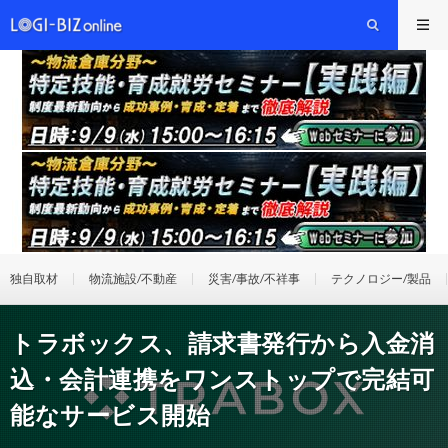
独自取材
物流施設/不動産
災害/事故/不祥事
テクノロジー/製品
トラボックス、請求書発行から入金消
込・会計連携をワンストップで完結可
能なサービス開始