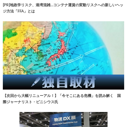
[PR]地政学リスク、港湾混雑…コンテナ運賃の変動リスクへの新しいヘッ
ジ方法「FFA」とは
【次回から大幅リニューアル！】「今そこにある危機」を読み解く 国
際ジャーナリスト・ビニシウス氏