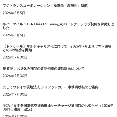
フジトランスコーポレーション／新造船「蓉翔丸」就航
2026年8月5日
ネバーマイル：TGR Haas F1 Teamとのパートナーシップ契約を締結しま
した
2026年8月5日
【トドケール】マルチキャリア化に向けて、2026年7月よりヤマト運輸
とのAPI連携を開始
2026年7月30日
JR貨物／お盆休み期間の貨物列車の運転計画について
2026年7月30日
にしてつドイツ現地法人 シュツットガルト事務所移転のご案内
2026年7月30日
NCA／日本発国際航空貨物燃油サーチャージ適用額のお知らせ（2026年
8月1日適用 改定）
2026年7月30日