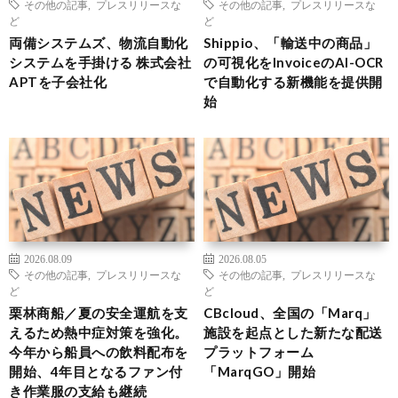
その他の記事
,
プレスリリースな
その他の記事
,
プレスリリースな
ど
ど
両備システムズ、物流自動化
Shippio、「輸送中の商品」
システムを手掛ける 株式会社
の可視化をInvoiceのAI-OCR
APTを子会社化
で自動化する新機能を提供開
始
2026.08.09
2026.08.05
その他の記事
,
プレスリリースな
その他の記事
,
プレスリリースな
ど
ど
栗林商船／夏の安全運航を支
CBcloud、全国の「Marq」
えるため熱中症対策を強化。
施設を起点とした新たな配送
今年から船員への飲料配布を
プラットフォーム
開始、4年目となるファン付
「MarqGO」開始
き作業服の支給も継続