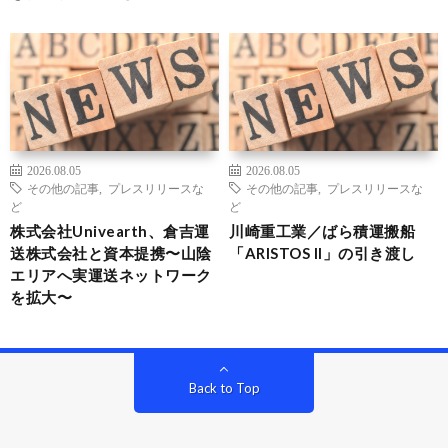
2026.08.05
2026.08.05
その他の記事
,
プレスリリースな
その他の記事
,
プレスリリースな
ど
ど
株式会社Univearth、倉吉運
川崎重工業／ばら積運搬船
送株式会社と資本提携〜山陰
「ARISTOS II」の引き渡し
エリアへ実運送ネットワーク
を拡大〜
Back to Top