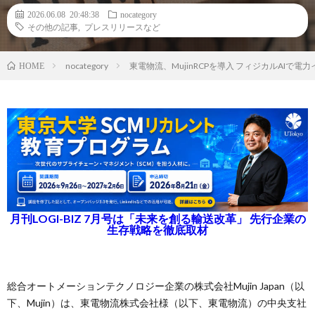
2026.06.08 20:48:38
nocategory
その他の記事
,
プレスリリースなど
nocategory
東電物流、MujinRCPを導入 フィジカルAI
HOME
月刊LOGI-BIZ 7月号は「未来を創る輸送改革」 先行企業の
生存戦略を徹底取材
総合オートメーションテクノロジー企業の株式会社Mujin Japan（以
下、Mujin）は、東電物流株式会社様（以下、東電物流）の中央支社