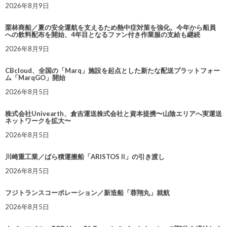
2026年8月9日
栗林商船／夏の安全運航を支えるため熱中症対策を強化。今年から船員
への飲料配布を開始、4年目となるファン付き作業服の支給も継続
2026年8月9日
CBcloud、全国の「Marq」施設を起点とした新たな配送プラットフォー
ム「MarqGO」開始
2026年8月5日
株式会社Univearth、倉吉運送株式会社と資本提携〜山陰エリアへ実運送
ネットワークを拡大〜
2026年8月5日
川崎重工業／ばら積運搬船「ARISTOS II」の引き渡し
2026年8月5日
フジトランスコーポレーション／新造船「蓉翔丸」就航
2026年8月5日