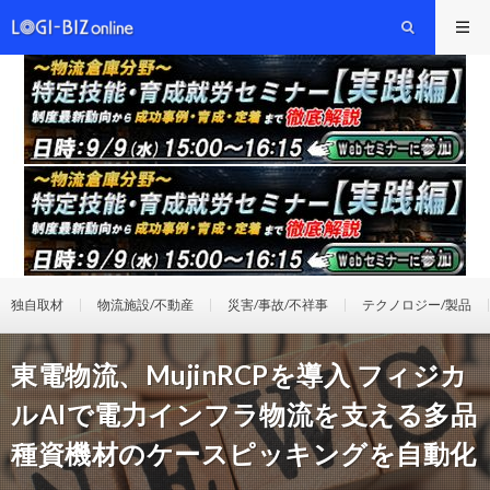
独自取材
物流施設/不動産
災害/事故/不祥事
テクノロジー/製品
東電物流、MujinRCPを導入 フィジカ
ルAIで電力インフラ物流を支える多品
種資機材のケースピッキングを自動化