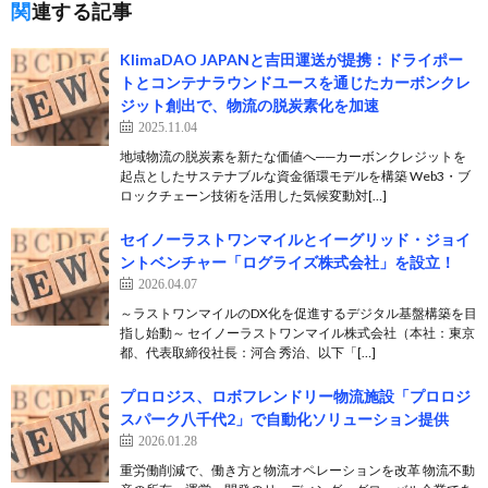
関連する記事
KlimaDAO JAPANと吉田運送が提携：ドライポー
トとコンテナラウンドユースを通じたカーボンクレ
ジット創出で、物流の脱炭素化を加速
2025.11.04
地域物流の脱炭素を新たな価値へ──カーボンクレジットを
起点としたサステナブルな資金循環モデルを構築 Web3・ブ
ロックチェーン技術を活用した気候変動対[…]
セイノーラストワンマイルとイーグリッド・ジョイ
ントベンチャー「ログライズ株式会社」を設立！
2026.04.07
～ラストワンマイルのDX化を促進するデジタル基盤構築を目
指し始動～ セイノーラストワンマイル株式会社（本社：東京
都、代表取締役社長：河合 秀治、以下「[…]
プロロジス、ロボフレンドリー物流施設「プロロジ
スパーク八千代2」で自動化ソリューション提供
2026.01.28
重労働削減で、働き方と物流オペレーションを改革 物流不動