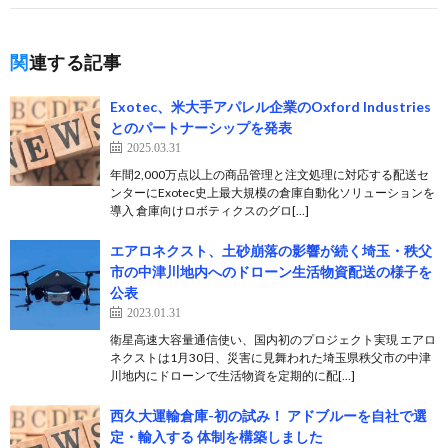
関連する記事
Exotec、米大手アパレル企業のOxford Industries
とのパートナーシップを発表
2025.03.31
年間2,000万点以上の商品管理と注文処理に対応する配送セ
ンターにExotec史上最大規模の倉庫自動化ソリューションを
導入 倉庫向けロボティクスのグロ[…]
エアロネクスト、土砂崩落の影響が続く埼玉・秩父
市の中津川地内へのドローン生活物資配送の様子を
公表
2023.01.31
衛星高速大容量通信使い、国内初のプロジェクト実現 エアロ
ネクストは1月30日、災害に見舞われた埼玉県秩父市の中津
川地内にドローンで生活物資を定期的に配[…]
西久大運輸倉庫-初の試み！ アドブルーを自社で選
定・輸入する 体制を構築しました