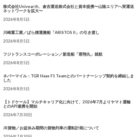
株式会社Univearth、倉吉運送株式会社と資本提携〜山陰エリアへ実運送
ネットワークを拡大〜
2026年8月5日
川崎重工業／ばら積運搬船「ARISTOS II」の引き渡し
2026年8月5日
フジトランスコーポレーション／新造船「蓉翔丸」就航
2026年8月5日
ネバーマイル：TGR Haas F1 Teamとのパートナーシップ契約を締結しま
した
2026年8月5日
【トドケール】マルチキャリア化に向けて、2026年7月よりヤマト運輸
とのAPI連携を開始
2026年7月30日
JR貨物／お盆休み期間の貨物列車の運転計画について
2026年7月30日