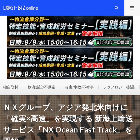
独自取材
物流施設/不動産
災害/事故/不祥事
テクノロジー/製品
ＮＸグループ、アジア発北米向けに
「確実×高速」を実現する 新海上輸送
サービス「NX Ocean Fast Track」を