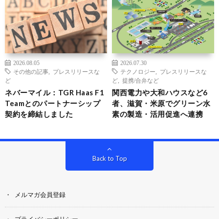
2026.08.05
2026.07.30
その他の記事
,
プレスリリースな
テクノロジー
,
プレスリリースな
ど
ど
,
提携/合弁など
ネバーマイル：TGR Haas F1
関西電力や大和ハウスなど6
Teamとのパートナーシップ
者、滋賀・米原でグリーン水
契約を締結しました
素の製造・活用促進へ連携
Back to Top
メルマガ会員登録
プライバシーポリシー