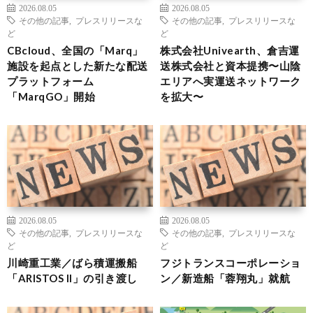
2026.08.05
2026.08.05
その他の記事
,
プレスリリースな
その他の記事
,
プレスリリースな
ど
ど
CBcloud、全国の「Marq」
株式会社Univearth、倉吉運
施設を起点とした新たな配送
送株式会社と資本提携〜山陰
プラットフォーム
エリアへ実運送ネットワーク
「MarqGO」開始
を拡大〜
2026.08.05
2026.08.05
その他の記事
,
プレスリリースな
その他の記事
,
プレスリリースな
ど
ど
川崎重工業／ばら積運搬船
フジトランスコーポレーショ
「ARISTOS II」の引き渡し
ン／新造船「蓉翔丸」就航