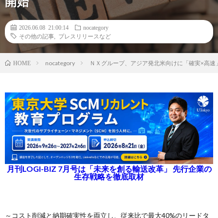
開始
2026.06.08 21:00:14
nocategory
その他の記事
,
プレスリリースなど
nocategory
ＮＸグループ、アジア発北米向けに「確実×高速」を実現
HOME
月刊LOGI-BIZ 7月号は「未来を創る輸送改革」 先行企業の
生存戦略を徹底取材
～コスト削減と納期確実性を両立し、従来比で最大40%のリードタ