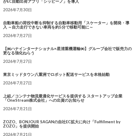
がEC自動出荷アプリ「シッピーノ」を導入
2026年7月30日
自動車船の荷役中断を抑制する自動車移動用「スケーター」を開発・導
入 ～自力走行できない車両を約5分で移動可能に～
2026年7月27日
【㈱ハナインターナショナル×星清重機運輸㈱】グループ会社で販売力の
更なる強化ねらう
2026年7月27日
東京ミッドタウン八重洲でロボット配送サービスを本格始動
2026年7月27日
上組／コンテナ物流最適化サービスを提供する スタートアップ企業
「OneStream株式会社」への出資のお知らせ
2026年7月21日
ZOZO、BONJOUR SAGANの自社EC拡大に向け「Fulfillment by
ZOZO」を提供開始
2026年7月21日