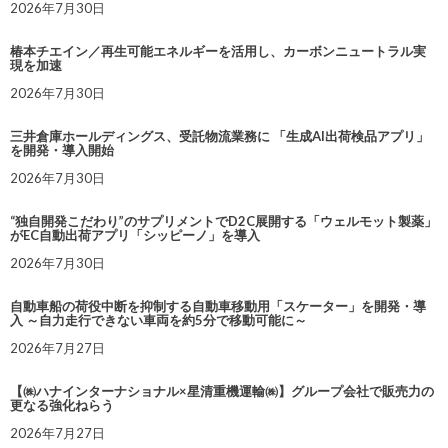
2026年7月30日
椿本チエイン／再生可能エネルギーを活用し、カーボンニュートラル実
現を加速
2026年7月30日
三井倉庫ホールディングス、受託物流業務に 「生成AI出荷検品アプリ」
を開発・導入開始
2026年7月30日
“独自開発こだわり”のサプリメントでD2C展開する「ウェルモット製薬」
がEC自動出荷アプリ「シッピーノ」を導入
2026年7月30日
自動車船の荷役中断を抑制する自動車移動用「スケーター」を開発・導
入 ～自力走行できない車両を約5分で移動可能に～
2026年7月27日
【㈱ハナインターナショナル×星清重機運輸㈱】グループ会社で販売力の
更なる強化ねらう
2026年7月27日