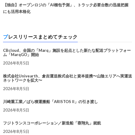
【独自】オープンロジの「AI梱包予測」、トラック必要台数の迅速把握
にも活用本格化
プレスリリースまとめてチェック
CBcloud、全国の「Marq」施設を起点とした新たな配送プラットフォー
ム「MarqGO」開始
2026年8月5日
株式会社Univearth、倉吉運送株式会社と資本提携〜山陰エリアへ実運送
ネットワークを拡大〜
2026年8月5日
川崎重工業／ばら積運搬船「ARISTOS II」の引き渡し
2026年8月5日
フジトランスコーポレーション／新造船「蓉翔丸」就航
2026年8月5日