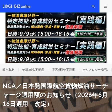
独自取材
物流施設/不動産
災害/事故/不祥事
テクノロジー/製品
NCA／日本発国際航空貨物燃油サーチ
ャージ適用額のお知らせ（2026年6月
16日適用 改定）