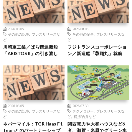
2026.08.05
2026.08.05
その他の記事
,
プレスリリースな
その他の記事
,
プレスリリースな
ど
ど
川崎重工業／ばら積運搬船
フジトランスコーポレーショ
「ARISTOS II」の引き渡し
ン／新造船「蓉翔丸」就航
2026.08.05
2026.07.30
その他の記事
,
プレスリリースな
テクノロジー
,
プレスリリースな
ど
ど
,
提携/合弁など
ネバーマイル：TGR Haas F1
関西電力や大和ハウスなど6
Teamとのパートナーシップ
者、滋賀・米原でグリーン水