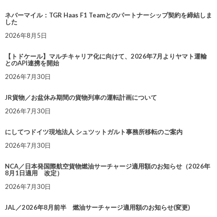
ネバーマイル：TGR Haas F1 Teamとのパートナーシップ契約を締結しま
した
2026年8月5日
【トドケール】マルチキャリア化に向けて、2026年7月よりヤマト運輸
とのAPI連携を開始
2026年7月30日
JR貨物／お盆休み期間の貨物列車の運転計画について
2026年7月30日
にしてつドイツ現地法人 シュツットガルト事務所移転のご案内
2026年7月30日
NCA／日本発国際航空貨物燃油サーチャージ適用額のお知らせ（2026年
8月1日適用 改定）
2026年7月30日
JAL／2026年8月前半 燃油サーチャージ適用額のお知らせ(変更)