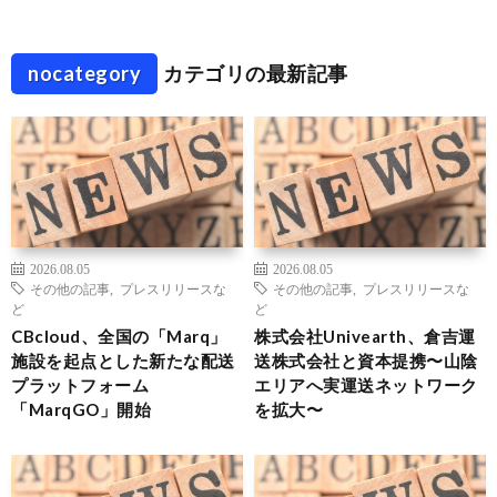
nocategory
カテゴリの最新記事
2026.08.05
2026.08.05
その他の記事
,
プレスリリースな
その他の記事
,
プレスリリースな
ど
ど
CBcloud、全国の「Marq」
株式会社Univearth、倉吉運
施設を起点とした新たな配送
送株式会社と資本提携〜山陰
プラットフォーム
エリアへ実運送ネットワーク
「MarqGO」開始
を拡大〜