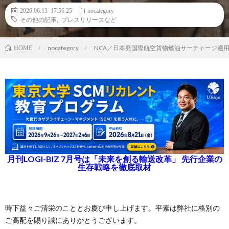
2026.06.13 17:56:25
nocategory
その他の記事
,
プレスリリースなど
nocategory
NCA／日本発国際航空貨物燃油サーチャージ適用額
HOME
月刊LOGI-BIZ 7月号は「未来を創る輸送改革」 先行企業の
生存戦略を徹底取材
時下益々ご清栄のこととお慶び申し上げます。平素は弊社に格別の
ご高配を賜り誠にありがとうございます。