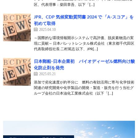
区、代表理事：柴田章吾、以下「[…]
JPR、CDP 気候変動質問書 2024 で 「A-スコア」を
初めて取得
2025.04.10
～国際的な環境情報開示システムで高評価、脱炭素物流の実
現に貢献～ 日本パレットレンタル株式会社（東京都千代田区
代表取締役社長 二村篤志 以下、JPR[…]
日本郵船-日本企業初 バイオディーゼル燃料向け酸
化防止剤を発売
2025.05.21
添加で劣化速度が約半分に 燃料の有効活用に寄与 化学技術
関連の研究開発や化学製品の開発・製造・販売を行う当社グ
ループ会社の日本油化工業株式会社（以下「[…]