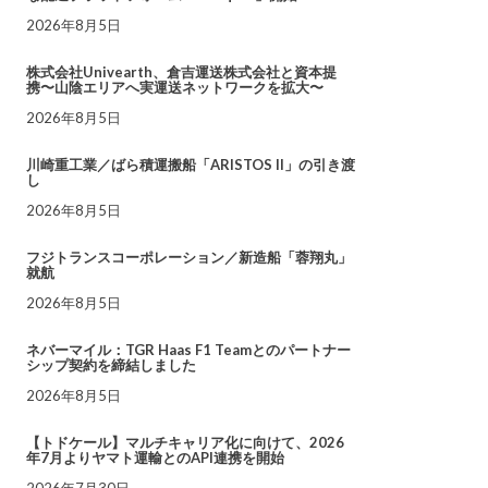
2026年8月5日
株式会社Univearth、倉吉運送株式会社と資本提
携〜山陰エリアへ実運送ネットワークを拡大〜
2026年8月5日
川崎重工業／ばら積運搬船「ARISTOS II」の引き渡
し
2026年8月5日
フジトランスコーポレーション／新造船「蓉翔丸」
就航
2026年8月5日
ネバーマイル：TGR Haas F1 Teamとのパートナー
シップ契約を締結しました
2026年8月5日
【トドケール】マルチキャリア化に向けて、2026
年7月よりヤマト運輸とのAPI連携を開始
2026年7月30日