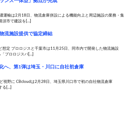
ランス一体型」拠点が完成
濃運輸は2月18日、物流倉庫併設による機能向上と周辺施設の業務・集
須市で建設を[…]
物流施設提供で協定締結
想定 プロロジスと千葉市は11月25日、同市内で開発した物流施設
「プロロジスパ[…]
盤強化へ、第1弾は埼玉・川口に自社初倉庫
視野に CBcloudは2月28日、埼玉県川口市で初の自社物流倉庫
る[…]