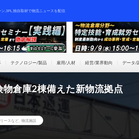
ーン,3PL,独自取材で物流ニュースを配信
事
テクノロジー/製品
雇用/人材
経営/業界動向
データ/
険物倉庫2棟備えた新物流拠点
リースなど
,
物流施設