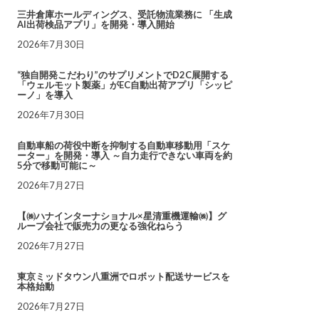
三井倉庫ホールディングス、受託物流業務に 「生成
AI出荷検品アプリ」を開発・導入開始
2026年7月30日
“独自開発こだわり”のサプリメントでD2C展開する
「ウェルモット製薬」がEC自動出荷アプリ「シッピ
ーノ」を導入
2026年7月30日
自動車船の荷役中断を抑制する自動車移動用「スケ
ーター」を開発・導入 ～自力走行できない車両を約
5分で移動可能に～
2026年7月27日
【㈱ハナインターナショナル×星清重機運輸㈱】グ
ループ会社で販売力の更なる強化ねらう
2026年7月27日
東京ミッドタウン八重洲でロボット配送サービスを
本格始動
2026年7月27日