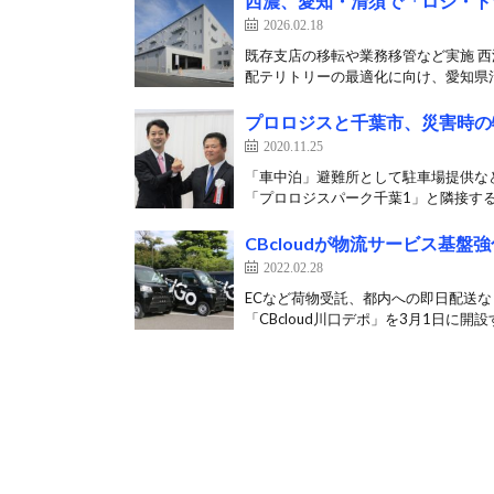
西濃、愛知・清須で「ロジ・ト
2026.02.18
既存支店の移転や業務移管など実施 西
配テリトリーの最適化に向け、愛知県清
プロロジスと千葉市、災害時の
2020.11.25
「車中泊」避難所として駐車場提供など
「プロロジスパーク千葉1」と隣接する
CBcloudが物流サービス基
2022.02.28
ECなど荷物受託、都内への即日配送など
「CBcloud川口デポ」を3月1日に開設す