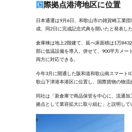
国際拠点港湾地区に位置
日本通運は9月6日、和歌山市の雑賀崎工業
成、同2日に完成記念式典を開いたと発表し
倉庫棟は地上2階建て、延べ床面積は1万843
部に低温設備を導入。併せて、900平方メー
両方に対応できる。
今年3月に開通した阪和道和歌山南スマートI
歌山下津港本港区に位置し、国際貨物の物流
同社は「新倉庫で商品保管を中心に、流通加
拠点として業容拡大に取り組む」と説明して