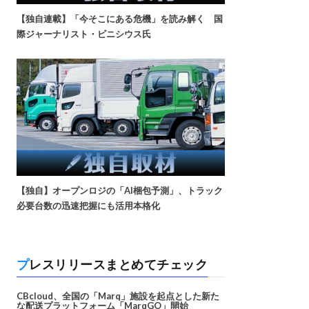
【独自連載】「今そこにある危機」を読み解く 国
際ジャーナリスト・ビニシウス氏
【独自】オープンロジの「AI梱包予測」、トラック
必要台数の迅速把握にも活用本格化
プレスリリースまとめてチェック
CBcloud、全国の「Marq」施設を起点とした新た
な配送プラットフォーム「MarqGO」開始