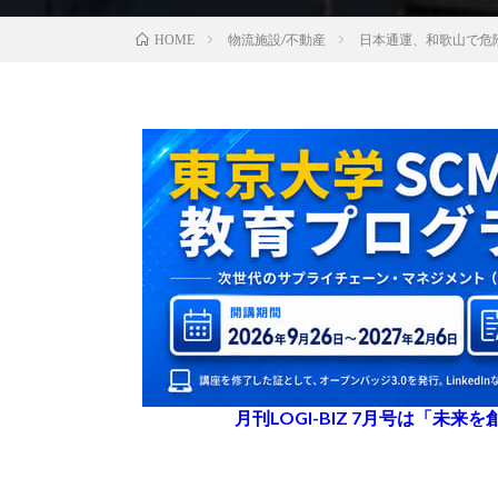
物流施設/不動産
日本通運、和歌山で危
HOME
月刊LOGI-BIZ 7月号は「未