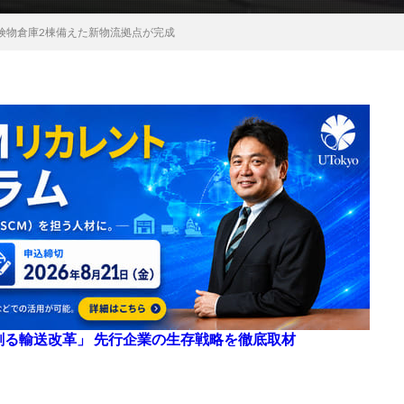
険物倉庫2棟備えた新物流拠点が完成
来を創る輸送改革」 先行企業の生存戦略を徹底取材