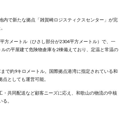
団地内で新たな拠点「雑賀崎ロジスティクスセンター」が完
た。
2平方メートル（ひさし部分が2304平方メートル）で、一
トルの平屋建て危険物倉庫を2棟備えており、定温と常温の
Cまで約9キロメートル。国際拠点港湾に指定されている和
拠点としても運営可能。
工・共同配送など顧客ニーズに応え、和歌山の物流の中核
いる。