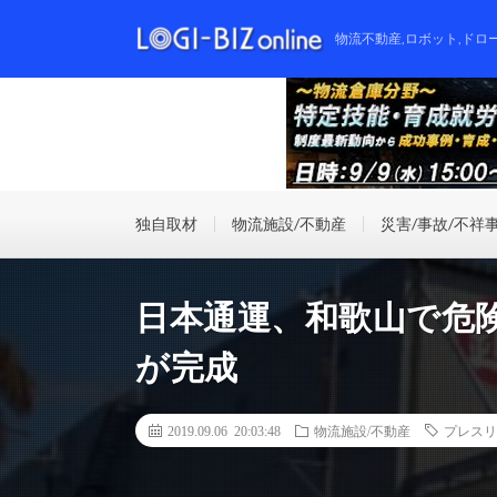
物流不動産,ロボット,ドロ
独自取材
物流施設/不動産
災害/事故/不祥
日本通運、和歌山で危
が完成
2019.09.06 20:03:48
物流施設/不動産
プレスリ