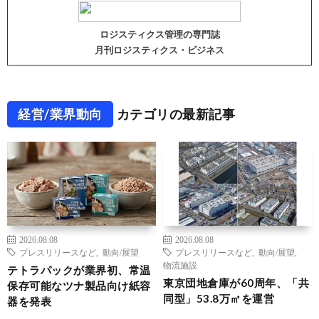
ロジスティクス管理の専門誌
月刊ロジスティクス・ビジネス
経営/業界動向
カテゴリの最新記事
2026.08.08
2026.08.08
プレスリリースなど
,
動向/展望
プレスリリースなど
,
動向/展望
,
物流施設
テトラパックが業界初、常温
東京団地倉庫が60周年、「共
保存可能なツナ製品向け紙容
同型」53.8万㎡を運営
器を発表