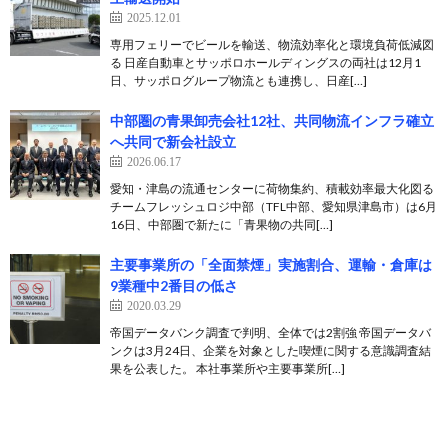
2025.12.01
専用フェリーでビールを輸送、物流効率化と環境負荷低減図
る 日産自動車とサッポロホールディングスの両社は12月1
日、サッポログループ物流とも連携し、日産[…]
中部圏の青果卸売会社12社、共同物流インフラ確立
へ共同で新会社設立
2026.06.17
愛知・津島の流通センターに荷物集約、積載効率最大化図る
チームフレッシュロジ中部（TFL中部、愛知県津島市）は6月
16日、中部圏で新たに「青果物の共同[…]
主要事業所の「全面禁煙」実施割合、運輸・倉庫は
9業種中2番目の低さ
2020.03.29
帝国データバンク調査で判明、全体では2割強 帝国データバ
ンクは3月24日、企業を対象とした喫煙に関する意識調査結
果を公表した。 本社事業所や主要事業所[…]