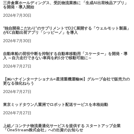
三井倉庫ホールディングス、受託物流業務に 「生成AI出荷検品アプリ」
を開発・導入開始
2026年7月30日
“独自開発こだわり”のサプリメントでD2C展開する「ウェルモット製薬」
がEC自動出荷アプリ「シッピーノ」を導入
2026年7月30日
自動車船の荷役中断を抑制する自動車移動用「スケーター」を開発・導
入 ～自力走行できない車両を約5分で移動可能に～
2026年7月27日
【㈱ハナインターナショナル×星清重機運輸㈱】グループ会社で販売力の
更なる強化ねらう
2026年7月27日
東京ミッドタウン八重洲でロボット配送サービスを本格始動
2026年7月27日
上組／コンテナ物流最適化サービスを提供する スタートアップ企業
「OneStream株式会社」への出資のお知らせ