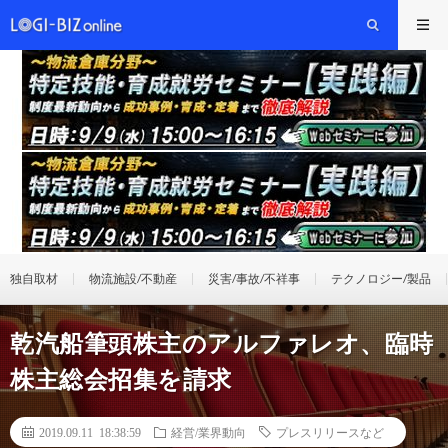
独自取材
物流施設/不動産
災害/事故/不祥事
テクノロジー/製品
乾汽船筆頭株主のアルファレオ、臨時
株主総会招集を請求
2019.09.11 18:38:59
経営/業界動向
プレスリリースなど