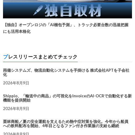
【独自】オープンロジの「AI梱包予測」、トラック必要台数の迅速把握
にも活用本格化
プレスリリースまとめてチェック
両備システムズ、物流自動化システムを手掛ける 株式会社APTを子会社
化
2026年8月9日
Shippio、「輸送中の商品」の可視化をInvoiceのAI-OCRで自動化する新
機能を提供開始
2026年8月9日
栗林商船／夏の安全運航を支えるため熱中症対策を強化。今年から船員
への飲料配布を開始、4年目となるファン付き作業服の支給も継続
2026年8月9日