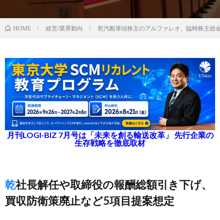
経営/業界動向
乾汽船筆頭株主のアルファレオ、臨時株主総
HOME
月刊LOGI-BIZ 7月号は「未来を創る輸送改革」 先行企業の
生存戦略を徹底取材
乾社長解任や取締役の報酬総額引き下げ、
買収防衛策廃止など5項目提案想定