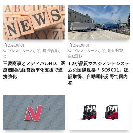
2026.08.08
2026.08.08
プレスリリースなど
,
提携/合弁な
プレスリリースなど
,
動向/展望
,
ど
自動運転
三菱商事とメディパルHD、医
T2が品質マネジメントシステ
療機関の経営効率化支援で連
ムの国際規格「ISO9001」認
携強化
証取得、自動運転分野で国内
初