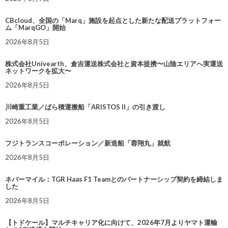
CBcloud、全国の「Marq」施設を起点とした新たな配送プラットフォー
ム「MarqGO」開始
2026年8月5日
株式会社Univearth、倉吉運送株式会社と資本提携〜山陰エリアへ実運送
ネットワークを拡大〜
2026年8月5日
川崎重工業／ばら積運搬船「ARISTOS II」の引き渡し
2026年8月5日
フジトランスコーポレーション／新造船「蓉翔丸」就航
2026年8月5日
ネバーマイル：TGR Haas F1 Teamとのパートナーシップ契約を締結しま
した
2026年8月5日
【トドケール】マルチキャリア化に向けて、2026年7月よりヤマト運輸