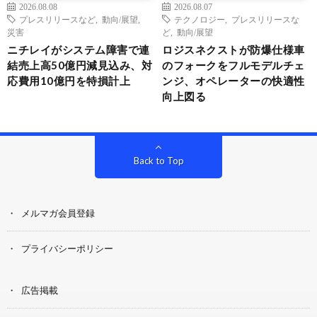
2026.08.08
2026.08.07
プレスリリースなど
,
動向/展望
,
テクノロジー
,
プレスリリースな
災害
ど
,
動向/展望
ニチレイがシステム障害で連
ロジスネクストが防爆仕様車
結売上高50億円減見込み、対
のフォークをフルモデルチェ
応費用10億円を特損計上
ンジ、オペレーターの快適性
向上図る
Back to Top
メルマガ会員登録
プライバシーポリシー
広告掲載