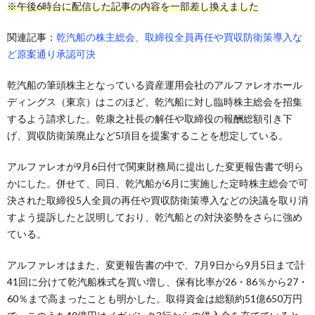
※午後6時台に配信した記事の内容を一部差し換えました
関連記事：
乾汽船の株主総会、取締役全員再任や買収防衛策導入な
ど原案通り承認可決
乾汽船の筆頭株主となっている資産運用会社のアルファレオホール
ディングス（東京）はこのほど、乾汽船に対し臨時株主総会を招集
するよう請求した。乾康之社長の解任や取締役の報酬総額引き下
げ、買収防衛策廃止など5項目を提案することを想定している。
アルファレオが9月6日付で関東財務局に提出した変更報告書で明ら
かにした。併せて、同日、乾汽船が6月に実施した定時株主総会で可
決された取締役5人全員の再任や買収防衛策導入などの決議を取り消
すよう提訴したと説明しており、乾汽船との対決姿勢をさらに強め
ている。
アルファレオはまた、変更報告書の中で、7月9日から9月5日まで計
41回に分けて乾汽船株式を買い増し、保有比率が26・86％から27・
60％まで高まったことも明かした。取得資金は総額約51億650万円