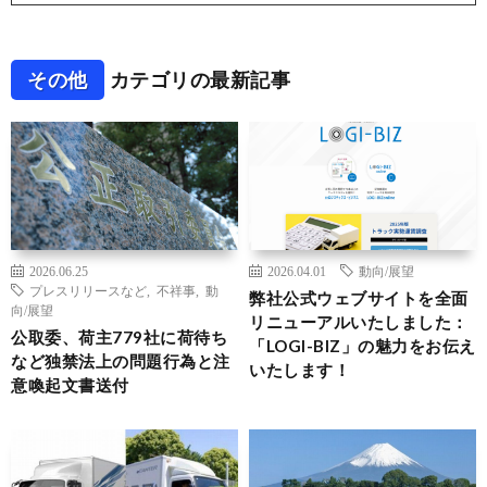
その他
カテゴリの最新記事
2026.06.25
2026.04.01
動向/展望
プレスリリースなど
,
不祥事
,
動
弊社公式ウェブサイトを全面
向/展望
リニューアルいたしました：
公取委、荷主779社に荷待ち
「LOGI-BIZ」の魅力をお伝え
など独禁法上の問題行為と注
いたします！
意喚起文書送付