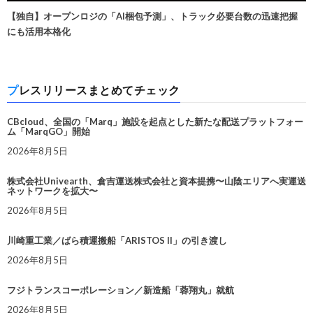
【独自】オープンロジの「AI梱包予測」、トラック必要台数の迅速把握
にも活用本格化
プレスリリースまとめてチェック
CBcloud、全国の「Marq」施設を起点とした新たな配送プラットフォー
ム「MarqGO」開始
2026年8月5日
株式会社Univearth、倉吉運送株式会社と資本提携〜山陰エリアへ実運送
ネットワークを拡大〜
2026年8月5日
川崎重工業／ばら積運搬船「ARISTOS II」の引き渡し
2026年8月5日
フジトランスコーポレーション／新造船「蓉翔丸」就航
2026年8月5日