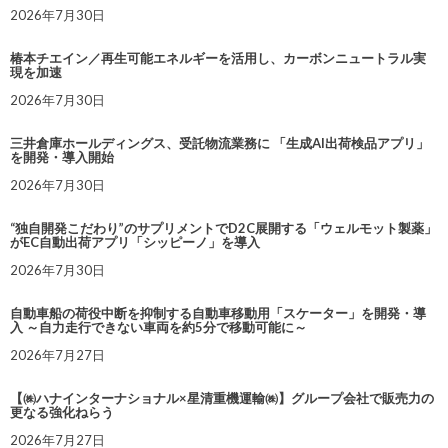
2026年7月30日
椿本チエイン／再生可能エネルギーを活用し、カーボンニュートラル実
現を加速
2026年7月30日
三井倉庫ホールディングス、受託物流業務に 「生成AI出荷検品アプリ」
を開発・導入開始
2026年7月30日
“独自開発こだわり”のサプリメントでD2C展開する「ウェルモット製薬」
がEC自動出荷アプリ「シッピーノ」を導入
2026年7月30日
自動車船の荷役中断を抑制する自動車移動用「スケーター」を開発・導
入 ～自力走行できない車両を約5分で移動可能に～
2026年7月27日
【㈱ハナインターナショナル×星清重機運輸㈱】グループ会社で販売力の
更なる強化ねらう
2026年7月27日