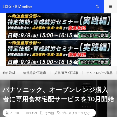
独自取材
物流施設/不動産
災害/事故/不祥事
テクノロジー/製品
パナソニック、オーブンレンジ購入
者に専用食材宅配サービスを10月開始
2019.09.19 10:13:29
その他
プレスリリースなど