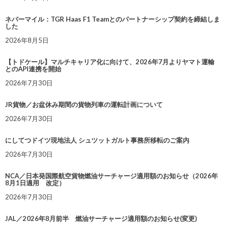
ネバーマイル：TGR Haas F1 Teamとのパートナーシップ契約を締結しま
した
2026年8月5日
【トドケール】マルチキャリア化に向けて、2026年7月よりヤマト運輸
とのAPI連携を開始
2026年7月30日
JR貨物／お盆休み期間の貨物列車の運転計画について
2026年7月30日
にしてつドイツ現地法人 シュツットガルト事務所移転のご案内
2026年7月30日
NCA／日本発国際航空貨物燃油サーチャージ適用額のお知らせ（2026年
8月1日適用 改定）
2026年7月30日
JAL／2026年8月前半 燃油サーチャージ適用額のお知らせ(変更)