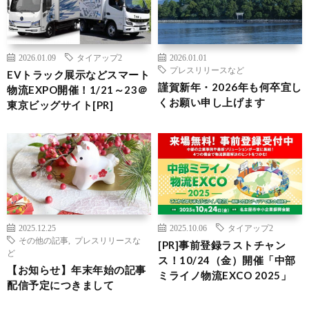
2026.01.09
タイアップ2
2026.01.01
プレスリリースなど
EVトラック展示などスマート
謹賀新年・2026年も何卒宜し
物流EXPO開催！1/21～23＠
くお願い申し上げます
東京ビッグサイト[PR]
2025.12.25
2025.10.06
タイアップ2
その他の記事
,
プレスリリースな
[PR]事前登録ラストチャン
ど
ス！10/24（金）開催「中部
【お知らせ】年末年始の記事
ミライノ物流EXCO 2025」
配信予定につきまして