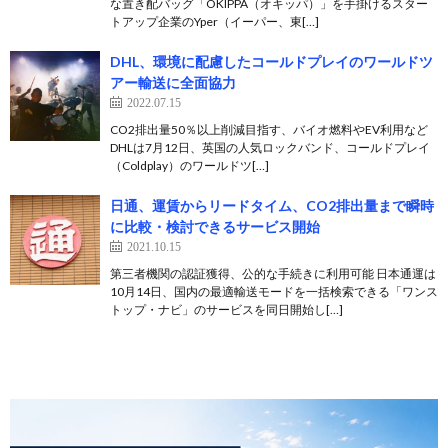
な置き配バッグ「OKIPPA（オキッパ）」を手掛けるスター
トアップ企業のYper（イーパー、東[…]
DHL、環境に配慮したコールドプレイのワールドツ
アー輸送に全面協力
2022.07.15
CO2排出量50％以上削減目指す、バイオ燃料やEV利用など
DHLは7月12日、英国の人気ロックバンド、コールドプレイ
（Coldplay）のワールドツ[…]
日通、運賃からリードタイム、CO2排出量まで瞬時
に比較・検討できるサービス開始
2021.10.15
第三者機関の認証獲得、公的な手続きに利用可能 日本通運は
10月14日、国内の最適輸送モードを一括検索できる「ワンス
トップ・ナビ」のサービスを同日開始し[…]