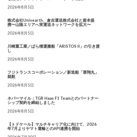
2026年8月5日
株式会社Univearth、倉吉運送株式会社と資本提
携〜山陰エリアへ実運送ネットワークを拡大〜
2026年8月5日
川崎重工業／ばら積運搬船「ARISTOS II」の引き渡
し
2026年8月5日
フジトランスコーポレーション／新造船「蓉翔丸」
就航
2026年8月5日
ネバーマイル：TGR Haas F1 Teamとのパートナー
シップ契約を締結しました
2026年8月5日
【トドケール】マルチキャリア化に向けて、2026
年7月よりヤマト運輸とのAPI連携を開始
2026年7月30日