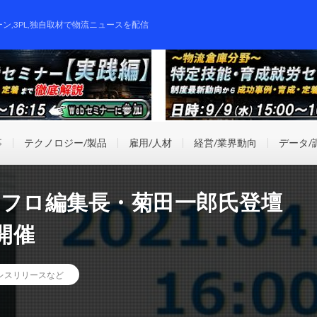
ーン,3PL,独自取材で物流ニュースを配信
事
テクノロジー/製品
雇用/人材
経営/業界動向
データ/
マテフロ編集長・菊田一郎氏登壇
開催
レスリリースなど