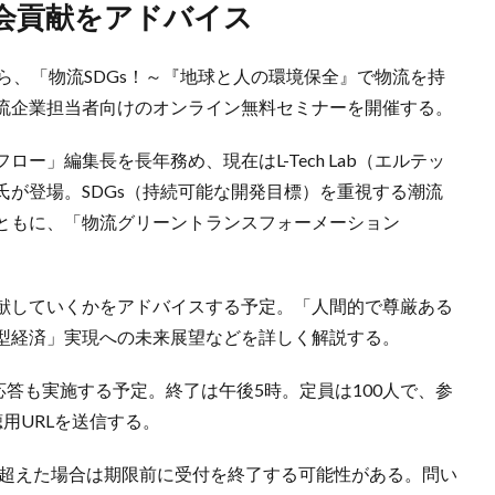
社会貢献をアドバイス
から、「物流SDGs！～『地球と人の環境保全』で物流を持
流企業担当者向けのオンライン無料セミナーを開催する。
ー」編集長を長年務め、現在はL-Tech Lab（エルテッ
が登場。SDGs（持続可能な開発目標）を重視する潮流
ともに、「物流グリーントランスフォーメーション
献していくかをアドバイスする予定。「人間的で尊厳ある
型経済」実現への未来展望などを詳しく解説する。
応答も実施する予定。終了は午後5時。定員は100人で、参
用URLを送信する。
を超えた場合は期限前に受付を終了する可能性がある。問い