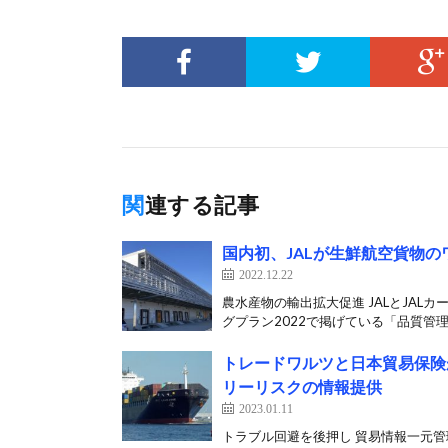
関連する記事
国内初、JALが生鮮航空貨物
2022.12.22
農水産物の輸出拡大促進 JALとJALカ
グプラン2022で掲げている「品質管理[
トレードワルツと日本貿易保険
リーリスクの情報提供
2023.01.11
トラブル回避を後押し 貿易情報一元管理