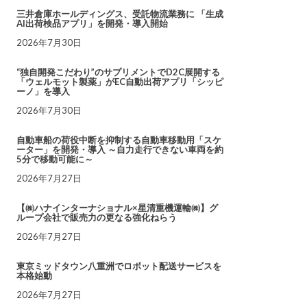
三井倉庫ホールディングス、受託物流業務に 「生成
AI出荷検品アプリ」を開発・導入開始
2026年7月30日
“独自開発こだわり”のサプリメントでD2C展開する
「ウェルモット製薬」がEC自動出荷アプリ「シッピ
ーノ」を導入
2026年7月30日
自動車船の荷役中断を抑制する自動車移動用「スケ
ーター」を開発・導入 ～自力走行できない車両を約
5分で移動可能に～
2026年7月27日
【㈱ハナインターナショナル×星清重機運輸㈱】グ
ループ会社で販売力の更なる強化ねらう
2026年7月27日
東京ミッドタウン八重洲でロボット配送サービスを
本格始動
2026年7月27日