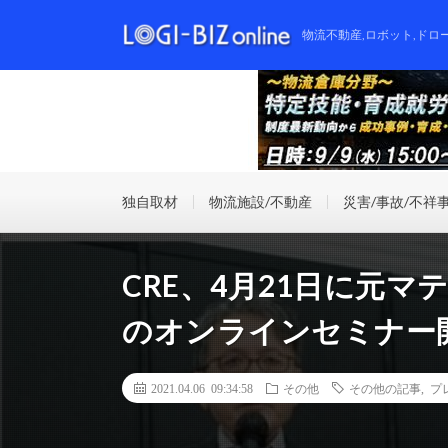
物流不動産,ロボット,ドロ
独自取材
物流施設/不動産
災害/事故/不祥
CRE、4月21日に元
のオンラインセミナー
2021.04.06 09:34:58
その他
その他の記事
,
プ