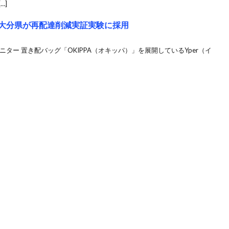
…]
A、大分県が再配達削減実証実験に採用
ニター 置き配バッグ「OKIPPA（オキッパ）」を展開しているYper（イ