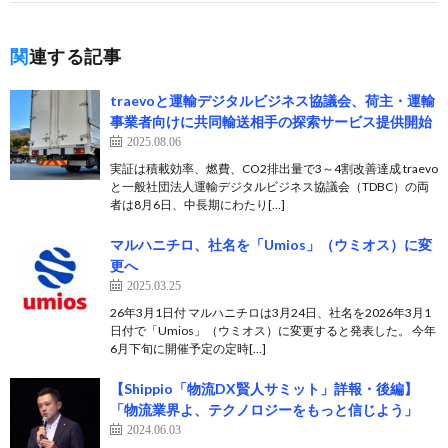
関連する記事
traevoと運輸デジタルビジネス協議会、荷主・運輸
事業者向けに共同輸送相手の探索サービス提供開始
2025.08.06
実証は積載効率、燃費、CO2排出量で3～4割改善達成 traevo
と一般社団法人運輸デジタルビジネス協議会（TDBC）の両
者は8月6日、中長期にわたり[…]
マルハニチロ、社名を「Umios」（ウミオス）に変
更へ
2025.03.25
26年3月1日付 マルハニチロは3月24日、社名を2026年3月1
日付で「Umios」（ウミオス）に変更すると発表した。 今年
6月下旬に開催予定の定時[…]
【Shippio「物流DX賢人サミット」詳報・後編】
「物流業界よ、テクノロジーをもっと信じよう」
2024.06.03