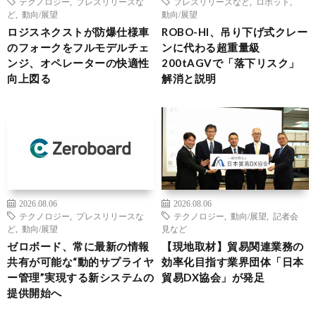
テクノロジー
,
プレスリリースな
プレスリリースなど
,
ロボット
,
ど
,
動向/展望
動向/展望
ロジスネクストが防爆仕様車
ROBO-HI、吊り下げ式クレー
のフォークをフルモデルチェ
ンに代わる超重量級
ンジ、オペレーターの快適性
200tAGVで「落下リスク」
向上図る
解消と説明
2026.08.06
2026.08.06
テクノロジー
,
プレスリリースな
テクノロジー
,
動向/展望
,
記者会
ど
,
動向/展望
見など
ゼロボード、常に最新の情報
【現地取材】貿易関連業務の
共有が可能な“動的サプライヤ
効率化目指す業界団体「日本
ー管理”実現する新システムの
貿易DX協会」が発足
提供開始へ