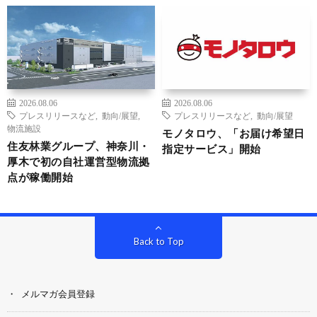
2026.08.06
2026.08.06
プレスリリースなど
,
動向/展望
,
プレスリリースなど
,
動向/展望
物流施設
モノタロウ、「お届け希望日
住友林業グループ、神奈川・
指定サービス」開始
厚木で初の自社運営型物流拠
点が稼働開始
Back to Top
メルマガ会員登録