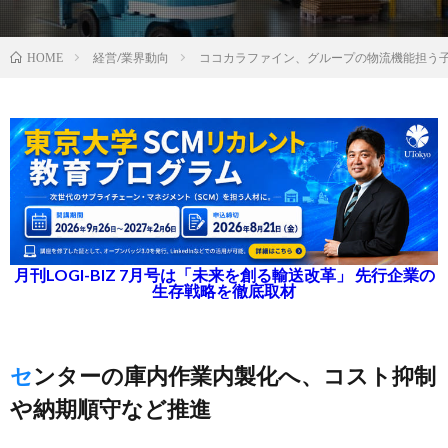
経営/業界動向
ココカラファイン、グループの物流機能担う
HOME
月刊LOGI-BIZ 7月号は「未来を創る輸送改革」 先行企業の
生存戦略を徹底取材
センターの庫内作業内製化へ、コスト抑制
や納期順守など推進