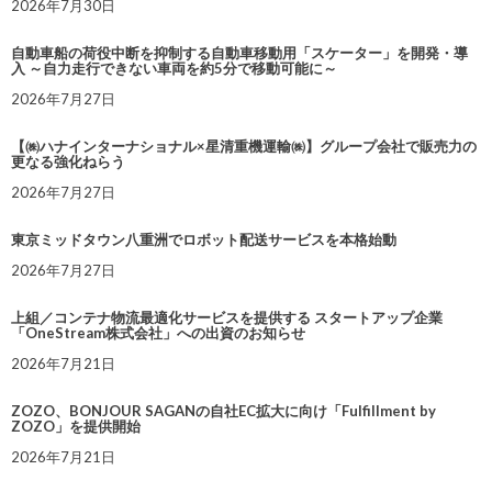
2026年7月30日
自動車船の荷役中断を抑制する自動車移動用「スケーター」を開発・導
入 ～自力走行できない車両を約5分で移動可能に～
2026年7月27日
【㈱ハナインターナショナル×星清重機運輸㈱】グループ会社で販売力の
更なる強化ねらう
2026年7月27日
東京ミッドタウン八重洲でロボット配送サービスを本格始動
2026年7月27日
上組／コンテナ物流最適化サービスを提供する スタートアップ企業
「OneStream株式会社」への出資のお知らせ
2026年7月21日
ZOZO、BONJOUR SAGANの自社EC拡大に向け「Fulfillment by
ZOZO」を提供開始
2026年7月21日