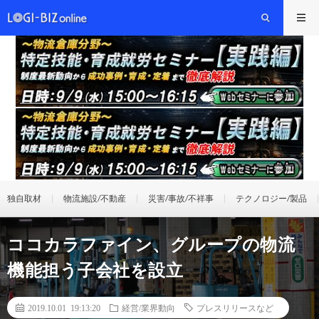
独自取材
物流施設/不動産
災害/事故/不祥事
テクノロジー/製品
ココカラファイン、グループの物流
機能担う子会社を設立
2019.10.01 19:13:20
経営/業界動向
プレスリリースなど