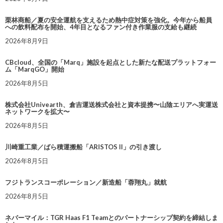
栗林商船／夏の安全運航を支えるため熱中症対策を強化。今年から船員
への飲料配布を開始、4年目となるファン付き作業服の支給も継続
2026年8月9日
CBcloud、全国の「Marq」施設を起点とした新たな配送プラットフォー
ム「MarqGO」開始
2026年8月5日
株式会社Univearth、倉吉運送株式会社と資本提携〜山陰エリアへ実運送
ネットワークを拡大〜
2026年8月5日
川崎重工業／ばら積運搬船「ARISTOS II」の引き渡し
2026年8月5日
フジトランスコーポレーション／新造船「蓉翔丸」就航
2026年8月5日
ネバーマイル：TGR Haas F1 Teamとのパートナーシップ契約を締結しま