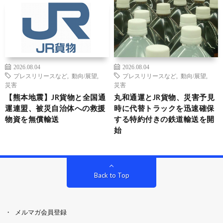
2026.08.04
2026.08.04
プレスリリースなど
,
動向/展望
,
プレスリリースなど
,
動向/展望
,
災害
災害
【熊本地震】JR貨物と全国通
丸和通運とJR貨物、災害予見
運連盟、被災自治体への救援
時に代替トラックを迅速確保
物資を無償輸送
する特約付きの鉄道輸送を開
始
Back to Top
メルマガ会員登録