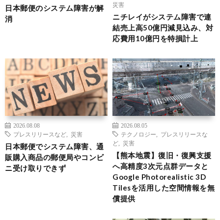
災害
日本郵便のシステム障害が解
ニチレイがシステム障害で連
消
結売上高50億円減見込み、対
応費用10億円を特損計上
2026.08.08
2026.08.05
プレスリリースなど
,
災害
テクノロジー
,
プレスリリースな
ど
,
災害
日本郵便でシステム障害、通
【熊本地震】復旧・復興支援
販購入商品の郵便局やコンビ
へ高精度3次元点群データと
ニ受け取りできず
Google Photorealistic 3D
Tilesを活用した空間情報を無
償提供