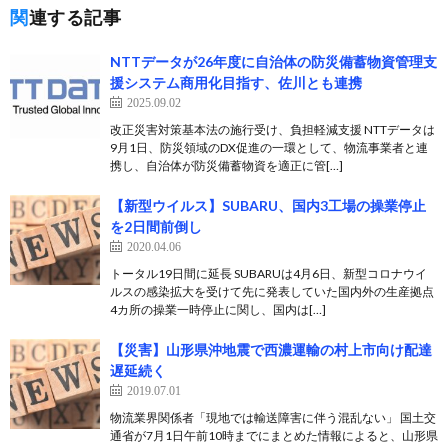
関連する記事
NTTデータが26年度に自治体の防災備蓄物資管理支
援システム商用化目指す、佐川とも連携
2025.09.02
改正災害対策基本法の施行受け、負担軽減支援 NTTデータは
9月1日、防災領域のDX促進の一環として、物流事業者と連
携し、自治体が防災備蓄物資を適正に管[…]
【新型ウイルス】SUBARU、国内3工場の操業停止
を2日間前倒し
2020.04.06
トータル19日間に延長 SUBARUは4月6日、新型コロナウイ
ルスの感染拡大を受けて先に発表していた国内外の生産拠点
4カ所の操業一時停止に関し、国内は[…]
【災害】山形県沖地震で西濃運輸の村上市向け配達
遅延続く
2019.07.01
物流業界関係者「現地では輸送障害に伴う混乱ない」 国土交
通省が7月1日午前10時までにまとめた情報によると、山形県