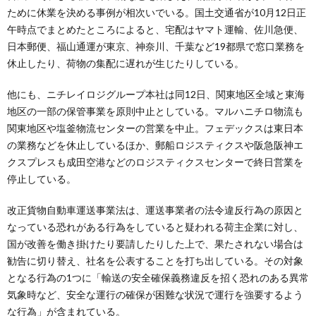
ために休業を決める事例が相次いでいる。国土交通省が10月12日正
午時点でまとめたところによると、宅配はヤマト運輸、佐川急便、
日本郵便、福山通運が東京、神奈川、千葉など19都県で窓口業務を
休止したり、荷物の集配に遅れが生じたりしている。
他にも、ニチレイロジグループ本社は同12日、関東地区全域と東海
地区の一部の保管事業を原則中止としている。マルハニチロ物流も
関東地区や塩釜物流センターの営業を中止。フェデックスは東日本
の業務などを休止しているほか、郵船ロジスティクスや阪急阪神エ
クスプレスも成田空港などのロジスティクスセンターで終日営業を
停止している。
改正貨物自動車運送事業法は、運送事業者の法令違反行為の原因と
なっている恐れがある行為をしていると疑われる荷主企業に対し、
国が改善を働き掛けたり要請したりした上で、果たされない場合は
勧告に切り替え、社名を公表することを打ち出している。その対象
となる行為の1つに「輸送の安全確保義務違反を招く恐れのある異常
気象時など、安全な運行の確保が困難な状況で運行を強要するよう
な行為」が含まれている。