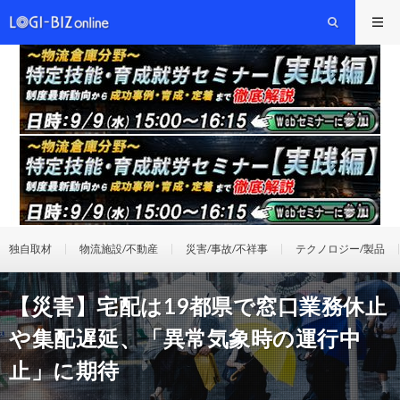
独自取材
物流施設/不動産
災害/事故/不祥事
テクノロジー/製品
【災害】宅配は19都県で窓口業務休止
や集配遅延、「異常気象時の運行中
止」に期待