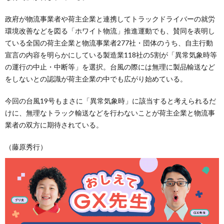
政府が物流事業者や荷主企業と連携してトラックドライバーの就労
環境改善などを図る「ホワイト物流」推進運動でも、賛同を表明し
ている全国の荷主企業と物流事業者277社・団体のうち、自主行動
宣言の内容を明らかにしている製造業118社の5割が「異常気象時等
の運行の中止・中断等」を選択。台風の際には無理に製品輸送など
をしないとの認識が荷主企業の中でも広がり始めている。
今回の台風19号もまさに「異常気象時」に該当すると考えられるだ
けに、無理なトラック輸送などを行わないことが荷主企業と物流事
業者の双方に期待されている。
（藤原秀行）