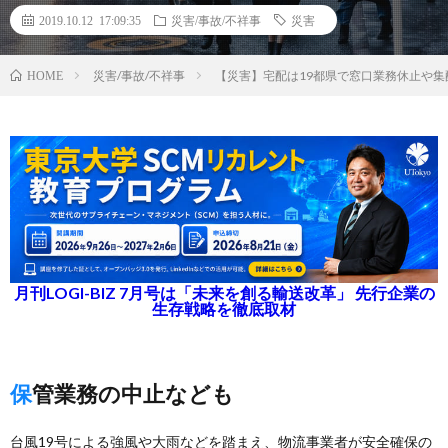
2019.10.12 17:09:35
災害/事故/不祥事
災害
災害/事故/不祥事
【災害】宅配は19都県で窓口業務休止や
HOME
月刊LOGI-BIZ 7月号は「未来を創る輸送改革」 先行企業の
生存戦略を徹底取材
保管業務の中止なども
台風19号による強風や大雨などを踏まえ、物流事業者が安全確保の