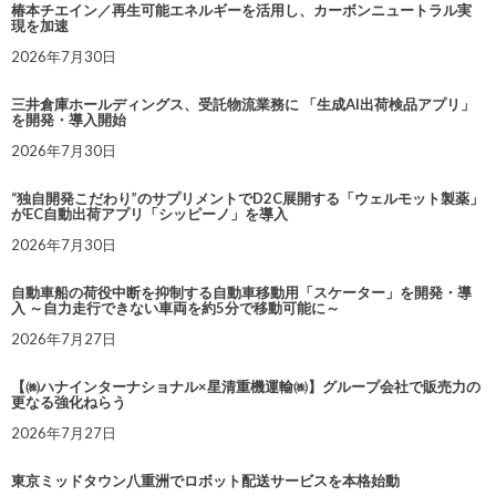
椿本チエイン／再生可能エネルギーを活用し、カーボンニュートラル実
現を加速
2026年7月30日
三井倉庫ホールディングス、受託物流業務に 「生成AI出荷検品アプリ」
を開発・導入開始
2026年7月30日
“独自開発こだわり”のサプリメントでD2C展開する「ウェルモット製薬」
がEC自動出荷アプリ「シッピーノ」を導入
2026年7月30日
自動車船の荷役中断を抑制する自動車移動用「スケーター」を開発・導
入 ～自力走行できない車両を約5分で移動可能に～
2026年7月27日
【㈱ハナインターナショナル×星清重機運輸㈱】グループ会社で販売力の
更なる強化ねらう
2026年7月27日
東京ミッドタウン八重洲でロボット配送サービスを本格始動