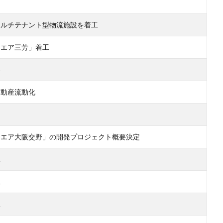
マルチテナント型物流施設を着工
クエア三芳」着工
得
不動産流動化
クエア大阪交野」の開発プロジェクト概要決定
工
工
立