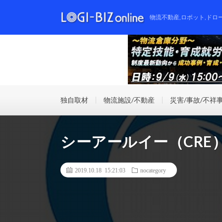
物流不動産,ロボット,ドロ
独自取材
物流施設/不動産
災害/事故/不祥
シーアールイー（CRE） 
2019.10.18 15:21:03
nocategory