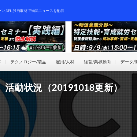
ーン,3PL,独自取材で物流ニュースを配信
事
テクノロジー/製品
雇用/人材
経営/業界動向
データ/
活動状況（20191018更新）