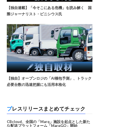
【独自連載】「今そこにある危機」を読み解く 国
際ジャーナリスト・ビニシウス氏
【独自】オープンロジの「AI梱包予測」、トラック
必要台数の迅速把握にも活用本格化
プレスリリースまとめてチェック
CBcloud、全国の「Marq」施設を起点とした新た
な配送プラットフォーム「MarqGO」開始