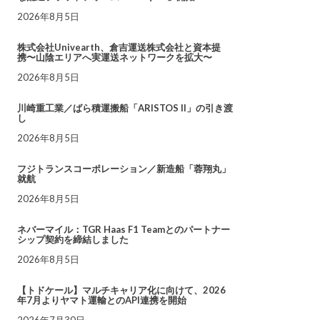
2026年8月5日
株式会社Univearth、倉吉運送株式会社と資本提
携〜山陰エリアへ実運送ネットワークを拡大〜
2026年8月5日
川崎重工業／ばら積運搬船「ARISTOS II」の引き渡
し
2026年8月5日
フジトランスコーポレーション／新造船「蓉翔丸」
就航
2026年8月5日
ネバーマイル：TGR Haas F1 Teamとのパートナー
シップ契約を締結しました
2026年8月5日
【トドケール】マルチキャリア化に向けて、2026
年7月よりヤマト運輸とのAPI連携を開始
2026年7月30日