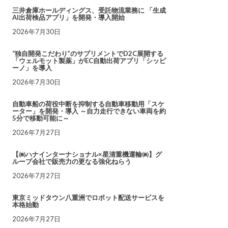
三井倉庫ホールディングス、受託物流業務に 「生成
AI出荷検品アプリ」を開発・導入開始
2026年7月30日
“独自開発こだわり”のサプリメントでD2C展開する
「ウェルモット製薬」がEC自動出荷アプリ「シッピ
ーノ」を導入
2026年7月30日
自動車船の荷役中断を抑制する自動車移動用「スケ
ーター」を開発・導入 ～自力走行できない車両を約
5分で移動可能に～
2026年7月27日
【㈱ハナインターナショナル×星清重機運輸㈱】グ
ループ会社で販売力の更なる強化ねらう
2026年7月27日
東京ミッドタウン八重洲でロボット配送サービスを
本格始動
2026年7月27日