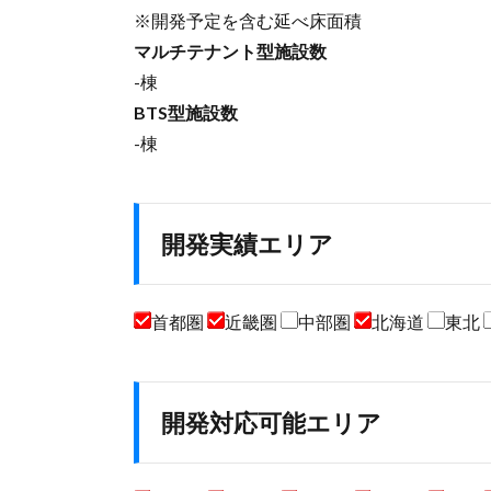
※開発予定を含む延べ床面積
マルチテナント型施設数
-棟
BTS型施設数
-棟
開発実績エリア
首都圏
近畿圏
中部圏
北海道
東北
開発対応可能エリア