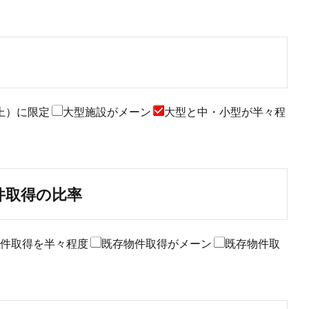
以上）に限定
大型施設がメーン
大型と中・小型が半々程
件取得の比率
物件取得を半々程度
既存物件取得がメーン
既存物件取