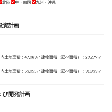
北陸
中・四国
九州・沖縄
投資計画
内土地面積：47,083㎡ 建物面積（延べ面積）：29,279㎡
内土地面積：53,055㎡ 建物面積（延べ面積）：31,833㎡
よび開発計画