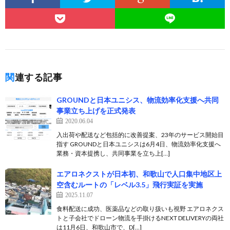
関連する記事
GROUNDと日本ユニシス、物流効率化支援へ共同
事業立ち上げを正式発表
2020.06.04
入出荷や配送など包括的に改善提案、23年のサービス開始目
指す GROUNDと日本ユニシスは6月4日、物流効率化支援へ
業務・資本提携し、共同事業を立ち上[…]
エアロネクストが日本初、和歌山で人口集中地区上
空含むルートの「レベル3.5」飛行実証を実施
2025.11.07
食料配送に成功、医薬品などの取り扱いも視野 エアロネクス
トと子会社でドローン物流を手掛けるNEXT DELIVERYの両社
は11月6日、和歌山市で、D[…]