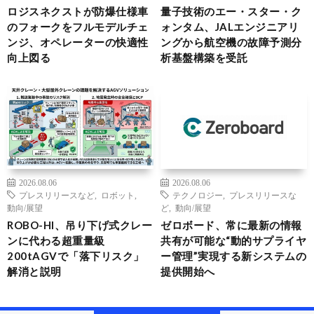
ロジスネクストが防爆仕様車
量子技術のエー・スター・ク
のフォークをフルモデルチェ
ォンタム、JALエンジニアリ
ンジ、オペレーターの快適性
ングから航空機の故障予測分
向上図る
析基盤構築を受託
2026.08.06
2026.08.06
プレスリリースなど
,
ロボット
,
テクノロジー
,
プレスリリースな
動向/展望
ど
,
動向/展望
ROBO-HI、吊り下げ式クレー
ゼロボード、常に最新の情報
ンに代わる超重量級
共有が可能な“動的サプライヤ
200tAGVで「落下リスク」
ー管理”実現する新システムの
解消と説明
提供開始へ