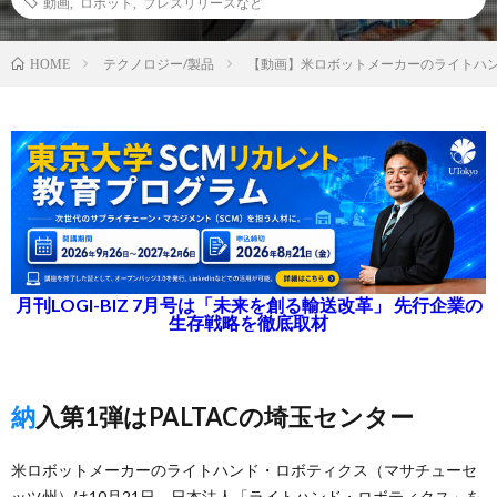
動画
,
ロボット
,
プレスリリースなど
テクノロジー/製品
【動画】米ロボットメーカーのライトハ
HOME
月刊LOGI-BIZ 7月号は「未来を創る輸送改革」 先行企業の
生存戦略を徹底取材
納入第1弾はPALTACの埼玉センター
米ロボットメーカーのライトハンド・ロボティクス（マサチューセ
ッツ州）は10月21日、日本法人「ライトハンド・ロボティクス」を