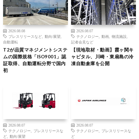
2026.08.08
2026.08.07
プレスリリースなど
,
動向/展望
,
テクノロジー
,
動画
,
物流施設
,
自動運転
記者会見など
T2が品質マネジメントシステ
【現地取材・動画】霞ヶ関キ
ムの国際規格「ISO9001」認
ャピタル、川崎・東扇島の冷
証取得、自動運転分野で国内
凍自動倉庫を公開
初
2026.08.07
2026.08.07
テクノロジー
,
プレスリリースな
テクノロジー
,
プレスリリースな
ど
,
動向/展望
ど