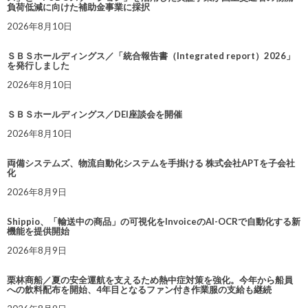
負荷低減に向けた補助金事業に採択
2026年8月10日
ＳＢＳホールディングス／「統合報告書（Integrated report）2026」
を発行しました
2026年8月10日
ＳＢＳホールディングス／DEI座談会を開催
2026年8月10日
両備システムズ、物流自動化システムを手掛ける 株式会社APTを子会社
化
2026年8月9日
Shippio、「輸送中の商品」の可視化をInvoiceのAI-OCRで自動化する新
機能を提供開始
2026年8月9日
栗林商船／夏の安全運航を支えるため熱中症対策を強化。今年から船員
への飲料配布を開始、4年目となるファン付き作業服の支給も継続