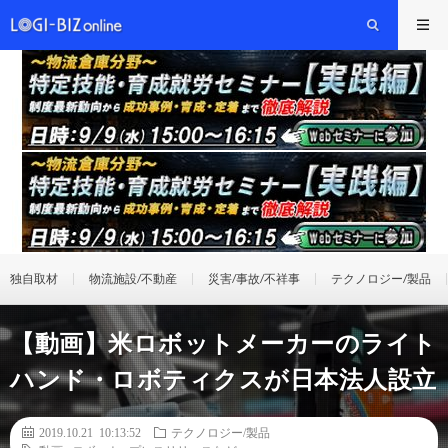
独自取材
物流施設/不動産
災害/事故/不祥事
テクノロジー/製品
【動画】米ロボットメーカーのライト
ハンド・ロボティクスが日本法人設立
2019.10.21 10:13:52
テクノロジー/製品