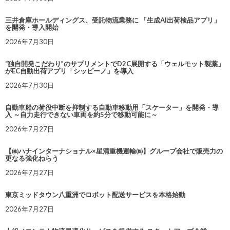
三井倉庫ホールディングス、受託物流業務に 「生成AI出荷検品アプリ」
を開発・導入開始
2026年7月30日
“独自開発こだわり”のサプリメントでD2C展開する「ウェルモット製薬」
がEC自動出荷アプリ「シッピーノ」を導入
2026年7月30日
自動車船の荷役中断を抑制する自動車移動用「スケーター」を開発・導
入 ～自力走行できない車両を約5分で移動可能に～
2026年7月27日
【㈱ハナインターナショナル×星清重機運輸㈱】グループ会社で販売力の
更なる強化ねらう
2026年7月27日
東京ミッドタウン八重洲でロボット配送サービスを本格始動
2026年7月27日