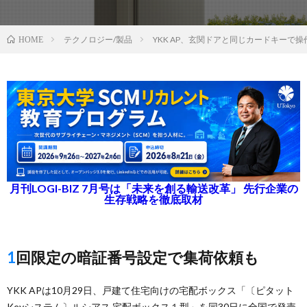
テクノロジー/製品
YKK AP、玄関ドアと同じカードキーで
HOME
月刊LOGI-BIZ 7月号は「未来を創る輸送改革」 先行企業の
生存戦略を徹底取材
1回限定の暗証番号設定で集荷依頼も
YKK APは10月29日、戸建て住宅向けの宅配ボックス「〔ピタット
Keyシステム〕ルシアス 宅配ボックス１型」を同30日に全国で発売