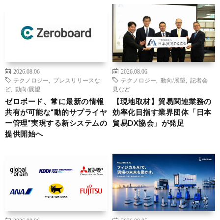
2026.08.06
2026.08.06
テクノロジー
,
プレスリリースな
テクノロジー
,
動向/展望
,
記者会
ど
,
動向/展望
見など
ゼロボード、常に最新の情報
【現地取材】貿易関連業務の
共有が可能な“動的サプライヤ
効率化目指す業界団体「日本
ー管理”実現する新システムの
貿易DX協会」が発足
提供開始へ