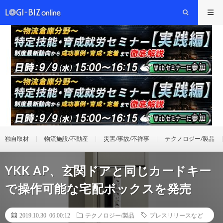
独自取材
物流施設/不動産
災害/事故/不祥事
テクノロジー/製品
YKK AP、玄関ドアと同じカードキー
で操作可能な宅配ボックスを発売
2019.10.30 06:00:12
テクノロジー/製品
プレスリリースなど