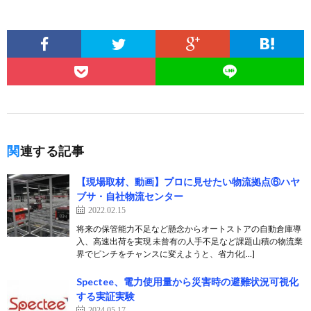
関連する記事
【現場取材、動画】プロに見せたい物流拠点⑥ハヤ
ブサ・自社物流センター
2022.02.15
将来の保管能力不足など懸念からオートストアの自動倉庫導
入、高速出荷を実現 未曾有の人手不足など課題山積の物流業
界でピンチをチャンスに変えようと、省力化[…]
Spectee、電力使用量から災害時の避難状況可視化
する実証実験
2024.05.17