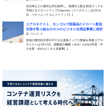
自治体などの適切な対応後押し、精度向上図る 防災テックを
手掛けるスタートアップのSpectee（スペクティ）は5月16
日、パナソニック エレクトリック[…]
エアロネクスト、モンゴルで医薬品のドローン配送
目指す取り組みがJICAのビジネス化実証事業に採択
2024.01.18
現地の慢性的渋滞や不十分な道路インフラ整備を考慮 エアロ
ネクストは1月17日、国際協力機構（JICA）の2023年度「中
小企業・SDGsビジネス支援事[…]