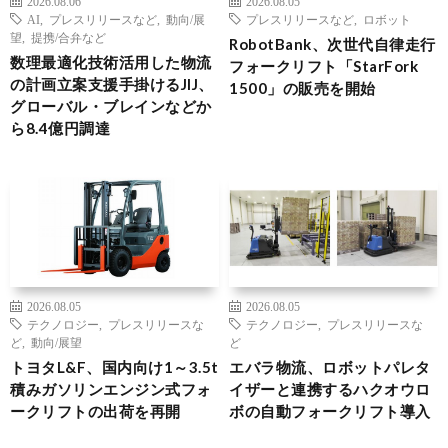
2026.08.06
2026.08.05
AI
,
プレスリリースなど
,
動向/展
プレスリリースなど
,
ロボット
望
,
提携/合弁など
RobotBank、次世代自律走行
数理最適化技術活用した物流
フォークリフト「StarFork
の計画立案支援手掛けるJIJ、
1500」の販売を開始
グローバル・ブレインなどか
ら8.4億円調達
2026.08.05
2026.08.05
テクノロジー
,
プレスリリースな
テクノロジー
,
プレスリリースな
ど
,
動向/展望
ど
トヨタL&F、国内向け1～3.5t
エバラ物流、ロボットパレタ
積みガソリンエンジン式フォ
イザーと連携するハクオウロ
ークリフトの出荷を再開
ボの自動フォークリフト導入