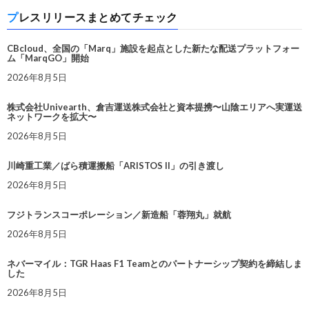
プレスリリースまとめてチェック
CBcloud、全国の「Marq」施設を起点とした新たな配送プラットフォー
ム「MarqGO」開始
2026年8月5日
株式会社Univearth、倉吉運送株式会社と資本提携〜山陰エリアへ実運送
ネットワークを拡大〜
2026年8月5日
川崎重工業／ばら積運搬船「ARISTOS II」の引き渡し
2026年8月5日
フジトランスコーポレーション／新造船「蓉翔丸」就航
2026年8月5日
ネバーマイル：TGR Haas F1 Teamとのパートナーシップ契約を締結しま
した
2026年8月5日