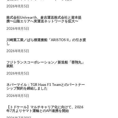
2026年8月5日
株式会社Univearth、倉吉運送株式会社と資本提
携〜山陰エリアへ実運送ネットワークを拡大〜
2026年8月5日
川崎重工業／ばら積運搬船「ARISTOS II」の引き渡
し
2026年8月5日
フジトランスコーポレーション／新造船「蓉翔丸」
就航
2026年8月5日
ネバーマイル：TGR Haas F1 Teamとのパートナー
シップ契約を締結しました
2026年8月5日
【トドケール】マルチキャリア化に向けて、2026
年7月よりヤマト運輸とのAPI連携を開始
2026年7月30日