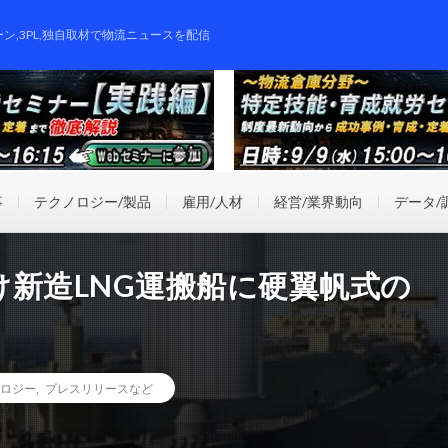
ーン,3PL,独自取材で物流ニュースを配信
事
テクノロジー/製品
雇用/人材
経営/業界動向
データ/
新造LNG運搬船に硬翼帆式の
ロジー
,
プレスリリースなど