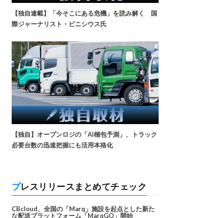
【独自連載】「今そこにある危機」を読み解く 国
際ジャーナリスト・ビニシウス氏
【独自】オープンロジの「AI梱包予測」、トラック
必要台数の迅速把握にも活用本格化
プレスリリースまとめてチェック
CBcloud、全国の「Marq」施設を起点とした新た
な配送プラットフォーム「MarqGO」開始