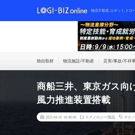
物流不動産,ロボット,ドロ
独自取材
物流施設/不動産
災害/事故/不祥
商船三井、東京ガス向け
風力推進装置搭載
2025.04.10 16:40:40
テクノロジー/製品
テクノ