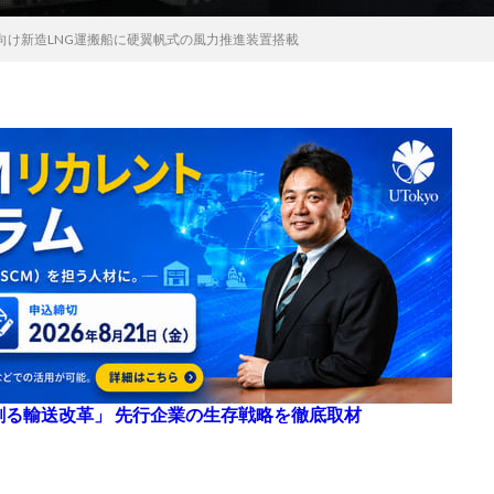
向け新造LNG運搬船に硬翼帆式の風力推進装置搭載
来を創る輸送改革」 先行企業の生存戦略を徹底取材