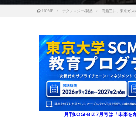
テクノロジー/製品
商船三井、東京ガス
HOME
月刊LOGI-BIZ 7月号は「未