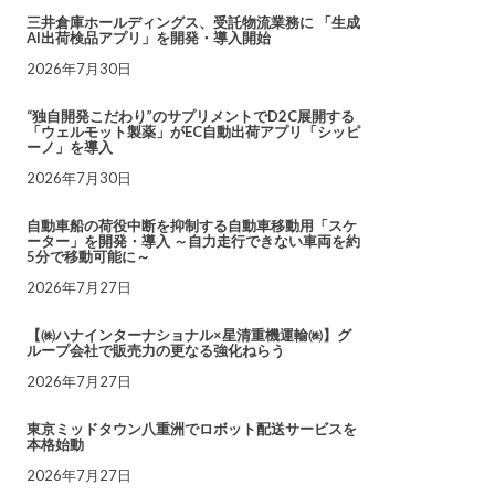
三井倉庫ホールディングス、受託物流業務に 「生成
AI出荷検品アプリ」を開発・導入開始
2026年7月30日
“独自開発こだわり”のサプリメントでD2C展開する
「ウェルモット製薬」がEC自動出荷アプリ「シッピ
ーノ」を導入
2026年7月30日
自動車船の荷役中断を抑制する自動車移動用「スケ
ーター」を開発・導入 ～自力走行できない車両を約
5分で移動可能に～
2026年7月27日
【㈱ハナインターナショナル×星清重機運輸㈱】グ
ループ会社で販売力の更なる強化ねらう
2026年7月27日
東京ミッドタウン八重洲でロボット配送サービスを
本格始動
2026年7月27日