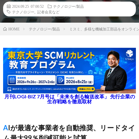
2024.09.25 07:00:52
テクノロジー/製品
テクノロジー
,
記者会見など
テクノロジー/製品
ミスミ、多様な機械加工部品をオンライン
HOME
月刊LOGI-BIZ 7月号は「未来を創る輸送改革」 先行企業の
生存戦略を徹底取材
AIが最適な事業者を自動推奨、リードタイ
ム最大99％削減可能と試算