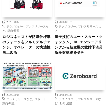
2026.08.07
2026.08.07
テクノロジー
,
プレスリリースな
テクノロジー
,
プレスリリースな
ど
,
動向/展望
ど
ロジスネクストが防爆仕様車
量子技術のエー・スター・ク
のフォークをフルモデルチェ
ォンタム、JALエンジニアリ
ンジ、オペレーターの快適性
ングから航空機の故障予測分
向上図る
析基盤構築を受託
2026.08.06
2026.08.06
プレスリリースなど
,
ロボット
,
テクノロジー
,
プレスリリースな
動向/展望
ど
,
動向/展望