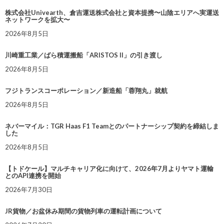
株式会社Univearth、倉吉運送株式会社と資本提携〜山陰エリアへ実運送
ネットワークを拡大〜
2026年8月5日
川崎重工業／ばら積運搬船「ARISTOS II」の引き渡し
2026年8月5日
フジトランスコーポレーション／新造船「蓉翔丸」就航
2026年8月5日
ネバーマイル：TGR Haas F1 Teamとのパートナーシップ契約を締結しま
した
2026年8月5日
【トドケール】マルチキャリア化に向けて、2026年7月よりヤマト運輸
とのAPI連携を開始
2026年7月30日
JR貨物／お盆休み期間の貨物列車の運転計画について