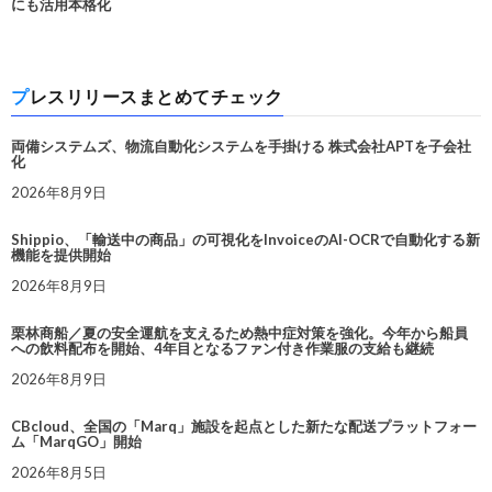
にも活用本格化
プレスリリースまとめてチェック
両備システムズ、物流自動化システムを手掛ける 株式会社APTを子会社
化
2026年8月9日
Shippio、「輸送中の商品」の可視化をInvoiceのAI-OCRで自動化する新
機能を提供開始
2026年8月9日
栗林商船／夏の安全運航を支えるため熱中症対策を強化。今年から船員
への飲料配布を開始、4年目となるファン付き作業服の支給も継続
2026年8月9日
CBcloud、全国の「Marq」施設を起点とした新たな配送プラットフォー
ム「MarqGO」開始
2026年8月5日