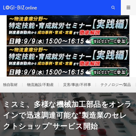
独自取材
物流施設/不動産
災害/事故/不祥事
テクノロジー/製品
ミスミ、多様な機械加工部品をオンラ
インで迅速調達可能な“製造業のセレ
クトショップ”サービス開始