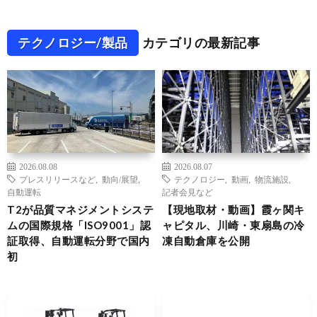
テクノロジー/製品
カテゴリの最新記事
2026.08.08
2026.08.07
プレスリリースなど
,
動向/展望
,
テクノロジー
,
動画
,
物流施設
,
自動運転
記者会見など
T2が品質マネジメントシステ
【現地取材・動画】霞ヶ関キ
ムの国際規格「ISO9001」認
ャピタル、川崎・東扇島の冷
証取得、自動運転分野で国内
凍自動倉庫を公開
初