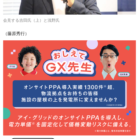
会見する吉田氏（上）と浅野氏
（藤原秀行）