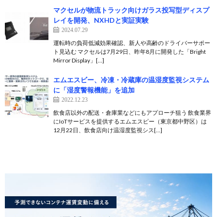
マクセルが物流トラック向けガラス投写型ディスプ
レイを開発、NXHDと実証実験
2024.07.29
運転時の負荷低減効果確認、新人や高齢のドライバーサポー
ト見込む マクセルは7月29日、昨年8月に開発した「Bright
Mirror Display」[…]
エムエスビー、冷凍・冷蔵庫の温湿度監視システム
に「湿度警報機能」を追加
2022.12.23
飲食店以外の配送・倉庫業などにもアプローチ狙う 飲食業界
にIoTサービスを提供するエムエスピー（東京都中野区）は
12月22日、飲食店向け温湿度監視シス[…]