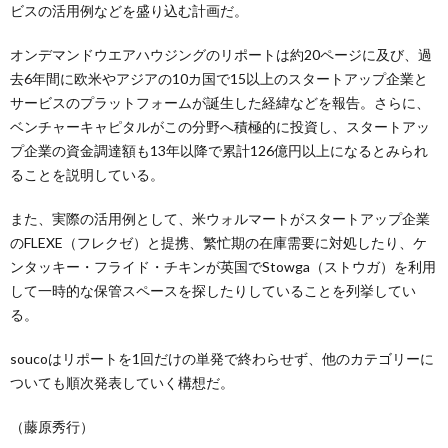
ビスの活用例などを盛り込む計画だ。
オンデマンドウエアハウジングのリポートは約20ページに及び、過
去6年間に欧米やアジアの10カ国で15以上のスタートアップ企業と
サービスのプラットフォームが誕生した経緯などを報告。さらに、
ベンチャーキャピタルがこの分野へ積極的に投資し、スタートアッ
プ企業の資金調達額も13年以降で累計126億円以上になるとみられ
ることを説明している。
また、実際の活用例として、米ウォルマートがスタートアップ企業
のFLEXE（フレクゼ）と提携、繁忙期の在庫需要に対処したり、ケ
ンタッキー・フライド・チキンが英国でStowga（ストウガ）を利用
して一時的な保管スペースを探したりしていることを列挙してい
る。
soucoはリポートを1回だけの単発で終わらせず、他のカテゴリーに
ついても順次発表していく構想だ。
（藤原秀行）