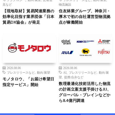
見など
物流施設
【現地取材】貿易関連業務の
住友林業グループ、神奈川・
効率化目指す業界団体「日本
厚木で初の自社運営型物流拠
貿易DX協会」が発足
点が稼働開始
2026.08.06
2026.08.06
プレスリリースなど
,
動向/展望
AI
,
プレスリリースなど
,
動向/展
望
,
提携/合弁など
モノタロウ、「お届け希望日
数理最適化技術活用した物流
指定サービス」開始
の計画立案支援手掛けるJIJ、
グローバル・ブレインなどか
ら8.4億円調達