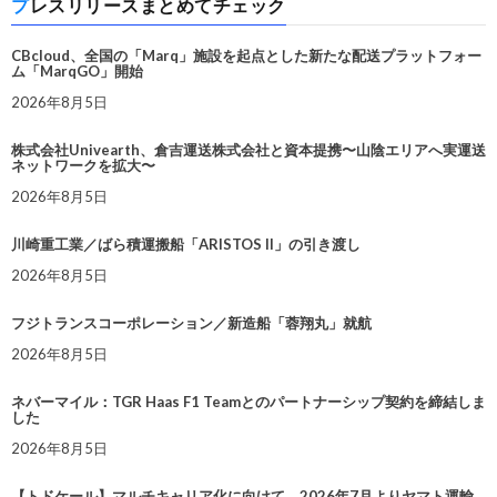
プレスリリースまとめてチェック
CBcloud、全国の「Marq」施設を起点とした新たな配送プラットフォー
ム「MarqGO」開始
2026年8月5日
株式会社Univearth、倉吉運送株式会社と資本提携〜山陰エリアへ実運送
ネットワークを拡大〜
2026年8月5日
川崎重工業／ばら積運搬船「ARISTOS II」の引き渡し
2026年8月5日
フジトランスコーポレーション／新造船「蓉翔丸」就航
2026年8月5日
ネバーマイル：TGR Haas F1 Teamとのパートナーシップ契約を締結しま
した
2026年8月5日
【トドケール】マルチキャリア化に向けて、2026年7月よりヤマト運輸