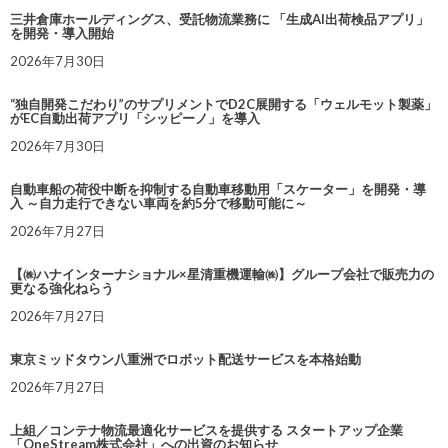
三井倉庫ホールディングス、受託物流業務に 「生成AI出荷検品アプリ」
を開発・導入開始
2026年7月30日
“独自開発こだわり”のサプリメントでD2C展開する「ウェルモット製薬」
がEC自動出荷アプリ「シッピーノ」を導入
2026年7月30日
自動車船の荷役中断を抑制する自動車移動用「スケーター」を開発・導
入 ～自力走行できない車両を約5分で移動可能に～
2026年7月27日
【㈱ハナインターナショナル×星清重機運輸㈱】グループ会社で販売力の
更なる強化ねらう
2026年7月27日
東京ミッドタウン八重洲でロボット配送サービスを本格始動
2026年7月27日
上組／コンテナ物流最適化サービスを提供する スタートアップ企業
「OneStream株式会社」への出資のお知らせ