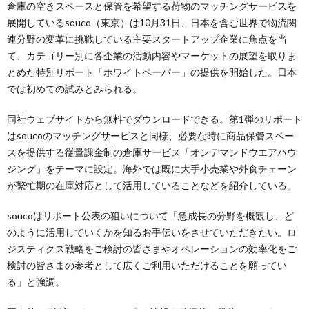
倉庫の空きスペースと保管を希望する荷物のマッチングサービスを
展開しているsouco（東京）は10月31日、日本を含む世界で物流関
連分野の変革に挑戦している主要スタートアップ企業に焦点を当
て、カテゴリー別に各企業の活動内容やマーケットの展望を取りま
とめた特別リポート「ホワイトペーパー」の提供を開始した。日本
では初めての試みとみられる。
同社ウェブサイトから無料でダウンロードできる。第1弾のリポート
はsoucoのマッチングサービスと同様、必要な時に商品保管スペー
スを提供する従量課金制の倉庫サービス「オンデマンドウエアハウ
ジング」をテーマに設定。海外では既に大手小売業や外食チェーン
が繁忙期の在庫対応として活用していることなどを紹介している。
soucoはリポート公表の狙いについて「急成長の分野を概観し、ど
のように活用していくかを知るお手伝いをさせていただきたい。ロ
ジスティクス戦略をご検討の皆さまやオペレーションの効率化をご
検討の皆さまの参考として広くご利用いただけることを願ってい
る」と強調。