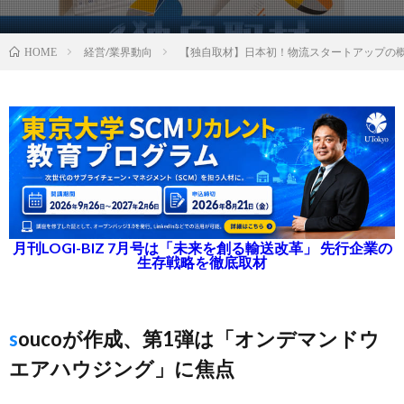
経営/業界動向
【独自取材】日本初！物流スタートアップの
HOME
月刊LOGI-BIZ 7月号は「未来を創る輸送改革」 先行企業の
生存戦略を徹底取材
soucoが作成、第1弾は「オンデマンドウ
エアハウジング」に焦点