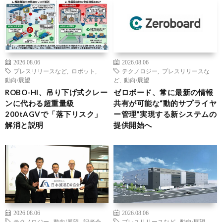
2026.08.06
2026.08.06
プレスリリースなど
,
ロボット
,
テクノロジー
,
プレスリリースな
動向/展望
ど
,
動向/展望
ROBO-HI、吊り下げ式クレー
ゼロボード、常に最新の情報
ンに代わる超重量級
共有が可能な“動的サプライヤ
200tAGVで「落下リスク」
ー管理”実現する新システムの
解消と説明
提供開始へ
2026.08.06
2026.08.06
テクノロジー
,
動向/展望
,
記者会
プレスリリースなど
,
動向/展望
,