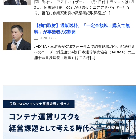
恒川氏はシニアアドバイザーに、4月1日付 トランコムは1月
5日、恒川穣社長（60）が取締役シニアアドバイザーとな
り、後任に創業家出身の武部篤紀取締役上[…]
【独自取材】通販送料、「一定金額以上購入で無
料」が事業者の5割超
2020.03.27
JADMA・三浦氏がCREフォーラムで調査結果紹介、配送料金
へのユーザー満足度は4割 日本通信販売協会（JADMA）の三
浦千宗事務局長（理事）はこのほ[…]