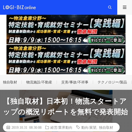
独自取材
物流施設/不動産
災害/事故/不祥事
テクノロジー/製品
【独自取材】日本初！物流スタートア
ップの概況リポートを無料で発表開始
2019.10.31 08:30:08
経営/業界動向
動向/展望
,
独自取材