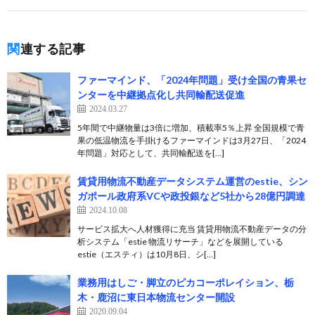
関連する記事
ファーマインド、「2024年問題」受け全国の青果セ
ンターを中継拠点化し共同輸配送促進
2024.03.27
5年間で中継物量は3倍に増加、積載率5％上昇 全国規模で青
果の低温物流を手掛けるファーマインドは3月27日、「2024
年問題」対応として、共同輸配送を[…]
賃貸用物流不動産データシステム運営のestie、シン
ガポール政府系VCや政投銀など5社から28億円調達⁠
2024.10.08
サービス拡大へ人材獲得に充当 賃貸用物流不動産データの分
析システム「estie 物流リサーチ」などを展開している
estie（エスティ）は10月8日、シ[…]
業務用はしご・脚立のピカコーポレイション、栃
木・鹿沼に東日本物流センター開設
2020.09.04