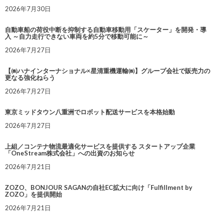
2026年7月30日
自動車船の荷役中断を抑制する自動車移動用「スケーター」を開発・導
入 ～自力走行できない車両を約5分で移動可能に～
2026年7月27日
【㈱ハナインターナショナル×星清重機運輸㈱】グループ会社で販売力の
更なる強化ねらう
2026年7月27日
東京ミッドタウン八重洲でロボット配送サービスを本格始動
2026年7月27日
上組／コンテナ物流最適化サービスを提供する スタートアップ企業
「OneStream株式会社」への出資のお知らせ
2026年7月21日
ZOZO、BONJOUR SAGANの自社EC拡大に向け「Fulfillment by
ZOZO」を提供開始
2026年7月21日