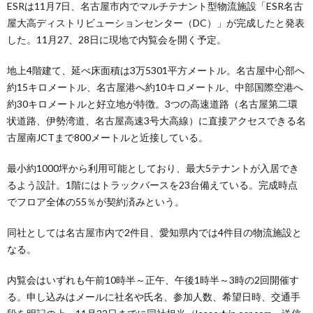
ESRは11月7日、名古屋市内でマルチテナント型物流施設「ESR名古
屋大高ディストリビューションセンター（DC）」が完成したと発表
した。11月27、28日に現地で内覧会を開く予定。
地上4階建て、延べ床面積は3万5301平方メートル。名古屋中心部へ
約15キロメートル、名古屋港へ約10キロメートル、中部国際空港へ
約30キロメートルと好立地が特徴。3つの高速道路（名古屋第二環
状道路、伊勢湾道、名古屋高速3号大高線）に直接アクセスできる名
古屋南JCTまで800メートルと近接している。
最小約1000坪から利用可能としており、最大5テナントが入居でき
るよう設計。1階にはトラックバースを23台備えている。完成時点
でフロア全体の55％が契約済みという。
同社としては名古屋市内で2件目、愛知県内では4件目の物流施設と
なる。
内覧会はいずれも午前10時半～正午、午後1時半～3時の2回開催す
る。申し込みはメールに社名や氏名、参加人数、希望日時、交通手