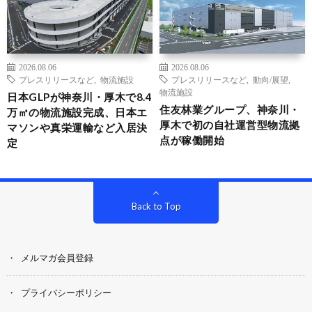
2026.08.06
2026.08.06
プレスリリースなど
,
物流施設
プレスリリースなど
,
動向/展望
,
物流施設
日本GLPが神奈川・厚木で8.4
住友林業グループ、神奈川・
万㎡の物流施設完成、日本エ
厚木で初の自社運営型物流拠
マソンや真栄運輸など入居決
点が稼働開始
定
Back to Top
メルマガ会員登録
プライバシーポリシー