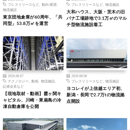
プレスリリースなど
,
動向/展望
,
プレスリリースなど
,
物流施設
物流施設
大和ハウス、大阪・茨木の旧
東京団地倉庫が60周年、「共
パナ工場跡地で3.1万㎡のマル
同型」53.8万㎡を運営
チ型物流施設着工
2026.08.07
2026.08.06
テクノロジー
,
動画
,
物流施設
,
プレスリリースなど
,
物流施設
記者会見など
ヨコレイが上信越エリア初、
【現地取材・動画】霞ヶ関キ
新潟・長岡で2.7万tの物流拠
ャピタル、川崎・東扇島の冷
点開設
凍自動倉庫を公開