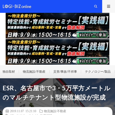
独自取材
物流施設/不動産
災害/事故/不祥事
テクノロジー/製品
ESR、名古屋市で3・5万平方メートル
のマルチテナント型物流施設が完成
2019.11.07 15:21:10
物流施設/不動産