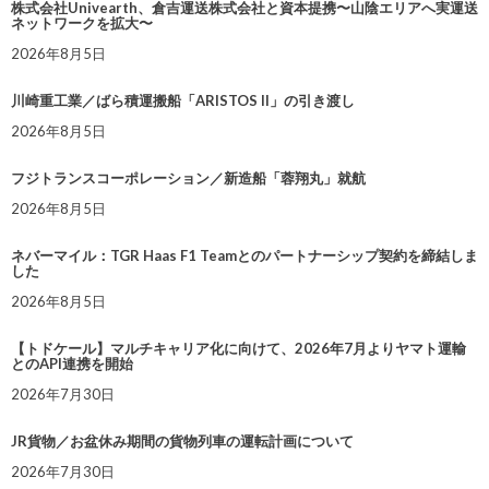
株式会社Univearth、倉吉運送株式会社と資本提携〜山陰エリアへ実運送
ネットワークを拡大〜
2026年8月5日
川崎重工業／ばら積運搬船「ARISTOS II」の引き渡し
2026年8月5日
フジトランスコーポレーション／新造船「蓉翔丸」就航
2026年8月5日
ネバーマイル：TGR Haas F1 Teamとのパートナーシップ契約を締結しま
した
2026年8月5日
【トドケール】マルチキャリア化に向けて、2026年7月よりヤマト運輸
とのAPI連携を開始
2026年7月30日
JR貨物／お盆休み期間の貨物列車の運転計画について
2026年7月30日