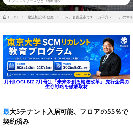
プレスリリースなど
,
物流施設
物流施設/不動産
ESR、名古屋市で3・5万平方メートルのマ
HOME
月刊LOGI-BIZ 7月号は「未来を創る輸送改革」 先行企業の
生存戦略を徹底取材
最大5テナント入居可能、フロアの55％で
契約済み