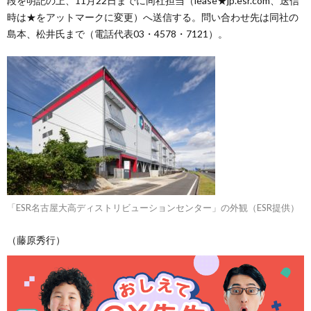
段を明記の上、11月22日までに同社担当（lease★jp.esr.com、送信
時は★をアットマークに変更）へ送信する。問い合わせ先は同社の
島本、松井氏まで（電話代表03・4578・7121）。
「ESR名古屋大高ディストリビューションセンター」の外観（ESR提供）
（藤原秀行）