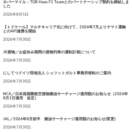
ネバーマイル：TGR Haas F1 Teamとのパートナーシップ契約を締結しま
した
2026年8月5日
【トドケール】マルチキャリア化に向けて、2026年7月よりヤマト運輸
とのAPI連携を開始
2026年7月30日
JR貨物／お盆休み期間の貨物列車の運転計画について
2026年7月30日
にしてつドイツ現地法人 シュツットガルト事務所移転のご案内
2026年7月30日
NCA／日本発国際航空貨物燃油サーチャージ適用額のお知らせ（2026年
8月1日適用 改定）
2026年7月30日
JAL／2026年8月前半 燃油サーチャージ適用額のお知らせ(変更)
2026年7月30日