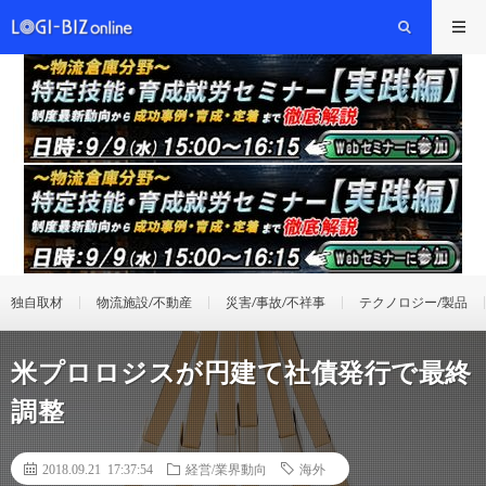
独自取材
物流施設/不動産
災害/事故/不祥事
テクノロジー/製品
米プロロジスが円建て社債発行で最終
調整
2018.09.21 17:37:54
経営/業界動向
海外