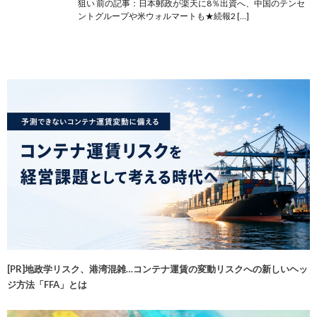
狙い 前の記事：日本郵政が楽天に8％出資へ、中国のテンセ
ントグループや米ウォルマートも★続報2 […]
[PR]地政学リスク、港湾混雑…コンテナ運賃の変動リスクへの新しいヘッ
ジ方法「FFA」とは