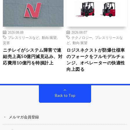
2026.08.08
2026.08.07
プレスリリースなど
,
動向/展望
,
テクノロジー
,
プレスリリースな
災害
ど
,
動向/展望
ニチレイがシステム障害で連
ロジスネクストが防爆仕様車
結売上高50億円減見込み、対
のフォークをフルモデルチェ
応費用10億円を特損計上
ンジ、オペレーターの快適性
向上図る
Back to Top
メルマガ会員登録