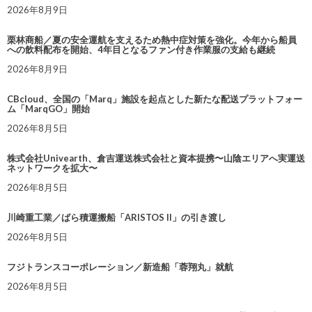
2026年8月9日
栗林商船／夏の安全運航を支えるため熱中症対策を強化。今年から船員
への飲料配布を開始、4年目となるファン付き作業服の支給も継続
2026年8月9日
CBcloud、全国の「Marq」施設を起点とした新たな配送プラットフォー
ム「MarqGO」開始
2026年8月5日
株式会社Univearth、倉吉運送株式会社と資本提携〜山陰エリアへ実運送
ネットワークを拡大〜
2026年8月5日
川崎重工業／ばら積運搬船「ARISTOS II」の引き渡し
2026年8月5日
フジトランスコーポレーション／新造船「蓉翔丸」就航
2026年8月5日