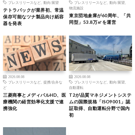
プレスリリースなど
,
動向/展望
プレスリリースなど
,
動向/展望
,
物流施設
テトラパックが業界初、常温
東京団地倉庫が60周年、「共
保存可能なツナ製品向け紙容
同型」53.8万㎡を運営
器を発表
2026.08.08
2026.08.08
プレスリリースなど
,
提携/合弁な
プレスリリースなど
,
動向/展望
,
ど
自動運転
三菱商事とメディパルHD、医
T2が品質マネジメントシステ
療機関の経営効率化支援で連
ムの国際規格「ISO9001」認
携強化
証取得、自動運転分野で国内
初