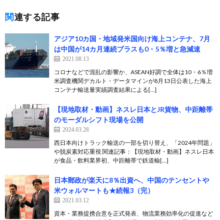
関連する記事
アジア10カ国・地域発米国向け海上コンテナ、7月
は中国が14カ月連続プラスも0・5％増と急減速
2021.08.13
コロナなどで混乱の影響か、ASEAN好調で全体は10・6％増
米調査機関デカルト・データマインが8月13日公表した海上
コンテナ輸送量実績調査結果による[…]
【現地取材・動画】ネスレ日本とJR貨物、中距離帯
のモーダルシフト現場を公開
2024.03.28
西日本向けトラック輸送の一部を切り替え、「2024年問題」
や脱炭素対応重視 関連記事：【現地取材・動画】ネスレ日本
が食品・飲料業界初、中距離帯で鉄道輸[…]
日本郵政が楽天に8％出資へ、中国のテンセントや
米ウォルマートも★続報3（完）
2021.03.12
資本・業務提携合意を正式発表、物流業務効率化の促進など