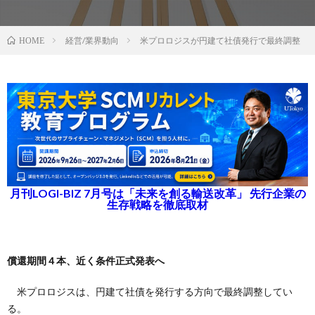
経営/業界動向
米プロロジスが円建て社債発行で最終調整
HOME
月刊LOGI-BIZ 7月号は「未来を創る輸送改革」 先行企業の
生存戦略を徹底取材
償還期間４本、近く条件正式発表へ
米プロロジスは、円建て社債を発行する方向で最終調整してい
る。