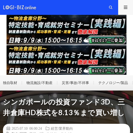
独自取材
物流施設/不動産
災害/事故/不祥事
テクノロジー/製品
シンガポールの投資ファンド3D、三
井倉庫HD株式を8.13％まで買い増し
2025.07.10 06:00:24
経営/業界動向