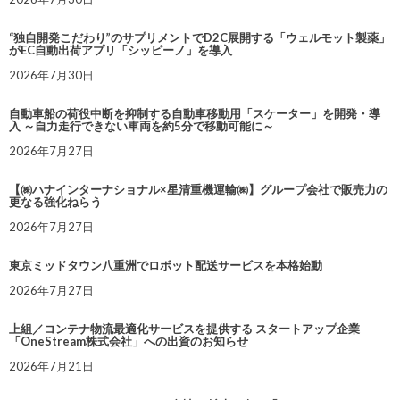
“独自開発こだわり”のサプリメントでD2C展開する「ウェルモット製薬」
がEC自動出荷アプリ「シッピーノ」を導入
2026年7月30日
自動車船の荷役中断を抑制する自動車移動用「スケーター」を開発・導
入 ～自力走行できない車両を約5分で移動可能に～
2026年7月27日
【㈱ハナインターナショナル×星清重機運輸㈱】グループ会社で販売力の
更なる強化ねらう
2026年7月27日
東京ミッドタウン八重洲でロボット配送サービスを本格始動
2026年7月27日
上組／コンテナ物流最適化サービスを提供する スタートアップ企業
「OneStream株式会社」への出資のお知らせ
2026年7月21日