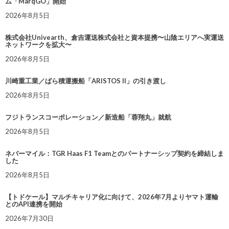
ム「MarqGO」開始
2026年8月5日
株式会社Univearth、倉吉運送株式会社と資本提携〜山陰エリアへ実運送
ネットワークを拡大〜
2026年8月5日
川崎重工業／ばら積運搬船「ARISTOS II」の引き渡し
2026年8月5日
フジトランスコーポレーション／新造船「蓉翔丸」就航
2026年8月5日
ネバーマイル：TGR Haas F1 Teamとのパートナーシップ契約を締結しま
した
2026年8月5日
【トドケール】マルチキャリア化に向けて、2026年7月よりヤマト運輸
とのAPI連携を開始
2026年7月30日