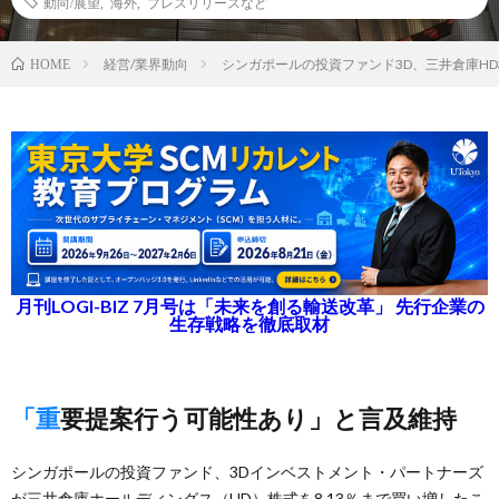
動向/展望
,
海外
,
プレスリリースなど
経営/業界動向
シンガポールの投資ファンド3D、三井倉庫HD
HOME
月刊LOGI-BIZ 7月号は「未来を創る輸送改革」 先行企業の
生存戦略を徹底取材
「重要提案行う可能性あり」と言及維持
シンガポールの投資ファンド、3Dインベストメント・パートナーズ
が三井倉庫ホールディングス（HD）株式を8.13％まで買い増したこ