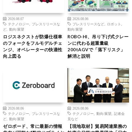
2026.08.07
2026.08.06
テクノロジー
,
プレスリリースな
プレスリリースなど
,
ロボット
,
ど
,
動向/展望
動向/展望
ロジスネクストが防爆仕様車
ROBO-HI、吊り下げ式クレー
のフォークをフルモデルチェ
ンに代わる超重量級
ンジ、オペレーターの快適性
200tAGVで「落下リスク」
向上図る
解消と説明
2026.08.06
2026.08.06
テクノロジー
,
プレスリリースな
テクノロジー
,
動向/展望
,
記者会
ど
,
動向/展望
見など
ゼロボード、常に最新の情報
【現地取材】貿易関連業務の