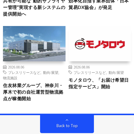
共有が可能な“動的サプライヤ
効率化目指す業界団体「日本
ー管理”実現する新システムの
貿易DX協会」が発足
提供開始へ
2026.08.06
2026.08.06
プレスリリースなど
,
動向/展望
,
プレスリリースなど
,
動向/展望
物流施設
モノタロウ、「お届け希望日
住友林業グループ、神奈川・
指定サービス」開始
厚木で初の自社運営型物流拠
点が稼働開始
Back to Top