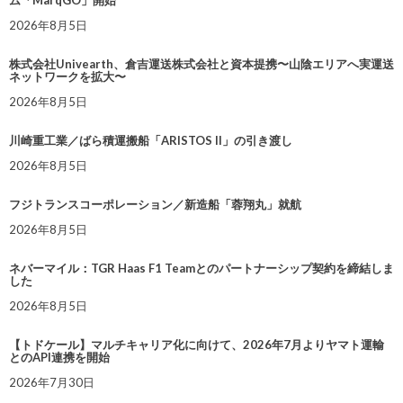
ム「MarqGO」開始
2026年8月5日
株式会社Univearth、倉吉運送株式会社と資本提携〜山陰エリアへ実運送
ネットワークを拡大〜
2026年8月5日
川崎重工業／ばら積運搬船「ARISTOS II」の引き渡し
2026年8月5日
フジトランスコーポレーション／新造船「蓉翔丸」就航
2026年8月5日
ネバーマイル：TGR Haas F1 Teamとのパートナーシップ契約を締結しま
した
2026年8月5日
【トドケール】マルチキャリア化に向けて、2026年7月よりヤマト運輸
とのAPI連携を開始
2026年7月30日