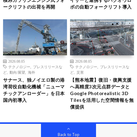
積みガソリンエンジン式フォ
イザーと連携するハクオウロ
ークリフトの出荷を再開
ボの自動フォークリフト導入
2026.08.05
2026.08.05
テクノロジー
,
プレスリリースな
テクノロジー
,
プレスリリースな
ど
,
動向/展望
,
海外
ど
,
災害
サナース、独ノイエロ製の港
【熊本地震】復旧・復興支援
湾荷役自動化機械「ニューマ
へ高精度3次元点群データと
チックアンローダー」を日本
Google Photorealistic 3D
国内初導入
Tilesを活用した空間情報を無
償提供
Back to Top