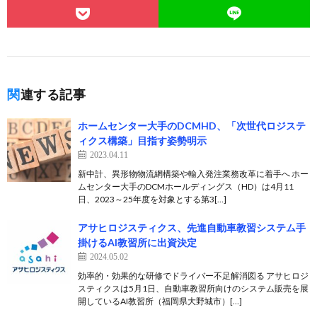
関連する記事
ホームセンター大手のDCMHD、「次世代ロジステ
ィクス構築」目指す姿勢明示
2023.04.11
新中計、異形物物流網構築や輸入発注業務改革に着手へ ホー
ムセンター大手のDCMホールディングス（HD）は4月11
日、2023～25年度を対象とする第3[…]
アサヒロジスティクス、先進自動車教習システム手
掛けるAI教習所に出資決定
2024.05.02
効率的・効果的な研修でドライバー不足解消図る アサヒロジ
スティクスは5月1日、自動車教習所向けのシステム販売を展
開しているAI教習所（福岡県大野城市）[…]