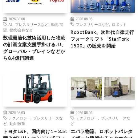
2026.08.06
2026.08.05
AI
,
プレスリリースなど
,
動向/展
プレスリリースなど
,
ロボット
望
,
提携/合弁など
RobotBank、次世代自律走行
数理最適化技術活用した物流
フォークリフト「StarFork
の計画立案支援手掛けるJIJ、
1500」の販売を開始
グローバル・ブレインなどか
ら8.4億円調達
2026.08.05
2026.08.05
テクノロジー
,
プレスリリースな
テクノロジー
,
プレスリリースな
ど
,
動向/展望
ど
トヨタL&F、国内向け1～3.5t
エバラ物流、ロボットパレタ