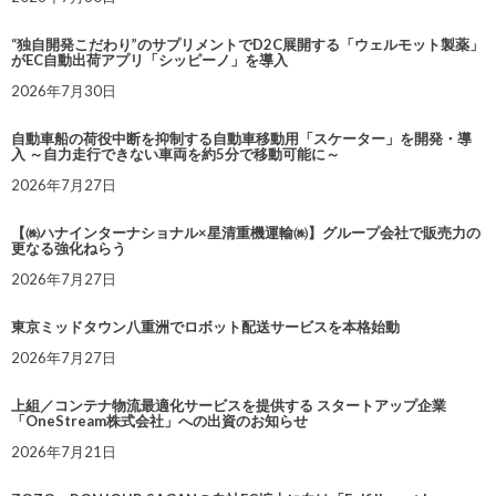
“独自開発こだわり”のサプリメントでD2C展開する「ウェルモット製薬」
がEC自動出荷アプリ「シッピーノ」を導入
2026年7月30日
自動車船の荷役中断を抑制する自動車移動用「スケーター」を開発・導
入 ～自力走行できない車両を約5分で移動可能に～
2026年7月27日
【㈱ハナインターナショナル×星清重機運輸㈱】グループ会社で販売力の
更なる強化ねらう
2026年7月27日
東京ミッドタウン八重洲でロボット配送サービスを本格始動
2026年7月27日
上組／コンテナ物流最適化サービスを提供する スタートアップ企業
「OneStream株式会社」への出資のお知らせ
2026年7月21日