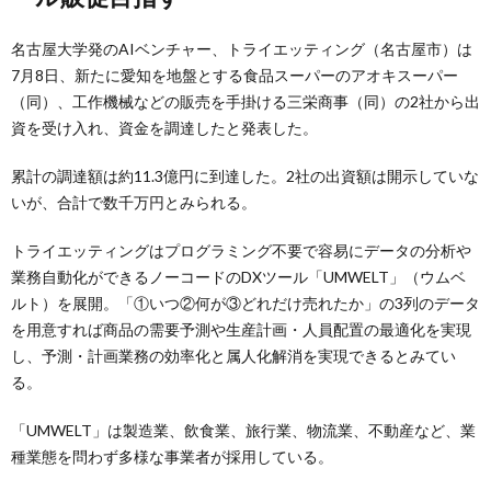
名古屋大学発のAIベンチャー、トライエッティング（名古屋市）は
7月8日、新たに愛知を地盤とする食品スーパーのアオキスーパー
（同）、工作機械などの販売を手掛ける三栄商事（同）の2社から出
資を受け入れ、資金を調達したと発表した。
累計の調達額は約11.3億円に到達した。2社の出資額は開示していな
いが、合計で数千万円とみられる。
トライエッティングはプログラミング不要で容易にデータの分析や
業務自動化ができるノーコードのDXツール「UMWELT」（ウムベ
ルト）を展開。「①いつ②何が③どれだけ売れたか」の3列のデータ
を用意すれば商品の需要予測や生産計画・人員配置の最適化を実現
し、予測・計画業務の効率化と属人化解消を実現できるとみてい
る。
「UMWELT」は製造業、飲食業、旅行業、物流業、不動産など、業
種業態を問わず多様な事業者が採用している。