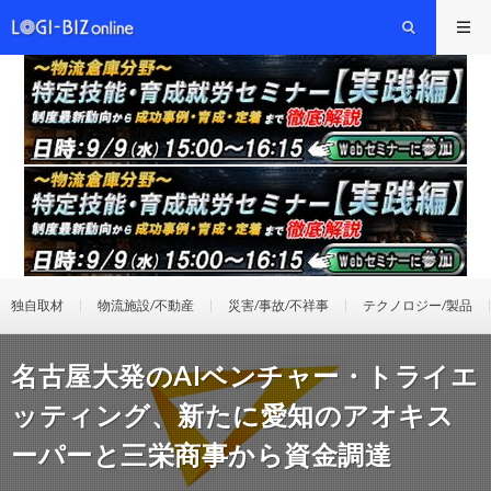
独自取材
物流施設/不動産
災害/事故/不祥事
テクノロジー/製品
名古屋大発のAIベンチャー・トライエ
ッティング、新たに愛知のアオキス
ーパーと三栄商事から資金調達