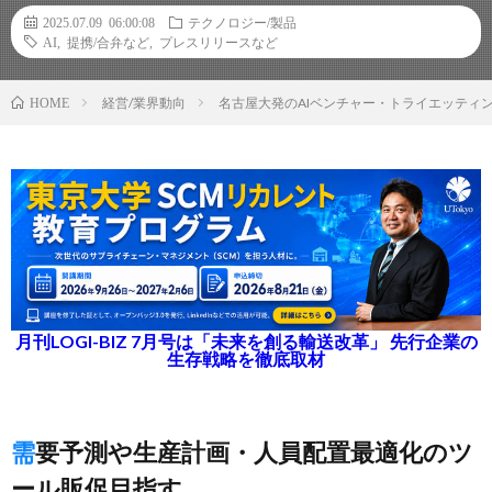
2025.07.09 06:00:08
テクノロジー/製品
AI
,
提携/合弁など
,
プレスリリースなど
経営/業界動向
名古屋大発のAIベンチャー・トライエッティ
HOME
月刊LOGI-BIZ 7月号は「未来を創る輸送改革」 先行企業の
生存戦略を徹底取材
需要予測や生産計画・人員配置最適化のツ
ール販促目指す