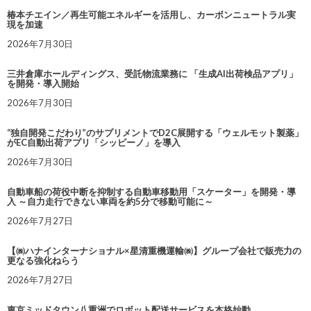
椿本チエイン／再生可能エネルギーを活用し、カーボンニュートラル実
現を加速
2026年7月30日
三井倉庫ホールディングス、受託物流業務に 「生成AI出荷検品アプリ」
を開発・導入開始
2026年7月30日
“独自開発こだわり”のサプリメントでD2C展開する「ウェルモット製薬」
がEC自動出荷アプリ「シッピーノ」を導入
2026年7月30日
自動車船の荷役中断を抑制する自動車移動用「スケーター」を開発・導
入 ～自力走行できない車両を約5分で移動可能に～
2026年7月27日
【㈱ハナインターナショナル×星清重機運輸㈱】グループ会社で販売力の
更なる強化ねらう
2026年7月27日
東京ミッドタウン八重洲でロボット配送サービスを本格始動