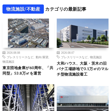
物流施設/不動産
カテゴリの最新記事
2026.08.08
2026.08.07
プレスリリースなど
,
動向/展望
,
プレスリリースなど
,
物流施設
物流施設
大和ハウス、大阪・茨木の旧
東京団地倉庫が60周年、「共
パナ工場跡地で3.1万㎡のマル
同型」53.8万㎡を運営
チ型物流施設着工