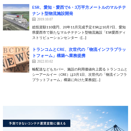
ESR、愛知・愛西で6・3万平方メートルのマルチテ
ナント型物流施設開発
2019.10.07
総投資額110億円、20年11月完成予定 ESRは10月7日、愛知
県愛西市で新たなマルチテナント型物流施設「ESR愛西ディ
ストリビューションセンター（[…]
トランコムとCRE、次世代の「物流インフラプラッ
トフォーム」構築へ業務提携
2022.03.02
輸配送などもカバー、施設の利用価値向上図る トランコムと
シーアールイー（CRE）は3月1日、次世代の「物流インフラ
プラットフォーム」構築に向けた業務提[…]