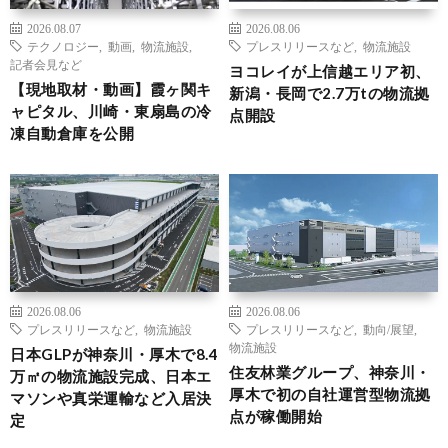
2026.08.07
2026.08.06
テクノロジー
,
動画
,
物流施設
,
プレスリリースなど
,
物流施設
記者会見など
ヨコレイが上信越エリア初、
【現地取材・動画】霞ヶ関キ
新潟・長岡で2.7万tの物流拠
ャピタル、川崎・東扇島の冷
点開設
凍自動倉庫を公開
2026.08.06
2026.08.06
プレスリリースなど
,
物流施設
プレスリリースなど
,
動向/展望
,
物流施設
日本GLPが神奈川・厚木で8.4
住友林業グループ、神奈川・
万㎡の物流施設完成、日本エ
厚木で初の自社運営型物流拠
マソンや真栄運輸など入居決
点が稼働開始
定