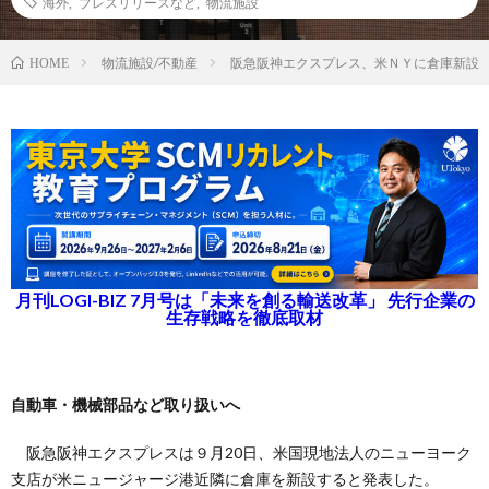
海外
,
プレスリリースなど
,
物流施設
物流施設/不動産
阪急阪神エクスプレス、米ＮＹに倉庫新設
HOME
月刊LOGI-BIZ 7月号は「未来を創る輸送改革」 先行企業の
生存戦略を徹底取材
自動車・機械部品など取り扱いへ
阪急阪神エクスプレスは９月20日、米国現地法人のニューヨーク
支店が米ニュージャージ港近隣に倉庫を新設すると発表した。