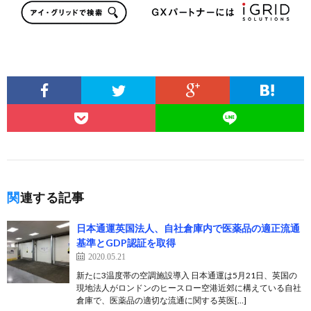
関連する記事
日本通運英国法人、自社倉庫内で医薬品の適正流通
基準とGDP認証を取得
2020.05.21
新たに3温度帯の空調施設導入 日本通運は5月21日、英国の
現地法人がロンドンのヒースロー空港近郊に構えている自社
倉庫で、医薬品の適切な流通に関する英医[…]