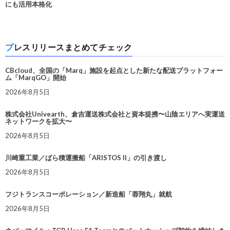
にも活用本格化
プレスリリースまとめてチェック
CBcloud、全国の「Marq」施設を起点とした新たな配送プラットフォー
ム「MarqGO」開始
2026年8月5日
株式会社Univearth、倉吉運送株式会社と資本提携〜山陰エリアへ実運送
ネットワークを拡大〜
2026年8月5日
川崎重工業／ばら積運搬船「ARISTOS II」の引き渡し
2026年8月5日
フジトランスコーポレーション／新造船「蓉翔丸」就航
2026年8月5日