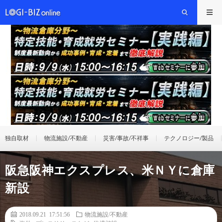
独自取材
物流施設/不動産
災害/事故/不祥事
テクノロジー/製品
阪急阪神エクスプレス、米ＮＹに倉庫
新設
2018.09.21 17:51:56
物流施設/不動産