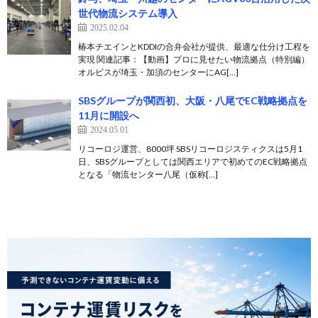
世代物流システム導入
2025.02.04
椿本チエインとKDDIの合弁会社が提供、最適な仕分け工程を
実現 関連記事：【動画】プロに見せたい物流拠点（特別編）
オルビスが埼玉・加須のセンターにAG[…]
SBSグループが関西初、大阪・八尾でEC戦略拠点を
11月に開設へ
2024.05.01
リコーロジ運営、8000坪 SBSリコーロジスティクスは5月1
日、SBSグループとしては関西エリアで初めてのEC戦略拠点
となる「物流センター八尾（仮称[…]