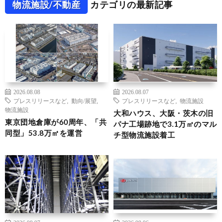
物流施設/不動産
カテゴリの最新記事
2026.08.08
2026.08.07
プレスリリースなど
,
動向/展望
,
プレスリリースなど
,
物流施設
物流施設
大和ハウス、大阪・茨木の旧
東京団地倉庫が60周年、「共
パナ工場跡地で3.1万㎡のマル
同型」53.8万㎡を運営
チ型物流施設着工