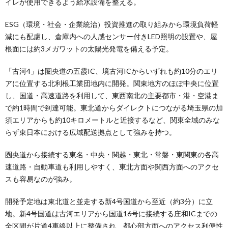
イレが使用できるよう給水設備を整える。
ESG（環境・社会・企業統治）投資推進の取り組みから環境負荷軽
減にも配慮し、倉庫内への人感センサー付きLED照明の設置や、屋
根面には約3メガワットの太陽光発電を備える予定。
「古河4」は圏央道の五霞IC、境古河ICからいずれも約10分のエリ
アに位置する北利根工業団地内に開発。関東地方のほぼ中央に位置
し、国道・高速道路を利用して、東西南北の主要都市・港・空港ま
で約1時間で到達可能。東北道からダイレクトにつながる埼玉県の加
須エリアからも約10キロメートルと近接するなど、関東全域のみな
らず東日本における広域配送拠点として強みを持つ。
圏央道から接続する東名・中央・関越・東北・常磐・東関東の各高
速道路・自動車道も利用しやすく、東北方面や関西方面へのアクセ
スも容易なのが強み。
開発予定地は東北道と並走する新4号国道から至近（約3分）に立
地。新4号国道は古河エリアから国道16号に接続する庄和ICまでの
全区間が片道4車線以上に整備され、都心部方面へのアクセス利便性