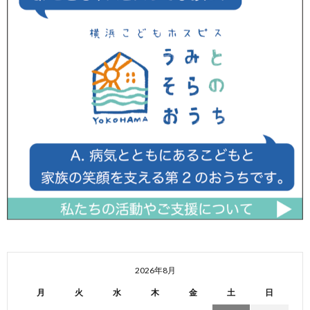
2026年8月
月
火
水
木
金
土
日