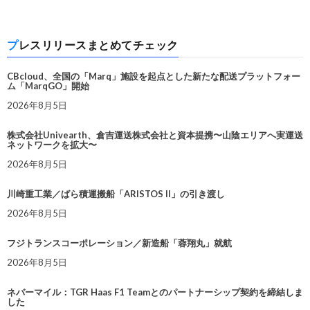
プレスリリースまとめてチェック
CBcloud、全国の「Marq」施設を起点とした新たな配送プラットフォー
ム「MarqGO」開始
2026年8月5日
株式会社Univearth、倉吉運送株式会社と資本提携〜山陰エリアへ実運送
ネットワークを拡大〜
2026年8月5日
川崎重工業／ばら積運搬船「ARISTOS II」の引き渡し
2026年8月5日
フジトランスコーポレーション／新造船「蓉翔丸」就航
2026年8月5日
ネバーマイル：TGR Haas F1 Teamとのパートナーシップ契約を締結しま
した