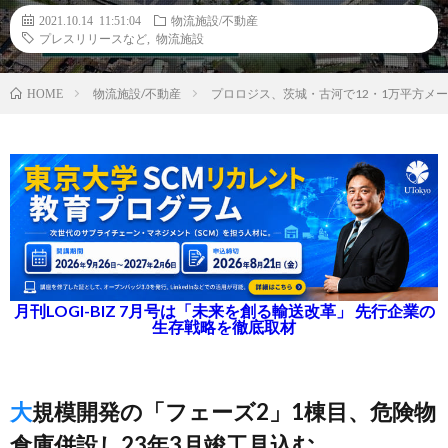
2021.10.14 11:51:04
物流施設/不動産
プレスリリースなど
,
物流施設
物流施設/不動産
プロロジス、茨城・古河で12・1万平方メ
HOME
月刊LOGI-BIZ 7月号は「未来を創る輸送改革」 先行企業の
生存戦略を徹底取材
大規模開発の「フェーズ2」1棟目、危険物
倉庫併設し23年3月竣工見込む