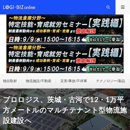
独自取材
物流施設/不動産
災害/事故/不祥事
テクノロジー/製品
プロロジス、茨城・古河で12・1万平
方メートルのマルチテナント型物流施
設建設へ