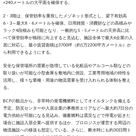
×240メートルの大平面を確保する。
2・3階は、保管効率を重視したメゾネット形式とし、梁下有効高
6・3～最大8・6メートルを確保。日用雑貨・消費財などの高積みや
ラック4段積みも可能となり、一般的な5・5メートルの天井高に比
べて保管効率が格段に向上すると見込む。施設全体で最大6企業の入
居に対応し、最小賃貸面積は3700坪（約1万2200平方メートル）か
ら利用できるようにする。
安全な保管場所の需要が急増している化粧品やアルコール類などの
取り扱いが可能な小型倉庫を敷地内に併設。工業専用地域の特性を
活用し、様々な業種・用途の物流需要を受け入れられる体制を整え
る。
BCPの観点から、非常時の発電機燃料としてオイルタンクを備える
予定。防災センターや入居企業の事務所エリアなどへ最大約7日分の
電力供給が可能になる見込み。備蓄燃料は震災などで停電が起きた
場合に施設入居企業へ提供するほか、プロロジスが運営する周辺の
物流施設への移送も想定している。さらに、断水時にも約30日間ト