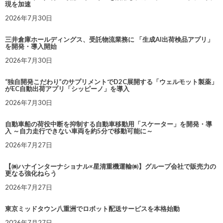
現を加速
2026年7月30日
三井倉庫ホールディングス、受託物流業務に 「生成AI出荷検品アプリ」
を開発・導入開始
2026年7月30日
“独自開発こだわり”のサプリメントでD2C展開する「ウェルモット製薬」
がEC自動出荷アプリ「シッピーノ」を導入
2026年7月30日
自動車船の荷役中断を抑制する自動車移動用「スケーター」を開発・導
入 ～自力走行できない車両を約5分で移動可能に～
2026年7月27日
【㈱ハナインターナショナル×星清重機運輸㈱】グループ会社で販売力の
更なる強化ねらう
2026年7月27日
東京ミッドタウン八重洲でロボット配送サービスを本格始動
2026年7月27日