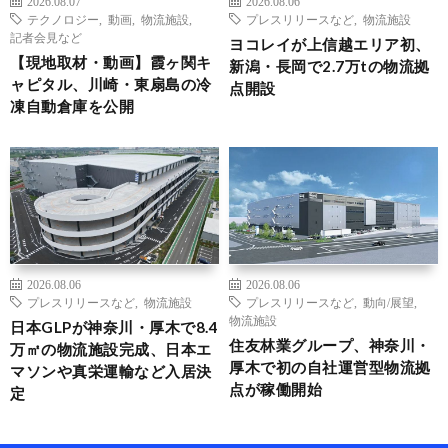
2026.08.07
2026.08.06
テクノロジー
,
動画
,
物流施設
,
プレスリリースなど
,
物流施設
記者会見など
ヨコレイが上信越エリア初、
【現地取材・動画】霞ヶ関キ
新潟・長岡で2.7万tの物流拠
ャピタル、川崎・東扇島の冷
点開設
凍自動倉庫を公開
2026.08.06
2026.08.06
プレスリリースなど
,
物流施設
プレスリリースなど
,
動向/展望
,
物流施設
日本GLPが神奈川・厚木で8.4
住友林業グループ、神奈川・
万㎡の物流施設完成、日本エ
厚木で初の自社運営型物流拠
マソンや真栄運輸など入居決
点が稼働開始
定