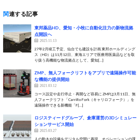
関連する記事
東邦薬品HD、愛知・小牧に自動化注力の新物流拠
点開設へ
2025.11.13
27年2月竣工予定、仙台でも建設を計画 東邦ホールディング
ス（HD）は11月12日、東海エリアで医療用医薬品などを取
り扱う高機能な物流拠点として、愛知[…]
ZMP、無人フォークリフトをアプリで遠隔操作可能
な機能の提供開始
2021.03.12
コース設定や走行停止・再開など容易に ZMPは3月11日、無
人フォークリフト「CarriRo Fork（キャリロフォーク）」を
遠隔操作できる新機能「F[…]
ロジスティードグループ、倉庫運営の3Dシミュレー
ションサービス開始
2025.03.27
人の動きや設備をデジタル空間に再現、オペレーションの課