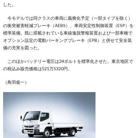
した。
今モデルでは同クラスの車両に義務化予定（一部タイプを除く）
の衝突被害軽減ブレーキ（AEBS）、車両安定性制御装置（ESP）を
標準装備。既に搭載されている車線逸脱警報装置および一部車種で
オプション設定の電動パーキングブレーキ（EPB）と併せて安全装
備の充実を図った。
このほかバッテリー電圧は24ボルトを標準化させた。東京地区で
の税込み販売価格は521万5320円。
（鳥羽俊一）