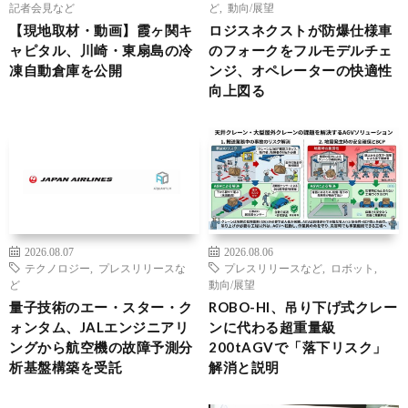
記者会見など
ど
,
動向/展望
【現地取材・動画】霞ヶ関キ
ロジスネクストが防爆仕様車
ャピタル、川崎・東扇島の冷
のフォークをフルモデルチェ
凍自動倉庫を公開
ンジ、オペレーターの快適性
向上図る
2026.08.07
2026.08.06
テクノロジー
,
プレスリリースな
プレスリリースなど
,
ロボット
,
ど
動向/展望
量子技術のエー・スター・ク
ROBO-HI、吊り下げ式クレー
ォンタム、JALエンジニアリ
ンに代わる超重量級
ングから航空機の故障予測分
200tAGVで「落下リスク」
析基盤構築を受託
解消と説明