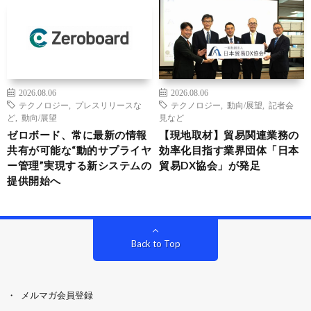
2026.08.06
2026.08.06
テクノロジー
,
プレスリリースな
テクノロジー
,
動向/展望
,
記者会
ど
,
動向/展望
見など
ゼロボード、常に最新の情報
【現地取材】貿易関連業務の
共有が可能な“動的サプライヤ
効率化目指す業界団体「日本
ー管理”実現する新システムの
貿易DX協会」が発足
提供開始へ
Back to Top
メルマガ会員登録