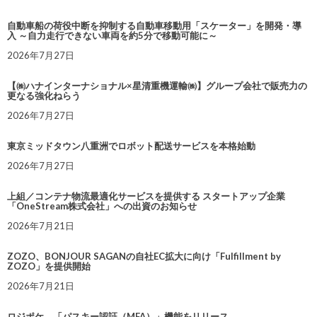
自動車船の荷役中断を抑制する自動車移動用「スケーター」を開発・導
入 ～自力走行できない車両を約5分で移動可能に～
2026年7月27日
【㈱ハナインターナショナル×星清重機運輸㈱】グループ会社で販売力の
更なる強化ねらう
2026年7月27日
東京ミッドタウン八重洲でロボット配送サービスを本格始動
2026年7月27日
上組／コンテナ物流最適化サービスを提供する スタートアップ企業
「OneStream株式会社」への出資のお知らせ
2026年7月21日
ZOZO、BONJOUR SAGANの自社EC拡大に向け「Fulfillment by
ZOZO」を提供開始
2026年7月21日
ロジポケ、「パスキー認証（MFA）」機能をリリース