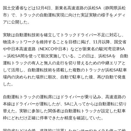
国土交通省などは12月4日、新東名高速道路の浜松SA（静岡県浜松
市）で、トラックの自動運転実現に向けた実証実験の様子をメディ
アに公開した。
実験は自動運転技術を確立してトラックドライバー不足に対応し、
物流ネットワークを維持することを目標に掲げ、11月以降、国交省
や中日本高速道路（NEXCO中日本）などが新東名の駿河湾沼津SA
～浜松SA間を使って順次実施している。この日は、浜松SAを 自動
運転トラックの有人と無人の走行を切り替えるための中継エリアと
して活用し、自動運転技術を搭載した複数のトラックが浜松SA駐車
場内の決められた場所に順次、自動で駐車した後、再び自動で発進
した。
自動運転トラックの運転席にはドライバーが乗り込み、高速道路の
本線はドライバーが運転したが、SAに入ってからは自動運転に切り
替えた。実験に参加した関係者は自動運転トラックが設定した駐車
枠にどれだけ正確に停車できたか精度を確認していた。
国交省などは今後、道路脇に設置したセンサーやカメラを使って他