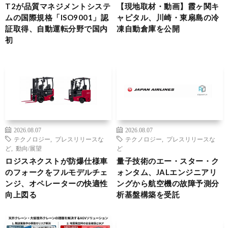
T2が品質マネジメントシステ
【現地取材・動画】霞ヶ関キ
ムの国際規格「ISO9001」認
ャピタル、川崎・東扇島の冷
証取得、自動運転分野で国内
凍自動倉庫を公開
初
2026.08.07
2026.08.07
テクノロジー
,
プレスリリースな
テクノロジー
,
プレスリリースな
ど
,
動向/展望
ど
ロジスネクストが防爆仕様車
量子技術のエー・スター・ク
のフォークをフルモデルチェ
ォンタム、JALエンジニアリ
ンジ、オペレーターの快適性
ングから航空機の故障予測分
向上図る
析基盤構築を受託