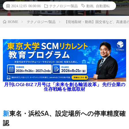
2024.12.05 06:00:06
テクノロジー/製品
動画
,
自動運転
テクノロジー/製品
【現地取材・動画】国交省など、高速道
HOME
月刊LOGI-BIZ 7月号は「未来を創る輸送改革」 先行企業の
生存戦略を徹底取材
新東名・浜松SA、設定場所への停車精度確
認