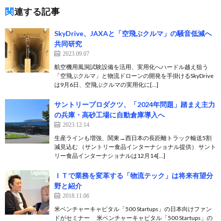
関連する記事
SkyDrive、JAXAと「空飛ぶクルマ」の騒音低減へ
共同研究
2023.09.07
航空機用風洞試験設備を活用、実用化へハードル越え狙う
「空飛ぶクルマ」と物流ドローンの開発を手掛けるSkyDrive
は9月6日、空飛ぶクルマの実用化に[…]
サントリープロダクツ、「2024年問題」踏まえ主力
の兵庫・高砂工場に自動倉庫導入へ
2023.12.14
生産ラインも増強、関東→西日本の長距離トラック輸送5割
減見込む （サントリー食品インターナショナル提供） サント
リー食品インターナショナルは12月14[…]
ＩＴで業務を変革する「物流テック」は将来有望分
野と紹介
2018.11.06
米ベンチャーキャピタル「500 Startups」の日本向けファン
ドがセミナー 米ベンチャーキャピタル「500 Startups」の