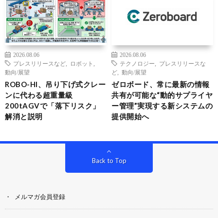
2026.08.06
2026.08.06
プレスリリースなど
,
ロボット
,
テクノロジー
,
プレスリリースな
動向/展望
ど
,
動向/展望
ROBO-HI、吊り下げ式クレー
ゼロボード、常に最新の情報
ンに代わる超重量級
共有が可能な“動的サプライヤ
200tAGVで「落下リスク」
ー管理”実現する新システムの
解消と説明
提供開始へ
Back to Top
メルマガ会員登録