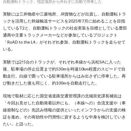
自動運転トラック。指定場所から外れずに自動で停車した
実験には三井物産や三菱地所、JR貨物などが出資し、自動運転トラ
ックを活用した幹線輸送サービスを2025年7月に始めることを目指
しているT2と、自動運転トラックの社会実装を目標としている豊田
通商や主要トラックメーカーなどが参加しているプロジェクト
「RoAD to the L4」がそれぞれ参加、自動運転トラックを走らせて
いる。
実験では計5台のトラックが、それぞれ本線から浜松SAに入った
後、駐車場の停止位置まで約530mを時速10km程度のスピードで自
動走行。白線で囲っている駐車場所からはみ出さずに停車した。再
び動きだした後も同じく、約100mを自動走行した。
現地で取材に応じた国交省道路交通管理課の北城崇史課長補佐は
「今回お見せした自動発着以外にも、（本線への）合流支援や（車
線規制などの）先読み情報の提供といったインフラからの支援の検
証を進め、その有効性や円滑性に資するような中身を検討していき
たい」と語った。