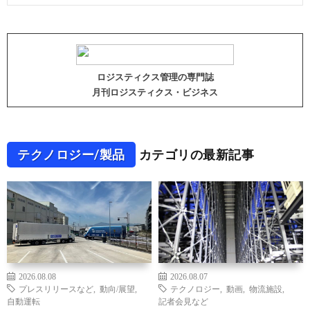
ロジスティクス管理の専門誌
月刊ロジスティクス・ビジネス
テクノロジー/製品
カテゴリの最新記事
2026.08.08
2026.08.07
プレスリリースなど
,
動向/展望
,
テクノロジー
,
動画
,
物流施設
,
自動運転
記者会見など