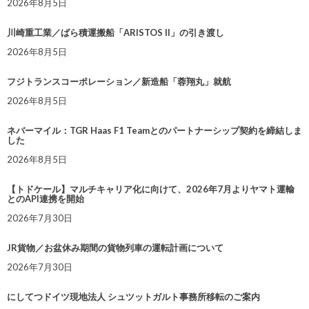
2026年8月5日
川崎重工業／ばら積運搬船「ARISTOS II」の引き渡し
2026年8月5日
フジトランスコーポレーション／新造船「蓉翔丸」就航
2026年8月5日
ネバーマイル：TGR Haas F1 Teamとのパートナーシップ契約を締結しま
した
2026年8月5日
【トドケール】マルチキャリア化に向けて、2026年7月よりヤマト運輸
とのAPI連携を開始
2026年7月30日
JR貨物／お盆休み期間の貨物列車の運転計画について
2026年7月30日
にしてつドイツ現地法人 シュツットガルト事務所移転のご案内