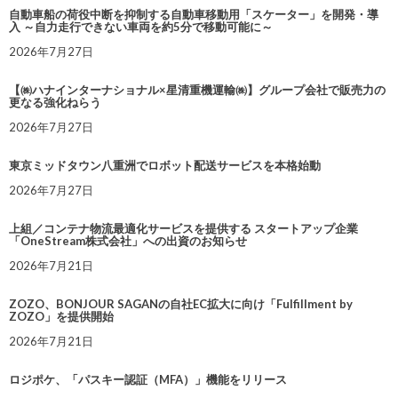
自動車船の荷役中断を抑制する自動車移動用「スケーター」を開発・導
入 ～自力走行できない車両を約5分で移動可能に～
2026年7月27日
【㈱ハナインターナショナル×星清重機運輸㈱】グループ会社で販売力の
更なる強化ねらう
2026年7月27日
東京ミッドタウン八重洲でロボット配送サービスを本格始動
2026年7月27日
上組／コンテナ物流最適化サービスを提供する スタートアップ企業
「OneStream株式会社」への出資のお知らせ
2026年7月21日
ZOZO、BONJOUR SAGANの自社EC拡大に向け「Fulfillment by
ZOZO」を提供開始
2026年7月21日
ロジポケ、「パスキー認証（MFA）」機能をリリース