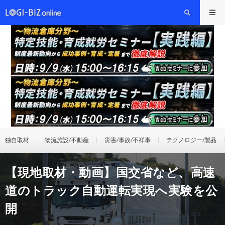
独自取材
物流施設/不動産
災害/事故/不祥事
テクノロジー/製品
【現地取材・動画】国交省など、高速
道のトラック自動運転実現へ実験を公
開