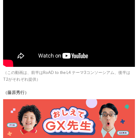
（この動画は、前半はRoAD to the L4 テーマ3コンソーシアム、後半は
T2がそれぞれ提供）
（藤原秀行）