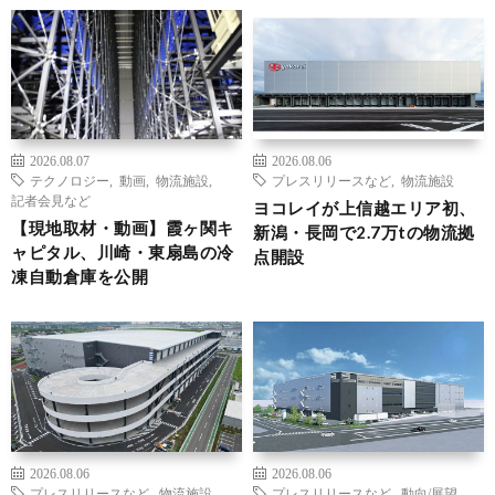
2026.08.07
2026.08.06
テクノロジー
,
動画
,
物流施設
,
プレスリリースなど
,
物流施設
記者会見など
ヨコレイが上信越エリア初、
【現地取材・動画】霞ヶ関キ
新潟・長岡で2.7万tの物流拠
ャピタル、川崎・東扇島の冷
点開設
凍自動倉庫を公開
2026.08.06
2026.08.06
プレスリリースなど
,
物流施設
プレスリリースなど
,
動向/展望
,