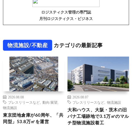
ロジスティクス管理の専門誌
月刊ロジスティクス・ビジネス
物流施設/不動産
カテゴリの最新記事
2026.08.08
2026.08.07
プレスリリースなど
,
動向/展望
,
プレスリリースなど
,
物流施設
物流施設
大和ハウス、大阪・茨木の旧
東京団地倉庫が60周年、「共
パナ工場跡地で3.1万㎡のマル
同型」53.8万㎡を運営
チ型物流施設着工