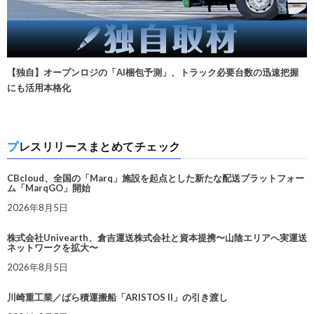
【独自】オープンロジの「AI梱包予測」、トラック必要台数の迅速把握
にも活用本格化
プレスリリースまとめてチェック
CBcloud、全国の「Marq」施設を起点とした新たな配送プラットフォー
ム「MarqGO」開始
2026年8月5日
株式会社Univearth、倉吉運送株式会社と資本提携〜山陰エリアへ実運送
ネットワークを拡大〜
2026年8月5日
川崎重工業／ばら積運搬船「ARISTOS II」の引き渡し