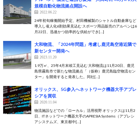
規模自動化物流拠点開設へ
2022.06.22
24年初旬稼働開始予定、村田機械製のシャトル自動倉庫など
導入し省人化6割効果見込む スポーツ用品販売のアルペンは6
月22日、迅速かつ効率的な供給ができ[…]
大和物流、「2024年問題」考慮し鹿児島空港近隣で
新センター開発へ
2023.11.20
1.9万㎡、25年4月末竣工見込む 大和物流は11月20日、鹿児
島県霧島市で新たな物流拠点「（仮称）鹿児島臨空物流セン
ター」を開発すると発表した。同社[…]
オリックス、5G参入へネットワーク機器大手アプレ
シアを買収
2020.11.04
物流施設などでの「ローカル」活用視野 オリックスは11月2
日、ITネットワーク機器大手のAPRESIA Systems（アプレシ
アシステムズ、東京都中[…]