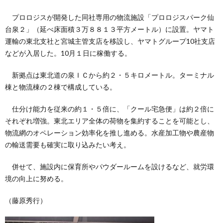
プロロジスが開発した同社専用の物流施設「プロロジスパーク仙
台泉２」（延べ床面積３万８８１３平方メートル）に設置。ヤマト
運輸の東北支社と宮城主管支店を移設し、ヤマトグループ10社支店
などが入居した。10月１日に稼働する。
新拠点は東北道の泉ＩＣから約２・５キロメートル。ターミナル
棟と物流棟の２棟で構成している。
仕分け能力を従来の約１・５倍に、「クール宅急便」は約２倍に
それぞれ増強。東北エリア全体の荷物を集約することを可能とし、
物流網のオペレーション効率化を推し進める。水産加工物や農産物
の輸送需要も確実に取り込みたい考え。
併せて、施設内に保育所やパウダールームを設けるなど、就労環
境の向上に努める。
（藤原秀行）