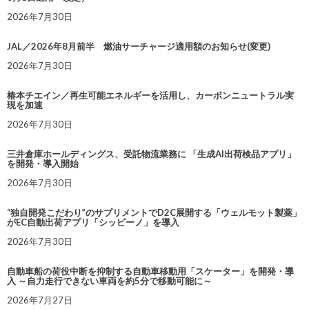
2026年7月30日
JAL／2026年8月前半 燃油サーチャージ適用額のお知らせ(変更)
2026年7月30日
椿本チエイン／再生可能エネルギーを活用し、カーボンニュートラル実
現を加速
2026年7月30日
三井倉庫ホールディングス、受託物流業務に 「生成AI出荷検品アプリ」
を開発・導入開始
2026年7月30日
“独自開発こだわり”のサプリメントでD2C展開する「ウェルモット製薬」
がEC自動出荷アプリ「シッピーノ」を導入
2026年7月30日
自動車船の荷役中断を抑制する自動車移動用「スケーター」を開発・導
入 ～自力走行できない車両を約5分で移動可能に～
2026年7月27日