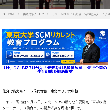
物流施設/不動産
ヤマトが仙台に新拠点「宮城物流ターミナ
HOME
月刊LOGI-BIZ 7月号は「未来を創る輸送改革」 先行企業の
生存戦略を徹底取材
仕分け能力を１・５倍に増強、東北エリアの中核
ヤマト運輸は９月27日、東北エリアの新たな主要拠点「宮城物流
ターミナル」（仙台市）の開所式典を現地で開いた。