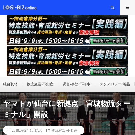
独自取材
物流施設/不動産
災害/事故/不祥事
テクノロジー/製品
ヤマトが仙台に新拠点「宮城物流ター
ミナル」開設
2018.09.27 18:17:33
物流施設/不動産