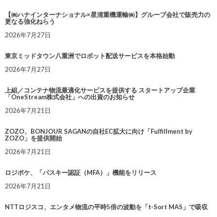
【㈱ハナインターナショナル×星清重機運輸㈱】グループ会社で販売力の
更なる強化ねらう
2026年7月27日
東京ミッドタウン八重洲でロボット配送サービスを本格始動
2026年7月27日
上組／コンテナ物流最適化サービスを提供する スタートアップ企業
「OneStream株式会社」への出資のお知らせ
2026年7月21日
ZOZO、BONJOUR SAGANの自社EC拡大に向け「Fulfillment by
ZOZO」を提供開始
2026年7月21日
ロジポケ、「パスキー認証（MFA）」機能をリリース
2026年7月21日
NTTロジスコ、エンタメ物流の平時5倍の波動を「t-Sort MAS」で吸収