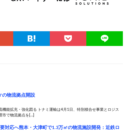
㎡の物流拠点開設
流機能拡充・強化図る トナミ運輸は4月1日、特別積合せ事業とロジス
市で物流拠点を[…]
需要対応へ熊本・大津町で1.3万㎡の物流施設開発：近鉄ロ