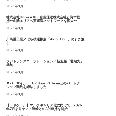
2026年8月5日
株式会社Univearth、倉吉運送株式会社と資本提
携〜山陰エリアへ実運送ネットワークを拡大〜
2026年8月5日
川崎重工業／ばら積運搬船「ARISTOS II」の引き渡
し
2026年8月5日
フジトランスコーポレーション／新造船「蓉翔丸」
就航
2026年8月5日
ネバーマイル：TGR Haas F1 Teamとのパートナー
シップ契約を締結しました
2026年8月5日
【トドケール】マルチキャリア化に向けて、2026
年7月よりヤマト運輸とのAPI連携を開始
2026年7月30日