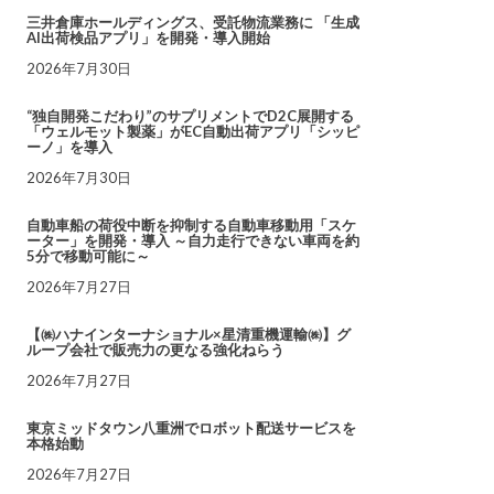
三井倉庫ホールディングス、受託物流業務に 「生成
AI出荷検品アプリ」を開発・導入開始
2026年7月30日
“独自開発こだわり”のサプリメントでD2C展開する
「ウェルモット製薬」がEC自動出荷アプリ「シッピ
ーノ」を導入
2026年7月30日
自動車船の荷役中断を抑制する自動車移動用「スケ
ーター」を開発・導入 ～自力走行できない車両を約
5分で移動可能に～
2026年7月27日
【㈱ハナインターナショナル×星清重機運輸㈱】グ
ループ会社で販売力の更なる強化ねらう
2026年7月27日
東京ミッドタウン八重洲でロボット配送サービスを
本格始動
2026年7月27日