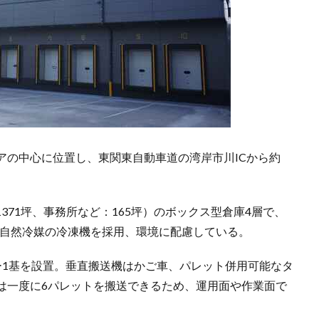
アの中心に位置し、東関東自動車道の湾岸市川ICから約
1371坪、事務所など：165坪）のボックス型倉庫4層で、
った自然冷媒の冷凍機を採用、環境に配慮している。
ー1基を設置。垂直搬送機はかご車、パレット併用可能なタ
は一度に6パレットを搬送できるため、運用面や作業面で
。