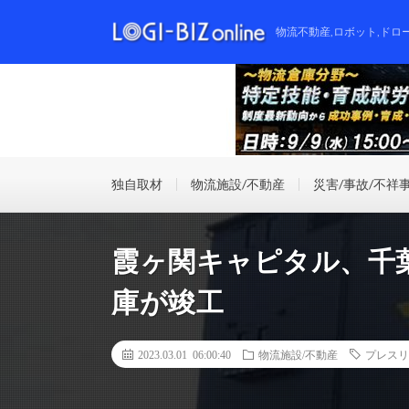
物流不動産,ロボット,ドロ
独自取材
物流施設/不動産
災害/事故/不祥
霞ヶ関キャピタル、千
庫が竣工
2023.03.01 06:00:40
物流施設/不動産
プレスリ