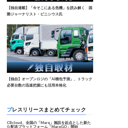
【独自連載】「今そこにある危機」を読み解く 国
際ジャーナリスト・ビニシウス氏
【独自】オープンロジの「AI梱包予測」、トラック
必要台数の迅速把握にも活用本格化
プレスリリースまとめてチェック
CBcloud、全国の「Marq」施設を起点とした新た
な配送プラットフォーム「MarqGO」開始