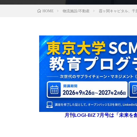
物流施設/不動産
霞ヶ関キャピタル、千
HOME
月刊LOGI-BIZ 7月号は「未