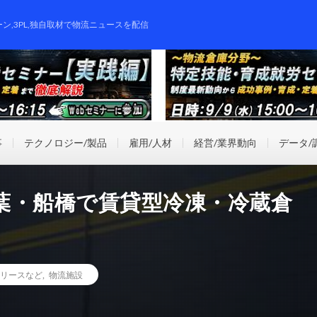
ーン,3PL,独自取材で物流ニュースを配信
事
テクノロジー/製品
雇用/人材
経営/業界動向
データ/
葉・船橋で賃貸型冷凍・冷蔵倉
リースなど
,
物流施設