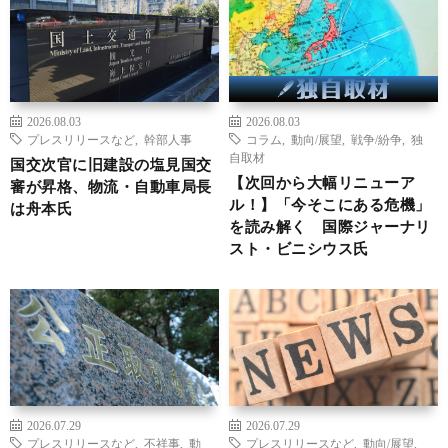
2026.08.03
2026.08.03
プレスリリースなど
,
幹部人事
コラム
,
動向/展望
,
戦争/紛争
,
独
自取材
国交次官に旧建設の塩見国交
【次回から大幅リニューア
審が昇格、物流・自動車局長
ル！】「今そこにある危機」
は舟本氏
を読み解く 国際ジャーナリ
スト・ビニシウス氏
2026.07.29
2026.07.29
プレスリリースなど
,
不祥事
,
動
プレスリリースなど
,
動向/展望
,