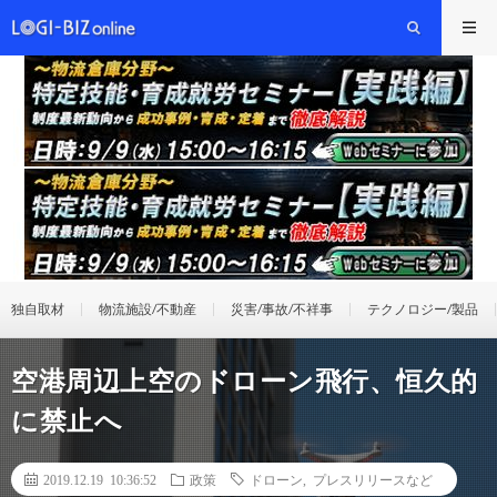
独自取材
物流施設/不動産
災害/事故/不祥事
テクノロジー/製品
空港周辺上空のドローン飛行、恒久的
に禁止へ
2019.12.19 10:36:52
政策
ドローン
,
プレスリリースなど