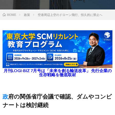
政策
空港周辺上空のドローン飛行、恒久的に禁止へ
HOME
月刊LOGI-BIZ 7月号は「未来を創る輸送改革」 先行企業の
生存戦略を徹底取材
政府の関係省庁会議で確認、ダムやコンビ
ナートは検討継続