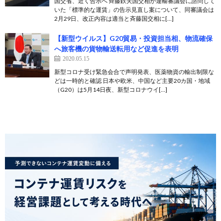
国交省、近く告示へ 斉藤鉄夫国交相が運輸審議会に諮問して
いた「標準的な運賃」の告示見直し案について、同審議会は
2月29日、改正内容は適当と斉藤国交相に[…]
【新型ウイルス】G20貿易・投資担当相、物流確保
へ旅客機の貨物輸送転用など促進を表明
2020.05.15
新型コロナ受け緊急会合で声明発表、医薬物資の輸出制限な
どは一時的と確認 日本や欧米、中国など主要20カ国・地域
（G20）は5月14日夜、新型コロナウイ[…]