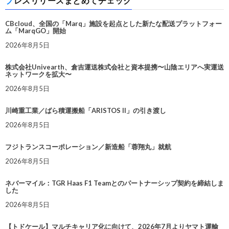
プレスリリースまとめてチェック
CBcloud、全国の「Marq」施設を起点とした新たな配送プラットフォー
ム「MarqGO」開始
2026年8月5日
株式会社Univearth、倉吉運送株式会社と資本提携〜山陰エリアへ実運送
ネットワークを拡大〜
2026年8月5日
川崎重工業／ばら積運搬船「ARISTOS II」の引き渡し
2026年8月5日
フジトランスコーポレーション／新造船「蓉翔丸」就航
2026年8月5日
ネバーマイル：TGR Haas F1 Teamとのパートナーシップ契約を締結しま
した
2026年8月5日
【トドケール】マルチキャリア化に向けて、2026年7月よりヤマト運輸