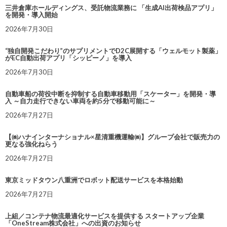
三井倉庫ホールディングス、受託物流業務に 「生成AI出荷検品アプリ」
を開発・導入開始
2026年7月30日
“独自開発こだわり”のサプリメントでD2C展開する「ウェルモット製薬」
がEC自動出荷アプリ「シッピーノ」を導入
2026年7月30日
自動車船の荷役中断を抑制する自動車移動用「スケーター」を開発・導
入 ～自力走行できない車両を約5分で移動可能に～
2026年7月27日
【㈱ハナインターナショナル×星清重機運輸㈱】グループ会社で販売力の
更なる強化ねらう
2026年7月27日
東京ミッドタウン八重洲でロボット配送サービスを本格始動
2026年7月27日
上組／コンテナ物流最適化サービスを提供する スタートアップ企業
「OneStream株式会社」への出資のお知らせ