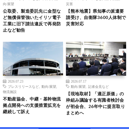
向/展望
災害
公取委、製造委託先に金型な
【熊本地震】県知事の派遣要
ど無償保管強いたイリソ電子
請受け、自衛隊3600人体制で
工業に旧下請法違反で再発防
災害対応
止など勧告
2026.07.23
2026.07.17
プレスリリースなど
,
動向/展望
,
動向/展望
,
記者会見など
物流施設
【現地取材】「適正原価」の
不動産協会、中継・基幹物流
枠組み議論する有識者検討会
拠点開発への支援措置拡充を
が初会合、26年中に提言取り
継続して訴え
まとめへ