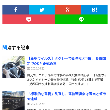
関連する記事
【新型ウイルス】タクシーで食事など宅配、期間限
定でOKと正式通達
2020.04.22
国交省、コロナ感染で打撃の業界支援 関連記事：【新型ウイ
ルス】タクシーの貨物有償輸送、特例で5月13日まで容認
（赤羽国土交通相閣議後会見） 国土交通省[…]
「標準的な運賃」見直し、運輸審議会は適当と答申
★速報
2024.02.29