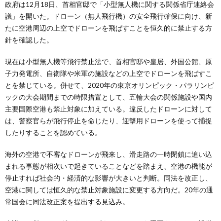
政府は12月18日、首相官邸で「小型無人機に関する関係省庁連絡会
議」を開いた。ドローン（無人飛行機）の安全飛行確保に向け、新
たに空港周辺の上空でドローンを飛ばすことを恒久的に禁止する方
針を確認した。
現在は小型無人機等飛行禁止法で、首相官邸や皇居、外国公館、原
子力発電所、自衛隊や米軍の施設などの上空でドローンを飛ばすこ
とを禁じている。併せて、2020年の東京オリンピック・パラリンピ
ックの大会期間までの時限措置として、五輪大会の関係施設や国内
主要国際空港も禁止対象に加えている。違反したドローンに対して
は、警察官らが飛行停止を命じたり、迎撃用ドローンを使って捕捉
したりすることを認めている。
海外の空港で不審なドローンが飛来し、滑走路の一時閉鎖に追い込
まれる事態が相次いで起きていることなどを踏まえ、空港の機能が
停止すれば社会的・経済的な影響が大きいと判断。同法を改正し、
空港に関しては恒久的な禁止対象施設に変更する方向だ。20年の通
常国会に同法改正案を提出する見込み。