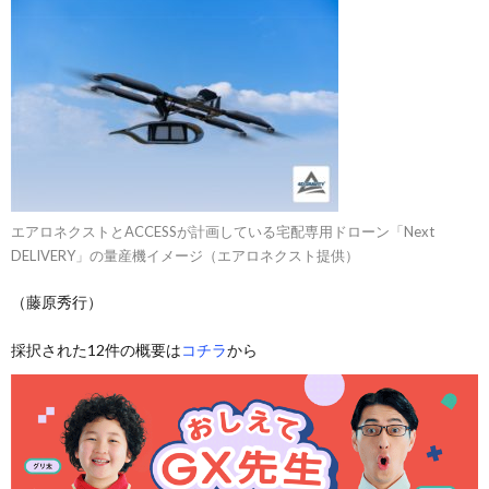
エアロネクストとACCESSが計画している宅配専用ドローン「Next
DELIVERY」の量産機イメージ（エアロネクスト提供）
（藤原秀行）
採択された12件の概要は
コチラ
から