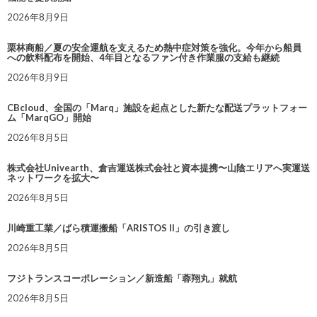
2026年8月9日
栗林商船／夏の安全運航を支えるため熱中症対策を強化。今年から船員
への飲料配布を開始、4年目となるファン付き作業服の支給も継続
2026年8月9日
CBcloud、全国の「Marq」施設を起点とした新たな配送プラットフォー
ム「MarqGO」開始
2026年8月5日
株式会社Univearth、倉吉運送株式会社と資本提携〜山陰エリアへ実運送
ネットワークを拡大〜
2026年8月5日
川崎重工業／ばら積運搬船「ARISTOS II」の引き渡し
2026年8月5日
フジトランスコーポレーション／新造船「蓉翔丸」就航
2026年8月5日