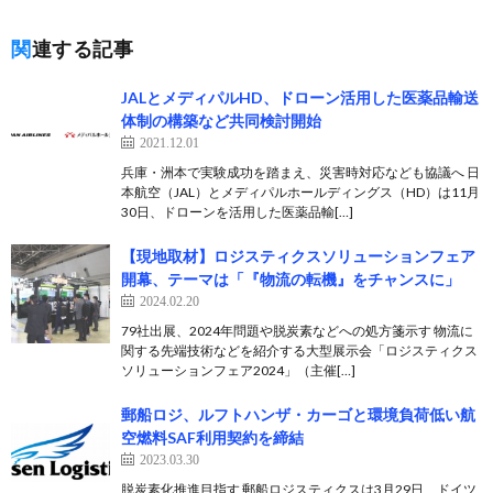
関連する記事
JALとメディパルHD、ドローン活用した医薬品輸送
体制の構築など共同検討開始
2021.12.01
兵庫・洲本で実験成功を踏まえ、災害時対応なども協議へ 日
本航空（JAL）とメディパルホールディングス（HD）は11月
30日、ドローンを活用した医薬品輸[…]
【現地取材】ロジスティクスソリューションフェア
開幕、テーマは「『物流の転機』をチャンスに」
2024.02.20
79社出展、2024年問題や脱炭素などへの処方箋示す 物流に
関する先端技術などを紹介する大型展示会「ロジスティクス
ソリューションフェア2024」（主催[…]
郵船ロジ、ルフトハンザ・カーゴと環境負荷低い航
空燃料SAF利用契約を締結
2023.03.30
脱炭素化推進目指す 郵船ロジスティクスは3月29日、ドイツ