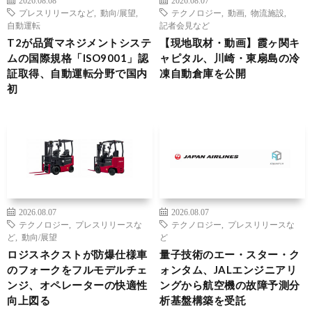
プレスリリースなど
,
動向/展望
,
テクノロジー
,
動画
,
物流施設
,
自動運転
記者会見など
T2が品質マネジメントシステ
【現地取材・動画】霞ヶ関キ
ムの国際規格「ISO9001」認
ャピタル、川崎・東扇島の冷
証取得、自動運転分野で国内
凍自動倉庫を公開
初
2026.08.07
2026.08.07
テクノロジー
,
プレスリリースな
テクノロジー
,
プレスリリースな
ど
,
動向/展望
ど
ロジスネクストが防爆仕様車
量子技術のエー・スター・ク
のフォークをフルモデルチェ
ォンタム、JALエンジニアリ
ンジ、オペレーターの快適性
ングから航空機の故障予測分
向上図る
析基盤構築を受託