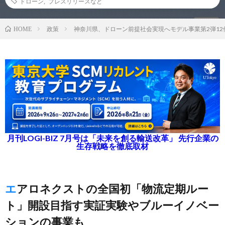
ドローン
,
プレスリリースなど
政策
神奈川県、ドローン前提社会実現へモデル事業第2弾12
HOME
月刊LOGI-BIZ 7月号は「未来を創る輸送改革」 先行企業の
生存戦略を徹底取材
エアロネクストの全国初「物流定期ルー
ト」開設目指す実証実験やブルーイノベー
ションの事業も