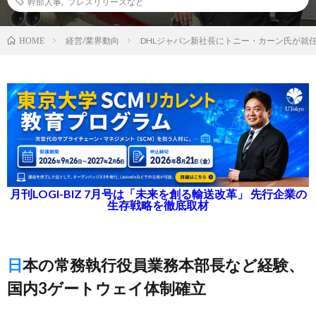
幹部人事
,
プレスリリースなど
経営/業界動向
DHLジャパン新社長にトニー・カーン氏が就
HOME
月刊LOGI-BIZ 7月号は「未来を創る輸送改革」 先行企業の
生存戦略を徹底取材
日本の常務執行役員業務本部長など経験、
国内3ゲートウェイ体制確立