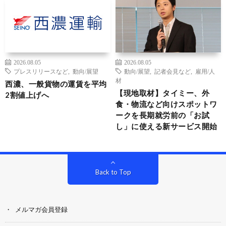
2026.08.05
2026.08.05
プレスリリースなど
,
動向/展望
動向/展望
,
記者会見など
,
雇用/人
材
西濃、一般貨物の運賃を平均
【現地取材】タイミー、外
2割値上げへ
食・物流など向けスポットワ
ークを長期就労前の「お試
し」に使える新サービス開始
Back to Top
メルマガ会員登録