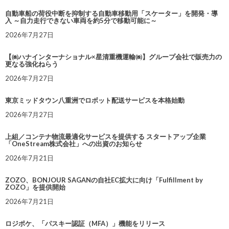
自動車船の荷役中断を抑制する自動車移動用「スケーター」を開発・導
入 ～自力走行できない車両を約5分で移動可能に～
2026年7月27日
【㈱ハナインターナショナル×星清重機運輸㈱】グループ会社で販売力の
更なる強化ねらう
2026年7月27日
東京ミッドタウン八重洲でロボット配送サービスを本格始動
2026年7月27日
上組／コンテナ物流最適化サービスを提供する スタートアップ企業
「OneStream株式会社」への出資のお知らせ
2026年7月21日
ZOZO、BONJOUR SAGANの自社EC拡大に向け「Fulfillment by
ZOZO」を提供開始
2026年7月21日
ロジポケ、「パスキー認証（MFA）」機能をリリース