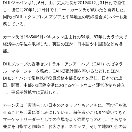
DHLジャパンは1月6日、山川丈人社長が2019年12月31日付で退任
し、後任に20年1月1日付でトニー・カーン氏が就いたと発表した。
同氏はDHLエクスプレス アジア太平洋地区の取締役会メンバーも兼
務している。
カーン氏は1965年5月パキスタン生まれの54歳。87年にカラチ大で
経済学の学位を取得した。英語のほか、日本語や中国語なども堪
能。
DHLグループの香港セントラル・アジア・ハブ（CAH）のゼネラ
ル・マネージャーを務め、CAH拡張計画を率いるなどしたほか、
DHLジャパンで常務執行役員業務本部長などを歴任。日本では成
田、関西、中部の3国際空港におけるゲートウェイ運営体制を確立
し、事業基盤拡大に貢献した。
カーン氏は「素晴らしい日本のスタッフたちとともに、再び汗を流
せることを非常に楽しみにしている。前任者がこれまで築いてきた
マーケットリーダーとしての立場をより強固なものとし、さらなる
発展を目指すと同時に、お客さま、スタッフ、そして地域社会の皆