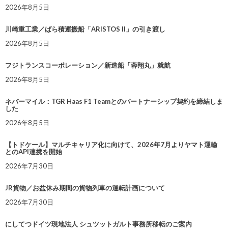
2026年8月5日
川崎重工業／ばら積運搬船「ARISTOS II」の引き渡し
2026年8月5日
フジトランスコーポレーション／新造船「蓉翔丸」就航
2026年8月5日
ネバーマイル：TGR Haas F1 Teamとのパートナーシップ契約を締結しま
した
2026年8月5日
【トドケール】マルチキャリア化に向けて、2026年7月よりヤマト運輸
とのAPI連携を開始
2026年7月30日
JR貨物／お盆休み期間の貨物列車の運転計画について
2026年7月30日
にしてつドイツ現地法人 シュツットガルト事務所移転のご案内