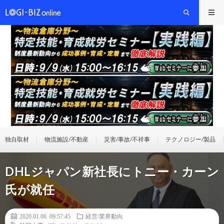
独自取材
物流施設/不動産
災害/事故/不祥事
テクノロジー/製品
DHLジャパン新社長にトニー・カーン
氏が就任
2020.01.06 09:57:45
経営/業界動向