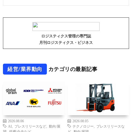
ロジスティクス管理の専門誌
月刊ロジスティクス・ビジネス
経営/業界動向
カテゴリの最新記事
2026.08.06
2026.08.05
AI
,
プレスリリースなど
,
動向/展
テクノロジー
,
プレスリリースな
望
,
提携/合弁など
ど
,
動向/展望