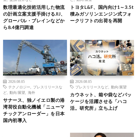
数理最適化技術活用した物流
トヨタL&F、国内向け1～3.5t
の計画立案支援手掛けるJIJ、
積みガソリンエンジン式フォ
グローバル・ブレインなどか
ークリフトの出荷を再開
ら8.4億円調達
2026.08.05
2026.08.05
テクノロジー
,
プレスリリースな
プレスリリースなど
,
動向/展望
ど
,
動向/展望
,
海外
カウネット、箱や袋などパッ
サナース、独ノイエロ製の港
ケージを活躍させる「ハコ
湾荷役自動化機械「ニューマ
活。研究所」立ち上げ
チックアンローダー」を日本
国内初導入