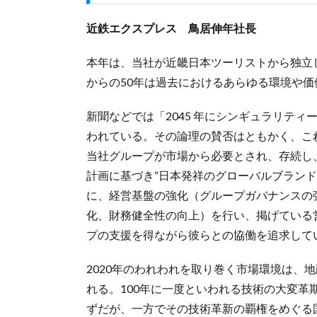
近鉄エクスプレス 鳥居伸年社長
本年は、当社が近畿日本ツーリストから独立
からの50年は過去におけるあらゆる環境や
新聞などでは「2045 年にシンギュラリティ
われている。その論理の賛否はともかく、こ
当社グループが市場から必要とされ、存続し
計画に基づき“日本発祥のグローバルブランド”を目指し、“G
に、経営基盤の強化（グループガバナンスの強
化、財務健全性の向上）を行い、掲げている営
プの支援を得ながら彼らとの協働を追求して
2020年のわれわれを取り巻く市場環境は、
れる。100年に一度といわれる技術の大変
ずだが、一方でその技術革新の覇権をめぐる