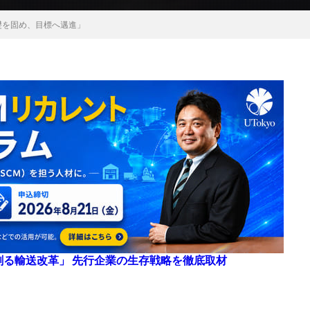
礎を固め、目標へ邁進」
来を創る輸送改革」 先行企業の生存戦略を徹底取材