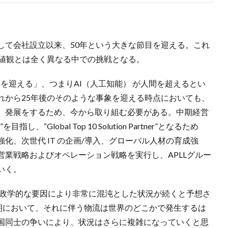
して会社設立以来、50年という大きな節目を迎える。これ
価値観とは全く異なる中での挑戦となる。
ーを迎える」、つまりAI（人工知能） が人間を超えるとい
れから25年後のそのような事象を迎える時点においても、
、発展をするため、今から取り組む必要がある。中期経営
lobal Top 10 Solution Partner”となるため
化、次世代 IT の企画/導入、グローバル人材の育成強
業戦略およびオペレーション戦略を実行し、APLLグルー
いく。
地政学的な要因により非常に混沌とした状況が続くと予想さ
革期において、それに伴う物流は世界のどこかで発生するは
国同士の争いにより、状況はさらに複雑になっていくと思