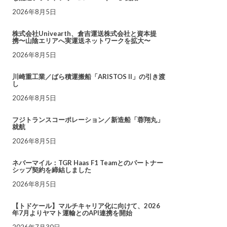
2026年8月5日
株式会社Univearth、倉吉運送株式会社と資本提
携〜山陰エリアへ実運送ネットワークを拡大〜
2026年8月5日
川崎重工業／ばら積運搬船「ARISTOS II」の引き渡
し
2026年8月5日
フジトランスコーポレーション／新造船「蓉翔丸」
就航
2026年8月5日
ネバーマイル：TGR Haas F1 Teamとのパートナー
シップ契約を締結しました
2026年8月5日
【トドケール】マルチキャリア化に向けて、2026
年7月よりヤマト運輸とのAPI連携を開始
2026年7月30日