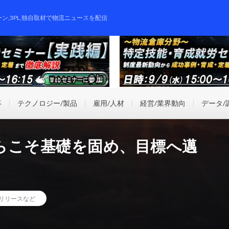
ーン,3PL,独自取材で物流ニュースを配信
事
テクノロジー/製品
雇用/人材
経営/業界動向
データ/
らこそ基礎を固め、目標へ邁
リリースなど