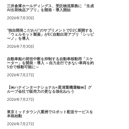
三井倉庫ホールディングス、受託物流業務に 「生成
AI出荷検品アプリ」を開発・導入開始
2026年7月30日
“独自開発こだわり”のサプリメントでD2C展開する
「ウェルモット製薬」がEC自動出荷アプリ「シッピ
ーノ」を導入
2026年7月30日
自動車船の荷役中断を抑制する自動車移動用「スケ
ーター」を開発・導入 ～自力走行できない車両を約
5分で移動可能に～
2026年7月27日
【㈱ハナインターナショナル×星清重機運輸㈱】グ
ループ会社で販売力の更なる強化ねらう
2026年7月27日
東京ミッドタウン八重洲でロボット配送サービスを
本格始動
2026年7月27日