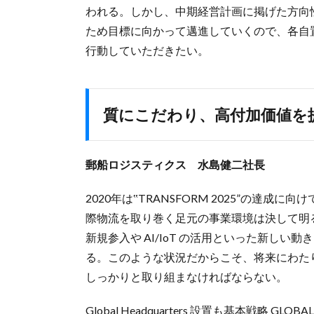
われる。しかし、中期経営計画に掲げた方向
ため目標に向かって邁進していくので、各自
行動していただきたい。
質にこだわり、高付加価値を
郵船ロジスティクス 水島健二社長
2020年は‟TRANSFORM 2025”の達
際物流を取り巻く足元の事業環境は決して明
新規参入や AI/IoT の活用といった新し
る。このような状況だからこそ、将来にわたり‟One
しっかりと取り組まなければならない。
Global Headquarters 設置も基本戦略 