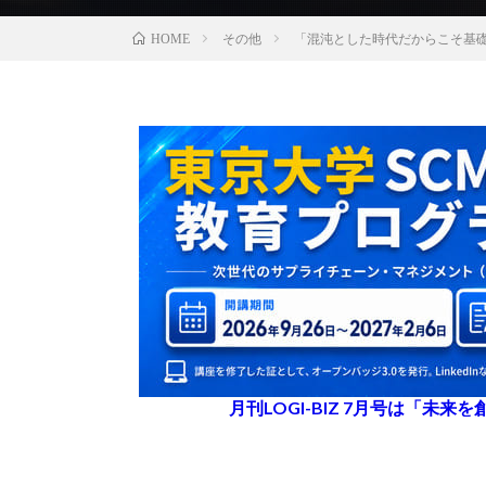
その他
「混沌とした時代だからこそ基
HOME
月刊LOGI-BIZ 7月号は「未