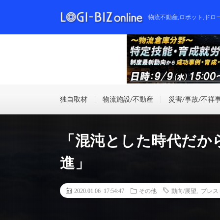
物流不動産,ロボット,ドロ
独自取材
物流施設/不動産
災害/事故/不祥
「混沌とした時代だか
進」
2020.01.06 17:54:47
その他
動向/展望
,
プレス