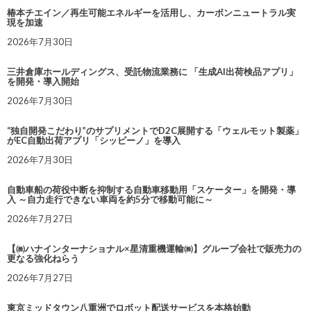
椿本チエイン／再生可能エネルギーを活用し、カーボンニュートラル実
現を加速
2026年7月30日
三井倉庫ホールディングス、受託物流業務に 「生成AI出荷検品アプリ」
を開発・導入開始
2026年7月30日
“独自開発こだわり”のサプリメントでD2C展開する「ウェルモット製薬」
がEC自動出荷アプリ「シッピーノ」を導入
2026年7月30日
自動車船の荷役中断を抑制する自動車移動用「スケーター」を開発・導
入 ～自力走行できない車両を約5分で移動可能に～
2026年7月27日
【㈱ハナインターナショナル×星清重機運輸㈱】グループ会社で販売力の
更なる強化ねらう
2026年7月27日
東京ミッドタウン八重洲でロボット配送サービスを本格始動