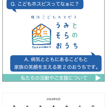
2026年8月
月
火
水
木
金
土
日