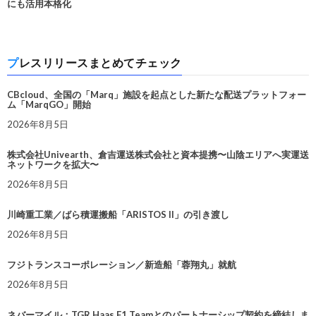
にも活用本格化
プレスリリースまとめてチェック
CBcloud、全国の「Marq」施設を起点とした新たな配送プラットフォー
ム「MarqGO」開始
2026年8月5日
株式会社Univearth、倉吉運送株式会社と資本提携〜山陰エリアへ実運送
ネットワークを拡大〜
2026年8月5日
川崎重工業／ばら積運搬船「ARISTOS II」の引き渡し
2026年8月5日
フジトランスコーポレーション／新造船「蓉翔丸」就航
2026年8月5日
ネバーマイル：TGR Haas F1 Teamとのパートナーシップ契約を締結しま