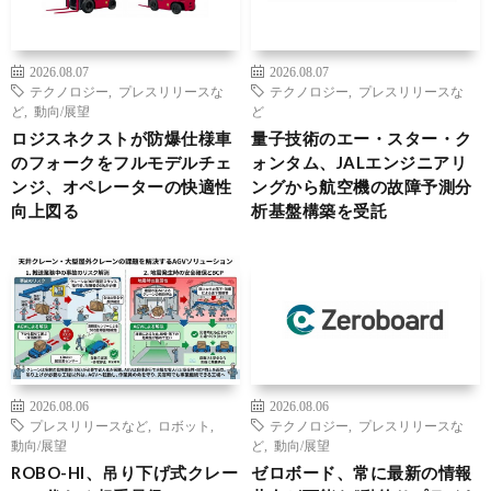
2026.08.07
2026.08.07
テクノロジー
,
プレスリリースな
テクノロジー
,
プレスリリースな
ど
,
動向/展望
ど
ロジスネクストが防爆仕様車
量子技術のエー・スター・ク
のフォークをフルモデルチェ
ォンタム、JALエンジニアリ
ンジ、オペレーターの快適性
ングから航空機の故障予測分
向上図る
析基盤構築を受託
2026.08.06
2026.08.06
プレスリリースなど
,
ロボット
,
テクノロジー
,
プレスリリースな
動向/展望
ど
,
動向/展望
ROBO-HI、吊り下げ式クレー
ゼロボード、常に最新の情報