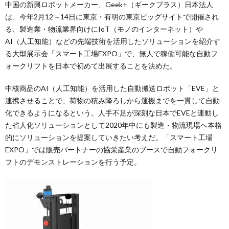
中国の新興ロボットメーカー、Geek+（ギークプラス）日本法人
は、今年2月12～14日に東京・有明の東京ビッグサイトで開催され
る、製造業・物流業界向けにIoT（モノのインターネット）や
AI（人工知能）などの先端技術を活用したソリューションを紹介す
る大型展示会「スマート工場EXPO」で、無人で稼働可能な自動フ
ォークリフトを日本で初めて出展することを決めた。
中核商品のAI（人工知能）を活用した自動搬送ロボット「EVE」と
連携させることで、荷物の積み降ろしから運搬までを一貫して自動
化できるようになるという。人手不足が深刻な日本でEVEと連動し
た省人化ソリューションとして2020年中にも製造・物流現場へ本格
的にソリューションを提案していきたい考えだ。「スマート工場
EXPO」では販売パートナーの協栄産業のブースで自動フォークリ
フトのデモンストレーションを行う予定。