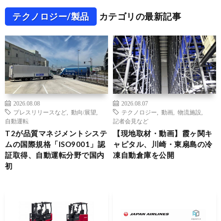
テクノロジー/製品
カテゴリの最新記事
2026.08.08
2026.08.07
プレスリリースなど
,
動向/展望
,
テクノロジー
,
動画
,
物流施設
,
自動運転
記者会見など
T2が品質マネジメントシステ
【現地取材・動画】霞ヶ関キ
ムの国際規格「ISO9001」認
ャピタル、川崎・東扇島の冷
証取得、自動運転分野で国内
凍自動倉庫を公開
初