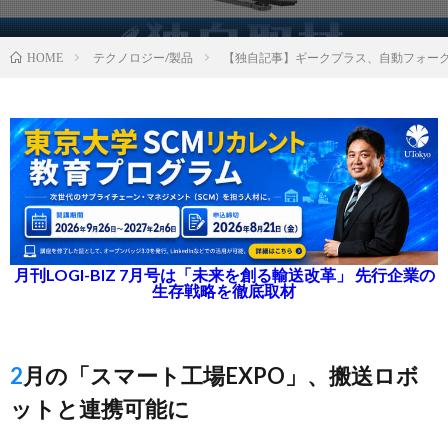
テクノロジー/製品
【独自記事】ギークプラス、自動フォー
HOME
月刊LOGI-BIZ 7月号は「未来を創る輸送改革」 先行企業の
生存戦略を徹底取材
2月の「スマート工場EXPO」、搬送ロボ
ットと連携可能に