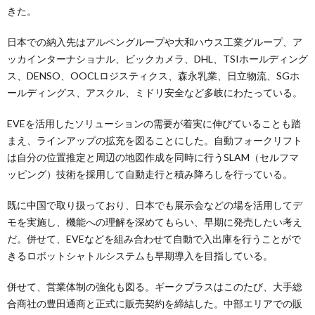
きた。
日本での納入先はアルペングループや大和ハウス工業グループ、ア
ッカインターナショナル、ビックカメラ、DHL、TSIホールディング
ス、DENSO、OOCLロジスティクス、森永乳業、日立物流、SGホ
ールディングス、アスクル、ミドリ安全など多岐にわたっている。
EVEを活用したソリューションの需要が着実に伸びていることも踏
まえ、ラインアップの拡充を図ることにした。自動フォークリフト
は自分の位置推定と周辺の地図作成を同時に行うSLAM（セルフマ
ッピング）技術を採用して自動走行と積み降ろしを行っている。
既に中国で取り扱っており、日本でも展示会などの場を活用してデ
モを実施し、機能への理解を深めてもらい、早期に発売したい考え
だ。併せて、EVEなどを組み合わせて自動で入出庫を行うことがで
きるロボットシャトルシステムも早期導入を目指している。
併せて、営業体制の強化も図る。ギークプラスはこのたび、大手総
合商社の豊田通商と正式に販売契約を締結した。中部エリアでの販