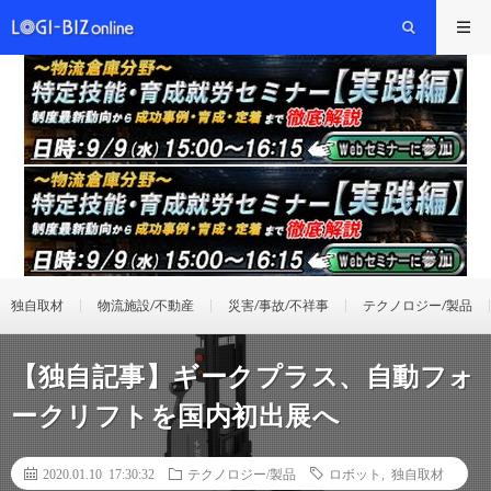
独自取材
物流施設/不動産
災害/事故/不祥事
テクノロジー/製品
【独自記事】ギークプラス、自動フォ
ークリフトを国内初出展へ
2020.01.10 17:30:32
テクノロジー/製品
ロボット
,
独自取材