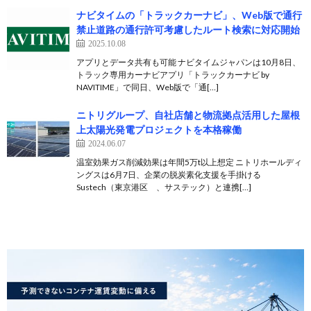
ナビタイムの「トラックカーナビ」、Web版で通行
禁止道路の通行許可考慮したルート検索に対応開始
2025.10.08
アプリとデータ共有も可能 ナビタイムジャパンは10月8日、
トラック専用カーナビアプリ「トラックカーナビ by
NAVITIME」で同日、Web版で「通[…]
ニトリグループ、自社店舗と物流拠点活用した屋根
上太陽光発電プロジェクトを本格稼働
2024.06.07
温室効果ガス削減効果は年間5万t以上想定 ニトリホールディ
ングスは6月7日、企業の脱炭素化支援を手掛ける
Sustech（東京港区 、サステック）と連携[…]