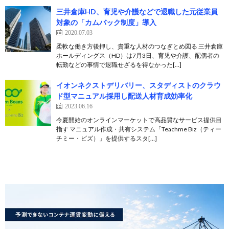
三井倉庫HD、育児や介護などで退職した元従業員
対象の「カムバック制度」導入
2020.07.03
柔軟な働き方後押し、貴重な人材のつなぎとめ図る 三井倉庫
ホールディングス（HD）は7月3日、育児や介護、配偶者の
転勤などの事情で退職せざるを得なかった[…]
イオンネクストデリバリー、スタディストのクラウ
ド型マニュアル採用し配送人材育成効率化
2023.06.16
今夏開始のオンラインマーケットで高品質なサービス提供目
指す マニュアル作成・共有システム「Teachme Biz（ティー
チミー・ビズ）」を提供するスタ[…]