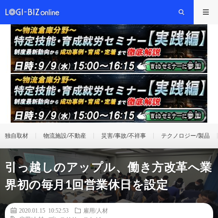
独自取材
物流施設/不動産
災害/事故/不祥事
テクノロジー/製品
引っ越しのアップル、働き方改革へ業
界初の毎月1回営業休日を設定
2020.01.15 10:52:53
雇用/人材