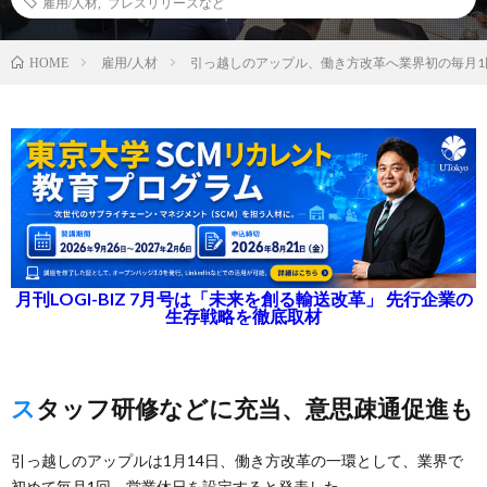
雇用/人材
,
プレスリリースなど
雇用/人材
引っ越しのアップル、働き方改革へ業界初の毎月1
HOME
月刊LOGI-BIZ 7月号は「未来を創る輸送改革」 先行企業の
生存戦略を徹底取材
スタッフ研修などに充当、意思疎通促進も
引っ越しのアップルは1月14日、働き方改革の一環として、業界で
初めて毎月1回、営業休日を設定すると発表した。