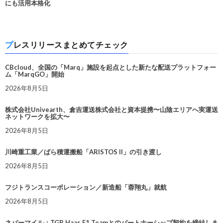
にも活用本格化
プレスリリースまとめてチェック
CBcloud、全国の「Marq」施設を起点とした新たな配送プラットフォー
ム「MarqGO」開始
2026年8月5日
株式会社Univearth、倉吉運送株式会社と資本提携〜山陰エリアへ実運送
ネットワークを拡大〜
2026年8月5日
川崎重工業／ばら積運搬船「ARISTOS II」の引き渡し
2026年8月5日
フジトランスコーポレーション／新造船「蓉翔丸」就航
2026年8月5日
ネバーマイル：TGR Haas F1 Teamとのパートナーシップ契約を締結しま