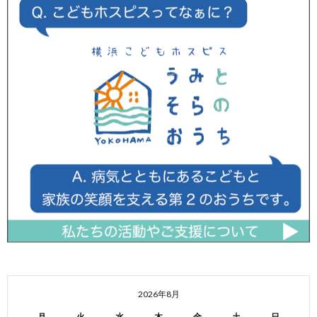
2026年8月
月
火
水
木
金
土
日