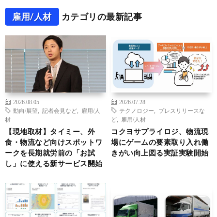
雇用/人材
カテゴリの最新記事
2026.08.05
2026.07.28
動向/展望
,
記者会見など
,
雇用/人
テクノロジー
,
プレスリリースな
材
ど
,
雇用/人材
【現地取材】タイミー、外
コクヨサプライロジ、物流現
食・物流など向けスポットワ
場にゲームの要素取り入れ働
ークを長期就労前の「お試
きがい向上図る実証実験開始
し」に使える新サービス開始