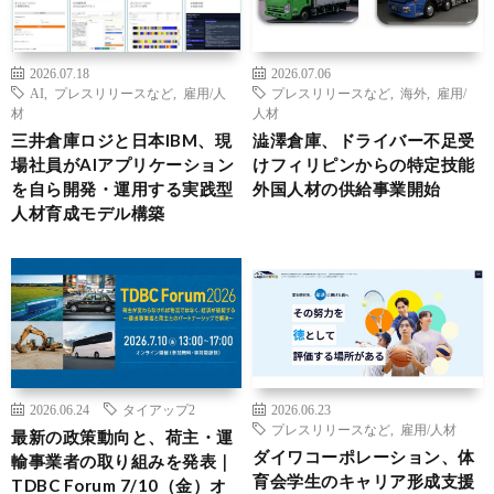
2026.07.18
2026.07.06
AI
,
プレスリリースなど
,
雇用/人
プレスリリースなど
,
海外
,
雇用/
材
人材
三井倉庫ロジと日本IBM、現
澁澤倉庫、ドライバー不足受
場社員がAIアプリケーション
けフィリピンからの特定技能
を自ら開発・運用する実践型
外国人材の供給事業開始
人材育成モデル構築
2026.06.24
タイアップ2
2026.06.23
プレスリリースなど
,
雇用/人材
最新の政策動向と、荷主・運
ダイワコーポレーション、体
輸事業者の取り組みを発表｜
育会学生のキャリア形成支援
TDBC Forum 7/10（金）オ