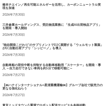
椿本チエイン／再生可能エネルギーを活用し、カーボンニュートラル実
現を加速
2026年7月30日
三井倉庫ホールディングス、受託物流業務に 「生成AI出荷検品アプリ」
を開発・導入開始
2026年7月30日
“独自開発こだわり”のサプリメントでD2C展開する「ウェルモット製薬」
がEC自動出荷アプリ「シッピーノ」を導入
2026年7月30日
自動車船の荷役中断を抑制する自動車移動用「スケーター」を開発・導
入 ～自力走行できない車両を約5分で移動可能に～
2026年7月27日
【㈱ハナインターナショナル×星清重機運輸㈱】グループ会社で販売力の
更なる強化ねらう
2026年7月27日
東京ミッドタウン八重洲でロボット配送サービスを本格始動